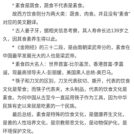
* 素食是蔬食，蔬食不代表是素食。
故西方饮食则分为两大类：蔬食、肉食。并且没有“素食”
对应的英文翻译。
* 古人姜子牙，据相关信息考察，其人寿命长达139岁之
久，因其食素养生得以此。
*
《金刚经》的三十二段，是由南朝梁武帝分的，素食在
中国最早发展光大的人也是梁武帝。
*
素食四大名人：世界首富-比尔盖茨，香港首富-李嘉
诚，现最高领导夫人-彭丽媛，美国黑人总统-奥巴马。
*
筷子和刀叉的区别，刀叉代表砍切、撕开，代表的饮食
文化是荤食；而筷子代表夹，木头制品，代表的饮食文化是
素食。为何中国从古至今一直延用筷子作为工具，因为中华
民族有史以来就是吃素的一个民族。
最后总结，素食是特殊的饮食文化，是健康养生文化，
是善的人性培养文化，是宗教慈悲文化，是动物保护化，是
环境保护文化。