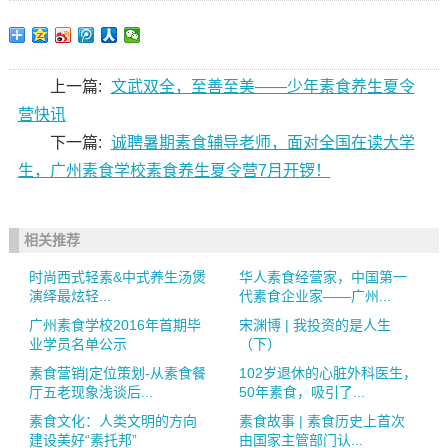
上一篇:
文武双全，至善至美——少年素食养生夏令
营快讯
下一篇:
诚聘暑期素食辅导老师，面对全国在读大学
生，广州素食学校素食养生夏令营7月开锣！
相关推荐
时尚西式轻素&中式养生汤煲
华人素食经营家，中国第一
演绎最炫轻...
代素食企业家——广州...
广州素食学校2016年首期毕
宋渊博 | 我投资的是人生
业学员名单公示
（下）
素食营销|定位策划-从素食餐
102岁退休的心脏外科医生，
厅五老现象浅谈后...
50年素食，吸引了...
素食文化：人类文明的方向
素食故事 | 素食历史上首次
建设美好“素托邦”
由国家主管部门认...