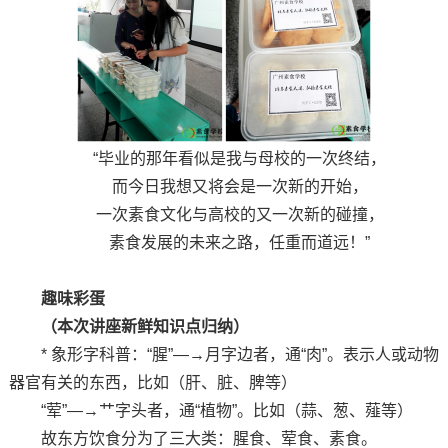
“毕业的那年看似是我与母校的一次终结，
而今日我想又将会是一次新的开始，
一次素食文化与高校的又一次新的碰撞，
素食发展的未来之路，任重而道远！”
趣味彩蛋
（本次讲座新鲜知识点归纳）
* 象形字科普：“腥”—→月字边者，通“肉”。表示人或动物
器官有关的东西，比如（肝、脏、脾等）
“荤”—→艹字头者，通“植物”。比如（蒜、葱、薤等）
故东方饮食分为了三大类：腥食、荤食、素食。