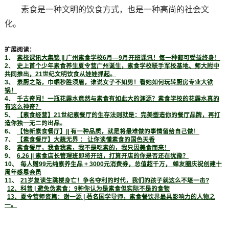
素食是一种文明的饮食方式，也是一种高尚的社会文
化。
扩展阅读：
1、
素校课讯大集锦 || 广州素食学校6月—9月开班课讯！每一种都可受益终身！
2、
史上首个少年素食养生夏令营广州诞生，素食学校联手军校基地、师大附中
共同推出，21世纪文明饮食从娃娃抓起。
3、
素厨之路，巾帼秒胜须眉，谁说女子不如男！看她如何玩转厨房专业大铁
锅！
4、
千古奇闻！一瓶花露水竟然与素食有如此大的渊源？素食学校的花露水真的
有这么神奇？
5、
【素食经营】21世纪素餐厅的生存法则就是：完美塑造你的餐厅品牌，再打
造你独一无二的出品。
6、
【怡新素食餐厅】|| 有一种品质，就是将最难做的事情留给自己做！
7、
【素食餐厅】大蔬无界 ： 让你读懂素食的国色天香
8、
素食餐厅，我食我素，我不是吃素的，我只因美食而来！
9、
6.26 || 素食店长管理班即将开班，打算开店的你是否还在犹豫？
10、
每人赠99元纯素养生品 + 3000元消费券，总值超千万， 蝉友圈庆祝创建十
周年感恩会员
11、
21岁复读生跳楼身亡！争名夺利的时代，我们的孩子就这么不堪一击?
12、科普 | 避免伪素食：9种你认为是素食但实际不是的食物
13、夏令营师资篇：谢一源 | 著名国学导师，素食餐饮界最具影响力的人物之
一。