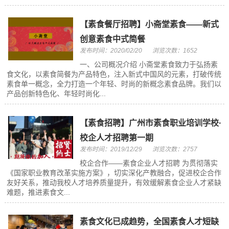
【素食餐厅招聘】小斋堂素食——新式
创意素食中式简餐
发布时间：2020/02/20
浏览次数：1652
一、公司概况介绍 小斋堂素食致力于弘扬素
食文化，以素食简餐为产品特色，注入新式中国风的元素，打破传统
素食单一概念，全力打造一个年轻、时尚的新概念素食品牌。我们以
产品创新特色化、年轻时尚化...
【素食招聘】广州市素食职业培训学校·
校企人才招聘第一期
发布时间：2019/12/29
浏览次数：2757
校企合作——素食企业人才招聘 为贯彻落实
《国家职业教育改革实施方案》，切实深化产教融合，促进校企合作
友好关系，推动我校人才培养质量提升，有效缓解素食企业人才紧缺
难题，推进素食文...
素食文化已成趋势，全国素食人才短缺