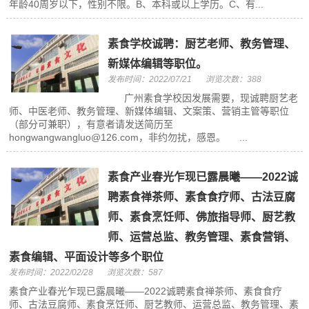
年龄40周岁以下，性别不限。B、本科或以上学历。C、有...
素食学校诚聘：厨艺老师、教务管理、
新媒体编辑等职位。
发布时间：2022/07/21
浏览次数：388
广州素食学校因发展需要，现诚聘厨艺老
师、中医老师、教务管理、新媒体编辑、文案策、营销主管等职位
（部分可兼职），有意者请发送简历至
hongwangwangluo@126.com，非约勿扰，感恩。 ...
素食产业春光乍现已露晨曦——2022诚
聘素食禅茶师、素食食疗师、古法豆腐
师、素食烹饪师、佛旅指导师、厨艺教
师、运营总监、教务管理、素食营销、
素食编辑、平面设计等多个职位
发布时间：2022/02/28
浏览次数：587
素食产业春光乍现已露晨曦——2022诚聘素食禅茶师、素食食疗
师、古法豆腐师、素食烹饪师、厨艺教师、运营总监、教务管理、素