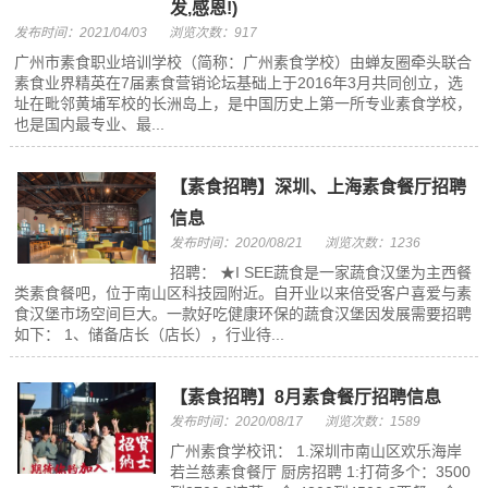
发,感恩!)
发布时间：2021/04/03
浏览次数：917
广州市素食职业培训学校（简称：广州素食学校）由蝉友圈牵头联合
素食业界精英在7届素食营销论坛基础上于2016年3月共同创立，选
址在毗邻黄埔军校的长洲岛上，是中国历史上第一所专业素食学校，
也是国内最专业、最...
【素食招聘】深圳、上海素食餐厅招聘
信息
发布时间：2020/08/21
浏览次数：1236
招聘： ★I SEE蔬食是一家蔬食汉堡为主西餐
类素食餐吧，位于南山区科技园附近。自开业以来倍受客户喜爱与素
食汉堡市场空间巨大。一款好吃健康环保的蔬食汉堡因发展需要招聘
如下： 1、储备店长（店长），行业待...
【素食招聘】8月素食餐厅招聘信息
发布时间：2020/08/17
浏览次数：1589
广州素食学校讯： 1.深圳市南山区欢乐海岸
若兰慈素食餐厅 厨房招聘 1:打荷多个：3500