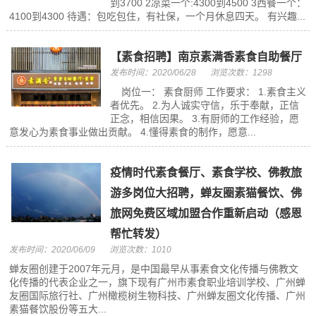
到3700 2凉菜一个:4300到4500 3西餐一个：
4100到4300 待遇：包吃包住，有社保，一个月休息四天。 有兴趣...
【素食招聘】南京素满香素食自助餐厅
发布时间：2020/06/28
浏览次数：1298
岗位一： 素食厨师 工作要求： 1.素食主义
者优先。 2.为人诚实守信，乐于奉献，正信
正念，相信因果。 3.有厨师的工作经验，愿
意发心为素食事业做出贡献。 4.懂得素食的制作，愿意...
疫情时代素食餐厅、素食学校、佛教旅
游多岗位大招聘，蝉友圈素猫餐饮、佛
旅网免费区域加盟合作重新启动（感恩
帮忙转发）
发布时间：2020/06/09
浏览次数：1010
蝉友圈创建于2007年元月，是中国最早从事素食文化传播与佛教文
化传播的代表企业之一，旗下现有广州市素食职业培训学校、广州蝉
友圈国际旅行社、广州橄榄树生物科技、广州蝉友圈文化传播、广州
素猫餐饮股份等五大...