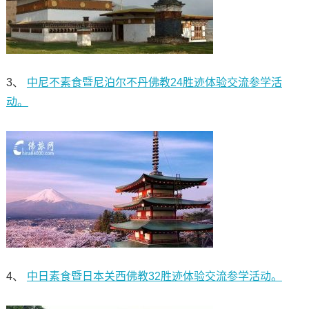
3、
中尼不素食暨尼泊尔不丹佛教24胜迹体验交流参学活
动。
4、
中日素食暨日本关西佛教32胜迹体验交流参学活动。