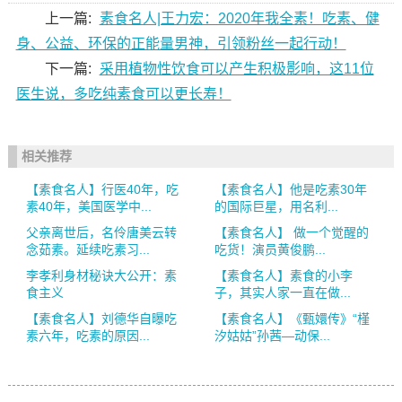
上一篇:
素食名人|王力宏：2020年我全素！吃素、健
身、公益、环保的正能量男神，引领粉丝一起行动！
下一篇:
采用植物性饮食可以产生积极影响，这11位
医生说，多吃纯素食可以更长寿！
相关推荐
【素食名人】行医40年，吃
【素食名人】他是吃素30年
素40年，美国医学中...
的国际巨星，用名利...
父亲离世后，名伶唐美云转
【素食名人】 做一个觉醒的
念茹素。延续吃素习...
吃货！演员黄俊鹏...
李孝利身材秘诀大公开：素
【素食名人】素食的小李
食主义
子，其实人家一直在做...
【素食名人】刘德华自曝吃
【素食名人】《甄嬛传》“槿
素六年，吃素的原因...
汐姑姑”孙茜—动保...