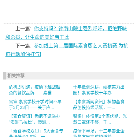
上一篇:
你支持吗？钟南山院士强烈呼吁，拒绝野味
和杀戮，让生命的美好启于此
下一篇:
参加线上第二届国际素食厨艺大赛初赛,为抗
疫行动加油打气!
相关推荐
危机即机遇，疫情下越战越
十年低调深耕，硬核实力出
勇的餐饮品牌——素猫...
圈！素食学校十年办...
官宣|素食学校开学时间不早
【素食新闻资讯】植物基食
于3月23日——关于应...
品创投持续活跃，一...
【素食资讯】悉尼圣诞举办
警惕！疫情第2个潜伏期，光
“海鲜马拉松”，澳洲...
戴口罩还不够，千...
「素食学校双11」5大素食专
疫情下半场，十三年善业企
业课低至2.6折，一...
业蝉友圈完成绕道转...