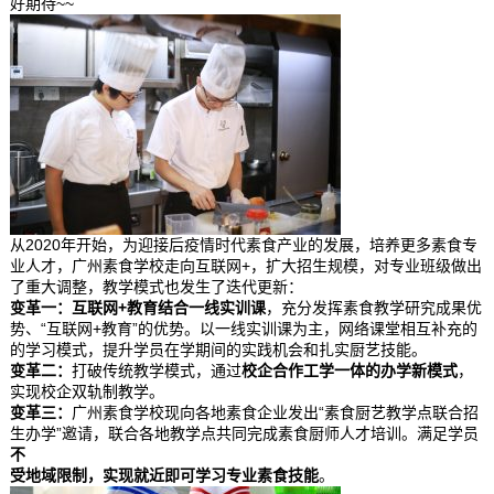
好期待~~
从2020年开始，为迎接后疫情时代素食产业的发展，培养更多素食专
业人才，广州素食学校走向互联网+，扩大招生规模，对专业班级做出
了重大调整，教学模式也发生了迭代更新：
变革一：
互联网+教育结合一线实训课
，充分发挥素食教学研究成果优
势、“互联网+教育”的优势。以一线实训课为主，网络课堂相互补充的
的学习模式，提升学员在学期间的实践机会和扎实厨艺技能。
变革二：
打破传统教学模式，通过
校企合作工学一体的办学新模式
，
实现校企双轨制教学。
变革三：
广州素食学校现向各地素食企业发出“素食厨艺教学点联合招
生办学”邀请，联合各地教学点共同完成素食厨师人才培训。满足学员
不
受地域限制，实现就近即
可学习
专业素食技能
。