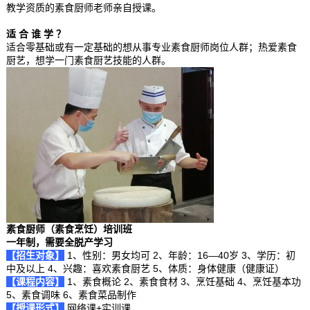
教学资质的素食厨师老师亲自授课。
适 合 谁 学 ？
适合零基础或有一定基础的想从事专业素食厨师岗位人群；热爱素食
厨艺，想学一门素食厨艺技能的人群。
素食厨师（素食烹饪）培训班
一年制，需要全脱产学习
【招生对象】
1、性别：男女均可 2、年龄：16—40岁 3、学历：初
中及以上 4、兴趣：喜欢素食厨艺 5、体质：身体健康（健康证）
【课程内容】
1、素食概论 2、素食食材 3、烹饪基础 4、烹饪基本功
5、素食调味 6、素食菜品制作
【授课形式】
网络课+实训课