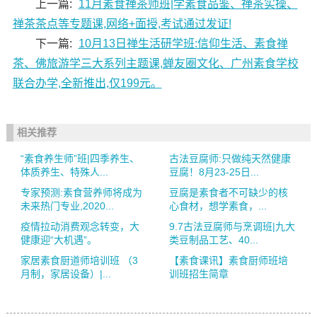
上一篇:
11月素食禅茶师班|学素食品鉴、禅茶实操、
禅茶茶点等专题课,网络+面授,考试通过发证!
下一篇:
10月13日禅生活研学班:信仰生活、素食禅
茶、佛旅游学三大系列主题课,蝉友圈文化、广州素食学校
联合办学,全新推出,仅199元。
相关推荐
“素食养生师”班|四季养生、
古法豆腐师:只做纯天然健康
体质养生、特殊人...
豆腐！8月23-25日...
专家预测:素食营养师将成为
豆腐是素食者不可缺少的核
未来热门专业,2020...
心食材，想学素食，...
疫情拉动消费观念转变，大
9.7古法豆腐师与烹调班|九大
健康迎“大机遇”。
类豆制品工艺、40...
家居素食厨道师培训班 （3
【素食课讯】素食厨师班培
月制，家居设备）|...
训班招生简章