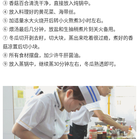
③ 香菇百合清洗干净，直接放入炖锅中。
④ 放入料理好的黄花菜、海带丝。
⑤ 加适量水大火烧开后转小火熬煮3小时左右。
⑥ 煨汤最后几分钟，放盐和生抽稍煮片刻关火备用。
⑦ 冬瓜切开剥去籽，切大块，蒸出来吃着很过瘾，煮好的香
菇凉置后切小块。
⑧ 所有食材摆盘，加少许牛肝菌油。
⑨ 放入蒸锅中，继续蒸30分钟左右，冬瓜熟透即可。