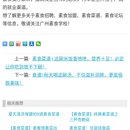
的就业渠道。
想了解更多关于素食招聘、素食加盟、素食菜谱、素食论坛
等信息，敬请关注广州素食学校！
上一篇:
素食菜谱 | 这碗米饭香喷喷，营养十足！必定
让你吃到放不下碗！
下一篇:
食谱| 秋天喝这碗汤，不仅滋补润肺，更是极
致美味！
相关推荐
夏天清凉保健的8道素食菜谱
【素食菜谱】经典素菜谱之
三杯杏鲍菇
【素食菜谱】素餐馆素菜出
素食菜谱：豆腐烧香菇