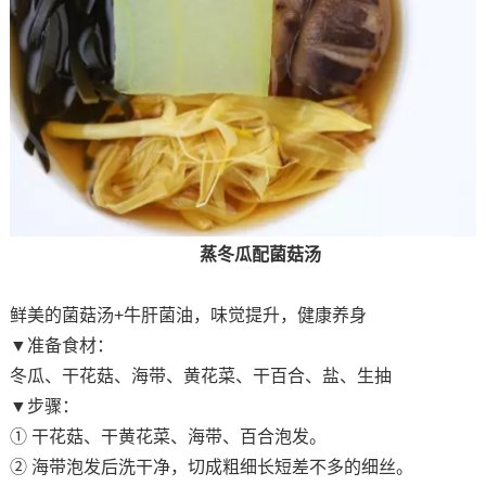
蒸冬瓜配菌菇汤
鲜美的菌菇汤+牛肝菌油，味觉提升，健康养身
▼准备食材：
冬瓜、干花菇、海带、黄花菜、干百合、盐、生抽
▼步骤：
① 干花菇、干黄花菜、海带、百合泡发。
② 海带泡发后洗干净，切成粗细长短差不多的细丝。