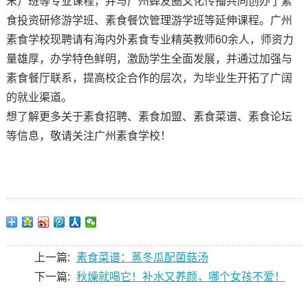
末）班等专业课程，并与广州蝉友圈文化传播共同创办了素
食投资研修游学班、素食餐饮管理游学班等延伸课程。广州
素食学校现聘请有海内外素食专业精英教师60余人，师资力
量雄厚，办学特色鲜明，激励学生全面发展，并通过加强与
素食餐厅联系，提高校企合作的层次，为毕业生开拓了广阔
的就业渠道。
想了解更多关于素食招聘、素食加盟、素食菜谱、素食论坛
等信息，敬请关注广州素食学校！
上一篇:
素食菜谱：蒸冬瓜配菌菇汤
下一篇:
秋燥就喝它！补水又养颜，哪个女孩不爱！