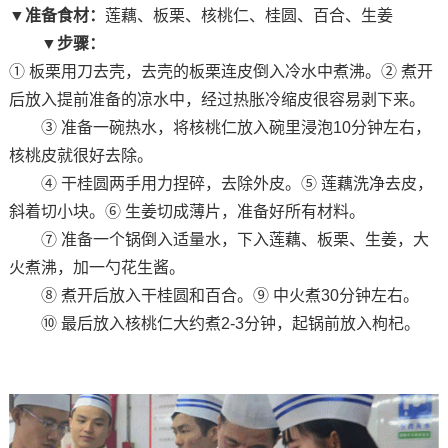
▼准备食材：
莲藕、板栗、核桃仁、桂圆、百合、生姜
▼步骤：
① 板栗用刀去壳，去壳的板栗连皮倒入冷水中煮沸。② 煮开
后放入提前准备的凉水中，经过热胀冷缩皮很容易剥下来。
③ 准备一碗热水，将核桃仁放入碗里浸泡10分钟左右，
核桃皮就很好去除。
④ 干桂圆两手用力捏碎，去除外皮。⑤ 莲藕洗净去皮，
斜着切小块。⑥ 生姜切成薄片，准备好所有材料。
⑦ 准备一个锅倒入适量水，下入莲藕、板栗、生姜，大
火煮沸，加一勺花生酱。
⑧ 煮开后放入干桂圆和百合。⑨ 中火煮30分钟左右。
⑩ 最后放入核桃仁大约煮2-3分钟，起锅前放入枸杞。