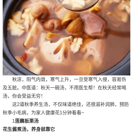
秋凉，阳气内敛，寒气上升，一旦受寒气入侵，容易伤
及五脏。中医道：秋天一碗汤，不用医生帮！在秋天经常喝
汤，你会受益无穷！
这2道秋季养生汤，不仅味道绝佳，还很滋补润肺，预防
秋季小毛病，为家人健康花1分钟看看~
1
莲藕板栗汤
花生酱煮汤，养身就靠它