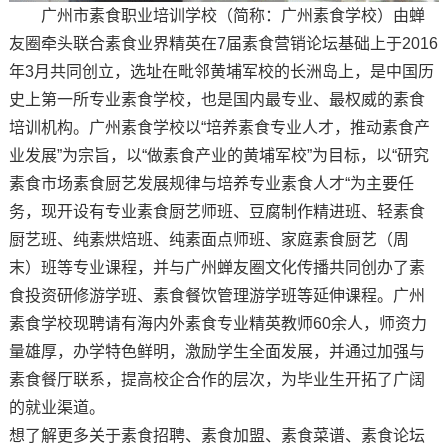
广州市素食职业培训学校（简称：广州素食学校）由蝉
友圈牵头联合素食业界精英在7届素食营销论坛基础上于2016
年3月共同创立，选址在毗邻黄埔军校的长洲岛上，是中国历
史上第一所专业素食学校，也是国内最专业、最权威的素食
培训机构。广州素食学校以“培养素食专业人才，推动素食产
业发展”为宗旨，以“做素食产业的黄埔军校”为目标，以“研究
素食市场素食厨艺发展规律与培养专业素食人才“为主要任
务，现开设有专业素食厨艺师班、豆腐制作精进班、轻素食
厨艺班、纯素烘焙班、纯素面点师班、家庭素食厨艺（周
末）班等专业课程，并与广州蝉友圈文化传播共同创办了素
食投资研修游学班、素食餐饮管理游学班等延伸课程。广州
素食学校现聘请有海内外素食专业精英教师60余人，师资力
量雄厚，办学特色鲜明，激励学生全面发展，并通过加强与
素食餐厅联系，提高校企合作的层次，为毕业生开拓了广阔
的就业渠道。
想了解更多关于素食招聘、素食加盟、素食菜谱、素食论坛