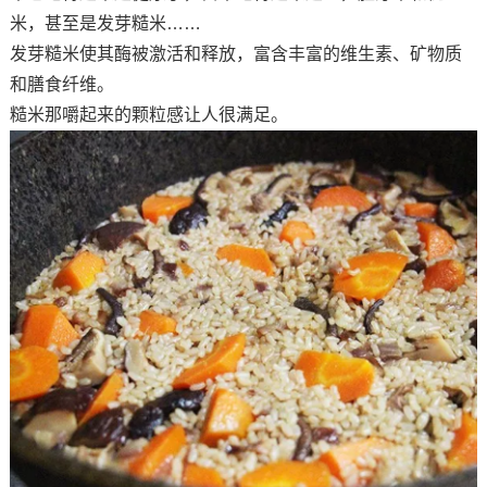
米，甚至是发芽糙米……
发芽糙米使其酶被激活和释放，富含丰富的维生素、矿物质
和膳食纤维。
糙米那嚼起来的颗粒感让人很满足。