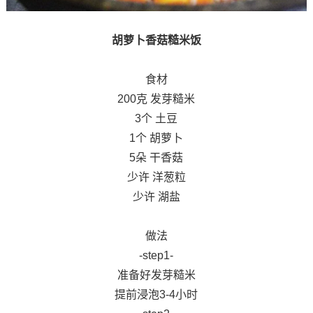
胡萝卜香菇糙米饭
食材
200克 发芽糙米
3个 土豆
1个 胡萝卜
5朵 干香菇
少许 洋葱粒
少许 湖盐
做法
-step1-
准备好发芽糙米
提前浸泡3-4小时