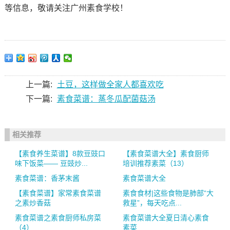
等信息，敬请关注广州素食学校！
上一篇:
土豆，这样做全家人都喜欢吃
下一篇:
素食菜谱：蒸冬瓜配菌菇汤
相关推荐
【素食养生菜谱】8款豆豉口
【素食菜谱大全】素食厨师
味下饭菜—— 豆豉炒...
培训推荐素菜（13）
素食菜谱：香茅末酱
素食菜谱大全
【素食菜谱】家常素食菜谱
素食食材|这些食物是肺部“大
之素炒香菇
救星”，每天吃点...
素食菜谱之素食厨师私房菜
素食菜谱大全夏日清心素食
（4）
素菜