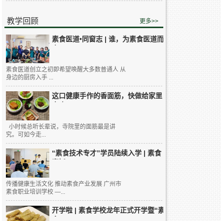
教学回顾
更多>>
素食医道•同窗志 | 谁，为素食医道而
来...
素食医道创立之初即希望唤醒大多数普通人 从
身边的厨房入手 ...
这口健康手作的香面筋，快做给家里
人吃...
小时候总听长辈说，寺院里的面筋最是讲
究。可如今走...
“素食技术专才”学员陆续入学 | 素食
烹饪...
传播健康生活文化 推动素食产业发展 广州市
素食职业培训学校 —...
开学啦 | 素食学校龙年正式开学暨“素
食...