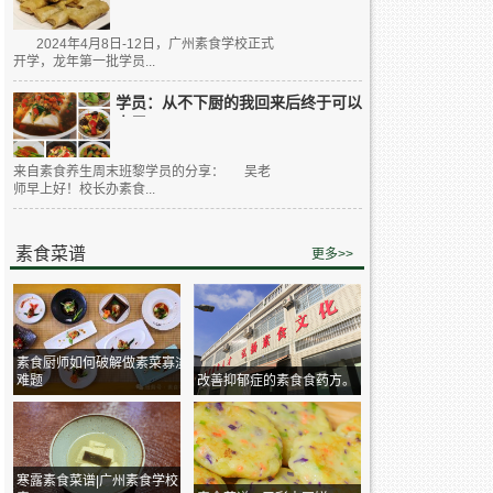
2024年4月8日-12日，广州素食学校正式
开学，龙年第一批学员...
学员：从不下厨的我回来后终于可以
大展...
来自素食养生周末班黎学员的分享： 吴老
师早上好！校长办素食...
素食菜谱
更多>>
素食厨师如何破解做素菜寡淡
难题
改善抑郁症的素食食药方。
寒露素食菜谱|广州素食学校