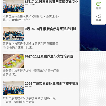
8月17-21日素食医道与素膳饮食文化
研修班
素食医道与素膳饮食文化研修班 ▲素食医道研
修班，第9期学员结业...
9月14-18日 素膳食疗与烹饪培训班
素膳食疗与烹饪培训班 ▲素膳料理·猴菇养胃
汤 课程简介这是一门素...
9月7-11日素膳养生与烹饪培训班
素膳养生与烹饪培训班 课程简介这是一门素
食医道·素...
2026广州市素食职业培训学校中式烹
调师...
广州市素食职业培训学校 中式烹调师-五级
（素食）培训班招生简章 ...