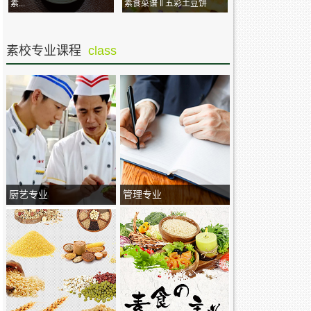
素...
素食菜谱 ‖ 五彩土豆饼
素校专业课程
class
厨艺专业
管理专业