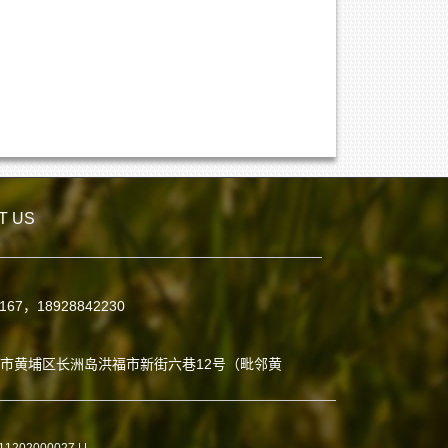
T US
7167，18928842230
：
市黄埔区长洲岛洪福市新街六巷12号（毗邻黄
02000027 |
|