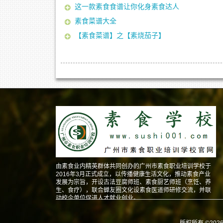
这一款素食食谱让你化身素食达人
素食菜谱大全
【素食菜谱】之【素烧茄子】
由素食业内精英群体共同创办的广州市素食职业培训学校于
2016年3月正式成立，以传播健康生活文化，推动素食产业
发展为宗旨，开设古法豆腐师班、素食厨艺师班（烹饪、养
生、食疗），联合蝉友圈文化设素食医道师研修交流，并联
动校企单位促进人才就业创业。
版权所有 ©202