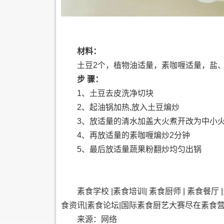
材料：
土豆2个，植物油适量，素咖喱适量，盐
步 骤：
1、土豆去皮洗净切块
2、起油锅加热,放入土豆煸炒
3、放适量的清水加盖大火煮开改为中小火
4、再放适量的素咖喱煸炒2分钟
5、最后放适量蔬果粉翻炒均匀出锅
素食学校 |素食培训| 素食厨师 | 素食餐
食资讯|素食论坛|国际素食厨艺大赛尽在素食
来源：网络