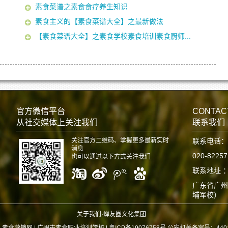
素食菜谱之素食食疗养生知识
素食主义的【素食菜谱大全】之最新做法
【素食菜谱大全】之素食学校素食培训素食厨师...
官方微信平台
CONTAC
从社交媒体上关注我们
联系我们
关注官方二维码、掌握更多最新实时
联系电话：
消息
020-8225
也可以通过以下方式关注我们
联系地址 
广东省广州
埔军校）
关于我们·蝉友圈文化集团
6 素食营销网 |
广州市素食职业培训学校 | 粤ICP备19076758号 公安机关备案号：440112