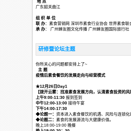
地 点
广东韶关曲江
组 织
单 位
联 办
：素食营销网 深圳市素食行业协会 世界素食联
承 办
： 广州蝉友圈文化传播 广州蝉友圈国际旅行社
研修暨论坛主题
你所关心的问题都安排上了~
主 题
疫情后素食餐饮的发展走向与经营模式
★12月26日Day1
【拨开云雾：找准素食发展方向，认清素食投资的风
上午9:00-11:30
报到签到
中午12:00-13:00
接待午宴
下午14:00-17:30
◆论题一：
资本进入素食餐饮的机遇、风险与连锁化
◆论题二：
素食的发展源流与大健康价值。
晚上18:00-19:00 晚餐
晚上19:00-20：30