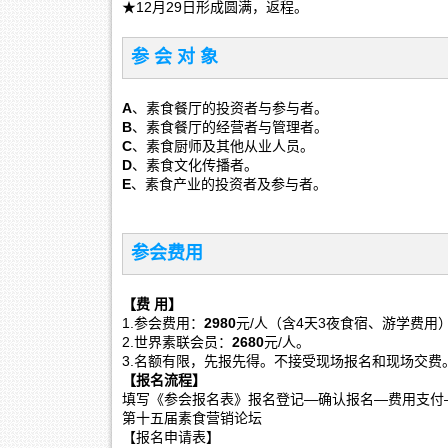
★12月29日形成圆满，返程。
参 会 对 象
A
、素食餐厅的投资者与参与者。
B
、素食餐厅的经营者与管理者。
C
、素食厨师及其他从业人员。
D
、素食文化传播者。
E
、素食产业的投资者及参与者。
参会费用
【费 用】
1.参会费用：
2980
元/人（含4天3夜食宿、游学费用
2.世界素联会员：
2680
元/人。
3.名额有限，先报先得。不接受现场报名和现场交费
【报名流程】
填写《参会报名表》报名登记—确认报名—费用支付
第十五届素食营销论坛
【报名申请表】