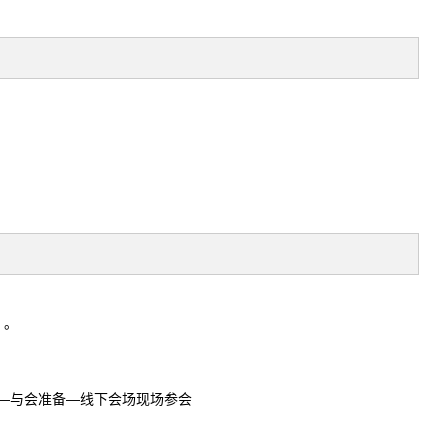
）。
。
—与会准备—线下会场现场参会