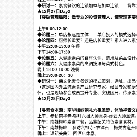
◆研讨一：
素食餐饮的连锁加盟与加盟连锁——背靠
★12月27日Day2
【突破管理局限：做专业的投资管理人，懂管理更要
上午9:00-12:00
◆论题三：
单店永远是主体——单店投入的模式选择
◆论题四：
厨师长重要？还是店长重要？素人进入素
中午12:00-13:00
午餐
下午14:00-17:30
◆论题五：
大健康素菜的食材认识、选用及菜品设计
◆论题六：
大健康素菜的烹调技法与菜式特色。
晚上18:00-19:00 晚餐
晚上19:00-20：30
◆研讨一：
佛文化素食餐饮的模式策划、选址、出品
（这是国内外主流素食产业研究专家、经营专家和厨
怀，也是现场参会成员提升专业、突破困局、传承素
★12月28日Day3
【
寻素食本源：南华梅岭朝礼六祖圣迹，体验禅素文
上午：
参访南华寺-朝拜六祖大师真身-虚云大师圣迹
中午：
南雄梅岭素食午餐，品鉴韶关特色素食食材。
下午：
南雄梅岭 – 参访六祖寺~衣钵石 – 梅关古道开
晚上：
返韶关曲江-回酒店休息。