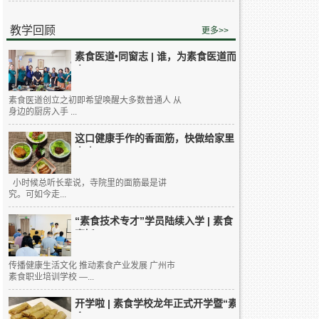
教学回顾
更多>>
素食医道•同窗志 | 谁，为素食医道而
来...
素食医道创立之初即希望唤醒大多数普通人 从
身边的厨房入手 ...
这口健康手作的香面筋，快做给家里
人吃...
小时候总听长辈说，寺院里的面筋最是讲
究。可如今走...
“素食技术专才”学员陆续入学 | 素食
烹饪...
传播健康生活文化 推动素食产业发展 广州市
素食职业培训学校 —...
开学啦 | 素食学校龙年正式开学暨“素
食...