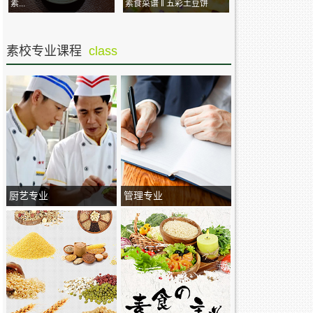
素...
素食菜谱 ‖ 五彩土豆饼
素校专业课程
class
厨艺专业
管理专业