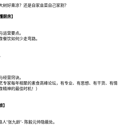
大树好乘凉？还是自家韭菜自己家割？
懂厨房】
与运营要点。
食餐饮如何少走弯路。
。
与经营窍诀。
艺专家每年相聚的素食高峰论坛，有专业、有思想、有干货、有情
食精神的最佳时机！）
旅】
。
路人“张九龄”- 陈毅元帅隐蔽处。