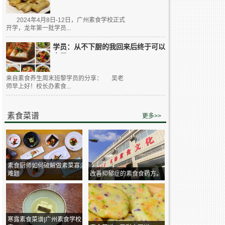
2024年4月8日-12日，广州素食学校正式
开学，龙年第一批学员...
学员：从不下厨的我回来后终于可以
大展...
来自素食养生周末班黎学员的分享： 吴老
师早上好！校长办素食...
素食菜谱
更多>>
素食厨师如何破解做素菜寡淡
难题
改善抑郁症的素食食药方。
寒露素食菜谱|广州素食学校