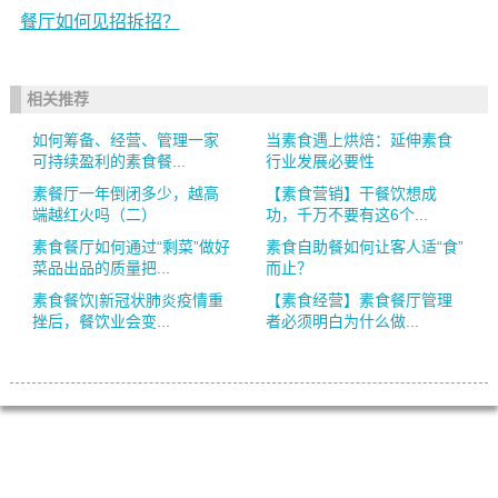
餐厅如何见招拆招？
相关推荐
如何筹备、经营、管理一家
当素食遇上烘焙：延伸素食
可持续盈利的素食餐...
行业发展必要性
素餐厅一年倒闭多少，越高
【素食营销】干餐饮想成
端越红火吗（二）
功，千万不要有这6个...
素食餐厅如何通过“剩菜”做好
素食自助餐如何让客人适“食”
菜品出品的质量把...
而止？
素食餐饮|新冠状肺炎疫情重
【素食经营】素食餐厅管理
挫后，餐饮业会变...
者必须明白为什么做...