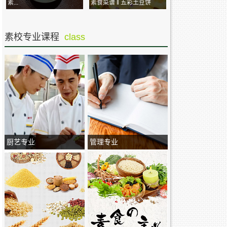
素...
素食菜谱 ‖ 五彩土豆饼
素校专业课程
class
厨艺专业
管理专业