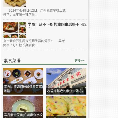
2024年4月8日-12日，广州素食学校正式
开学，龙年第一批学员...
学员：从不下厨的我回来后终于可以
大展...
来自素食养生周末班黎学员的分享： 吴老
师早上好！校长办素食...
素食菜谱
更多>>
素食厨师如何破解做素菜寡淡
难题
改善抑郁症的素食食药方。
寒露素食菜谱|广州素食学校