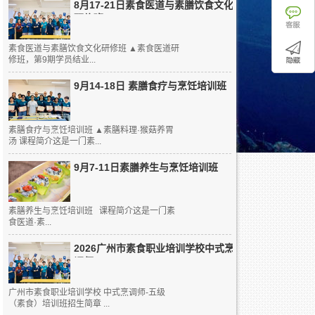
8月17-21日素食医道与素膳饮食文化
研修班
素食医道与素膳饮食文化研修班 ▲素食医道研
修班，第9期学员结业...
9月14-18日 素膳食疗与烹饪培训班
素膳食疗与烹饪培训班 ▲素膳料理·猴菇养胃
汤 课程简介这是一门素...
9月7-11日素膳养生与烹饪培训班
素膳养生与烹饪培训班 课程简介这是一门素
食医道·素...
2026广州市素食职业培训学校中式烹
调师...
广州市素食职业培训学校 中式烹调师-五级
（素食）培训班招生简章 ...