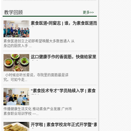
教学回顾
更多>>
素食医道•同窗志 | 谁，为素食医道而
来...
素食医道创立之初即希望唤醒大多数普通人 从
身边的厨房入手 ...
这口健康手作的香面筋，快做给家里
人吃...
小时候总听长辈说，寺院里的面筋最是讲
究。可如今走...
“素食技术专才”学员陆续入学 | 素食
烹饪...
传播健康生活文化 推动素食产业发展 广州市
素食职业培训学校 —...
开学啦 | 素食学校龙年正式开学暨“素
食...