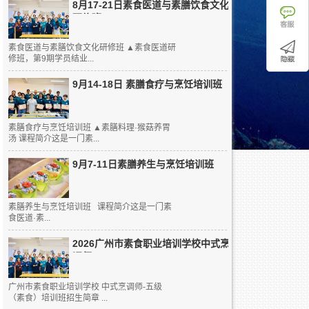
8月17-21日素食医道与素膳饮食文化
研修班
素食医道与素膳饮食文化研修班 ▲素食医道研
修班，第9期学员结业...
9月14-18日 素膳食疗与烹饪培训班
素膳食疗与烹饪培训班 ▲素膳料理·猴菇养胃
汤 课程简介这是一门素...
9月7-11日素膳养生与烹饪培训班
素膳养生与烹饪培训班 课程简介这是一门素
食医道·素...
2026广州市素食职业培训学校中式烹
调师...
广州市素食职业培训学校 中式烹调师-五级
（素食）培训班招生简章 ...