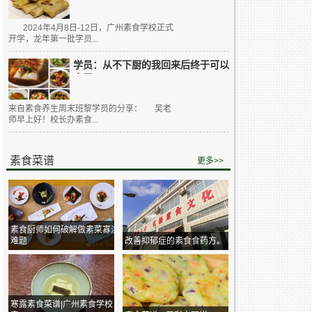
2024年4月8日-12日，广州素食学校正式
开学，龙年第一批学员...
学员：从不下厨的我回来后终于可以
大展...
来自素食养生周末班黎学员的分享： 吴老
师早上好！校长办素食...
素食菜谱
更多>>
素食厨师如何破解做素菜寡淡
难题
改善抑郁症的素食食药方。
寒露素食菜谱|广州素食学校