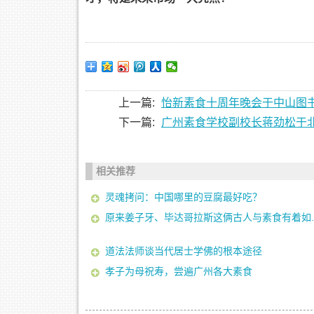
上一篇:
怡新素食十周年晚会于中山图书
下一篇:
广州素食学校副校长蒋劲松于北
相关推荐
灵魂拷问：中国哪里的豆腐最好吃？
原来姜子牙、毕达哥拉斯这俩古人与素食有着如..
道法法师谈当代居士学佛的根本途径
孝子为母祝寿，尝遍广州各大素食