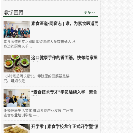
教学回顾
更多>>
素食医道•同窗志 | 谁，为素食医道而
来...
素食医道创立之初即希望唤醒大多数普通人 从
身边的厨房入手 ...
这口健康手作的香面筋，快做给家里
人吃...
小时候总听长辈说，寺院里的面筋最是讲
究。可如今走...
“素食技术专才”学员陆续入学 | 素食
烹饪...
传播健康生活文化 推动素食产业发展 广州市
素食职业培训学校 —...
开学啦 | 素食学校龙年正式开学暨“素
食...