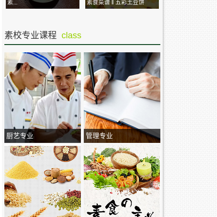
素...
素食菜谱 ‖ 五彩土豆饼
素校专业课程
class
厨艺专业
管理专业