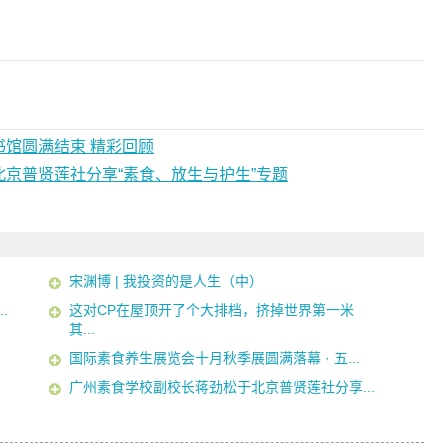
馆圆满结束 精彩回顾
京普贤莲社分享“素食、放生与护生”专题
宋渊博 | 我投资的是人生（中）
.
这对CP在屋顶开了个大排档，挤掉世界第一米
其...
国际素食养生展览会十月秋季展圆满落幕 · 五...
广州素食学校副校长蒋劲松于北京普贤莲社分享...