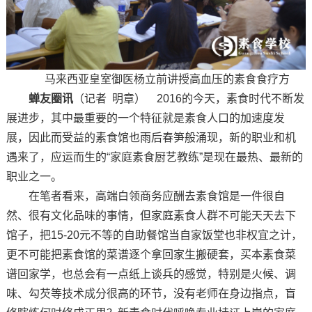
马来西亚皇室御医杨立前讲授高血压的素食食疗方
蝉友圈讯
（记者 明章） 2016的今天，素食时代不断发
展进步，其中最重要的一个特征就是素食人口的加速度发
展，因此而受益的素食馆也雨后春笋般涌现，新的职业和机
遇来了，应运而生的“家庭素食厨艺教练”是现在最热、最新的
职业之一。
在笔者看来，高端白领商务应酬去素食馆是一件很自
然、很有文化品味的事情，但家庭素食人群不可能天天去下
馆子，把15-20元不等的自助餐馆当自家饭堂也非权宜之计，
更不可能把素食馆的菜谱逐个拿回家生搬硬套，买本素食菜
谱回家学，也总会有一点纸上谈兵的感觉，特别是火候、调
味、勾芡等技术成分很高的环节，没有老师在身边指点，盲