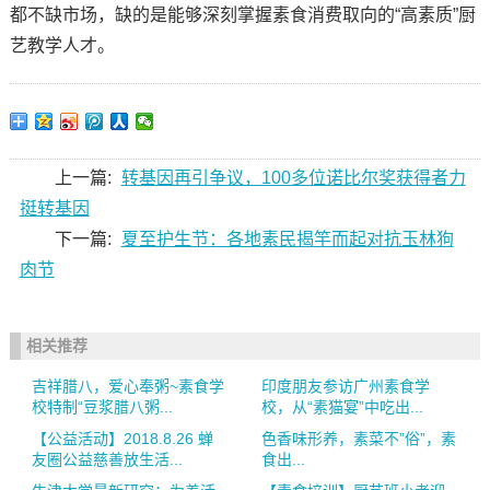
都不缺市场，缺的是能够深刻掌握素食消费取向的“高素质”厨
艺教学人才。
上一篇:
转基因再引争议，100多位诺比尔奖获得者力
挺转基因
下一篇:
夏至护生节：各地素民揭竿而起对抗玉林狗
肉节
相关推荐
吉祥腊八，爱心奉粥~素食学
印度朋友参访广州素食学
校特制“豆浆腊八粥...
校，从“素猫宴”中吃出...
【公益活动】2018.8.26 蝉
色香味形养，素菜不”俗”，素
友圈公益慈善放生活...
食出...