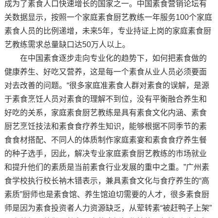
成为了素食人口快速增长的国家之一。中国素食营销论坛有
关数据显示，按照一个家庭素食厨艺教练一年服务100个家庭
素食人员的比例递增，未来5年，专业持证上岗的家庭素食厨
艺教练需求总量缺口达50万人以上。
在中国素食逐步走向专业化的趋势下，如何把素食做的
健康养生、好吃又营养，这是每一个素食从业人员必须要面
对去改善的问题。“很多家庭准素食人群对素食的误解，是源
于素食烹饪人员对素食的理解不到位，没有平衡融合养生和
好吃的关系，家庭素食厨艺教练是具有素食文化内涵、素食
厨艺烹饪技法和素食食疗养生知识，能够根据不同季节的素
食食材搭配、不同人的体质制作家庭素宴和素食食疗养生餐
的种子选手，因此，解决专业家庭素食厨艺教练的市场就业
和提升他们的素质是当前素食行业发展的重中之重。”广州素
食学校执行校长衲木错表示，兼具素食文化与食疗养生的“高
素质”厨师也是素食馆、养生馆迫切需要的人才，很多素食厨
师是因为素食投资者人力资源缺乏，从荤转素“被赶鸭子上架”