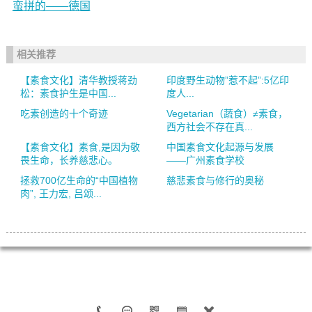
蛮拼的——德国
相关推荐
【素食文化】清华教授蒋劲
印度野生动物”惹不起”:5亿印
松：素食护生是中国...
度人...
吃素创造的十个奇迹
Vegetarian（蔬食）≠素食，
西方社会不存在真...
【素食文化】素食,是因为敬
中国素食文化起源与发展
畏生命，长养慈悲心。
——广州素食学校
拯救700亿生命的“中国植物
慈悲素食与修行的奥秘
肉”, 王力宏, 吕颂...