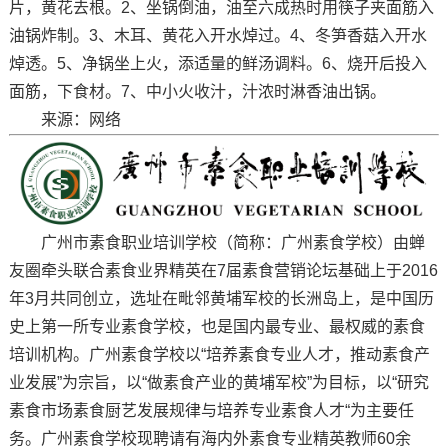
片，黄花去根。2、坐锅倒油，油至六成热时用筷子夹面筋入
油锅炸制。3、木耳、黄花入开水焯过。4、冬笋香菇入开水
焯透。5、净锅坐上火，添适量的鲜汤调料。6、烧开后投入
面筋，下食材。7、中小火收汁，汁浓时淋香油出锅。
来源：网络
广州市素食职业培训学校（简称：广州素食学校）由蝉
友圈牵头联合素食业界精英在7届素食营销论坛基础上于2016
年3月共同创立，选址在毗邻黄埔军校的长洲岛上，是中国历
史上第一所专业素食学校，也是国内最专业、最权威的素食
培训机构。广州素食学校以“培养素食专业人才，推动素食产
业发展”为宗旨，以“做素食产业的黄埔军校”为目标，以“研究
素食市场素食厨艺发展规律与培养专业素食人才“为主要任
务。广州素食学校现聘请有海内外素食专业精英教师60余