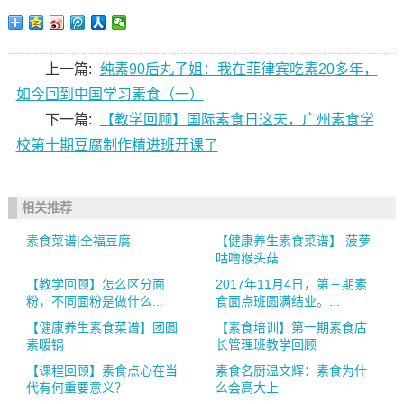
上一篇:
纯素90后丸子姐：我在菲律宾吃素20多年，
如今回到中国学习素食（一）
下一篇:
【教学回顾】国际素食日这天，广州素食学
校第十期豆腐制作精进班开课了
相关推荐
素食菜谱|全福豆腐
【健康养生素食菜谱】 菠萝
咕噜猴头菇
【教学回顾】怎么区分面
2017年11月4日，第三期素
粉，不同面粉是做什么...
食面点班圆满结业。...
【健康养生素食菜谱】团圆
【素食培训】第一期素食店
素暖锅
长管理班教学回顾
【课程回顾】素食点心在当
素食名厨温文辉：素食为什
代有何重要意义？
么会高大上