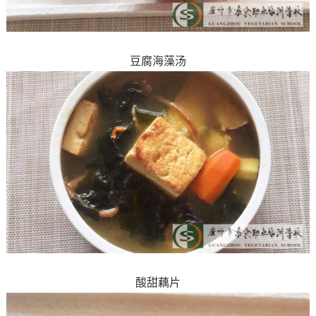
豆腐海藻汤
酸甜藕片