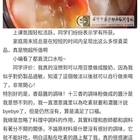
上课氛围轻松活跃，同学们纷纷表示学有所获。
家庭周末班总是在短短的时间内呈现出这么多惊喜菜
品，真是物超所值啊
小编看了都直流口水啦~
同学评价：我真的沒想到可以用豆漿做成酸奶，因為我
似乎對奶製品過敏，知道了這個做法以後就可以自行做來喝
了，非常開心！
特別好的是，香菇醬的調味！十三香的調味粉做成的醬汁是
我意想不到的，我一直潛意識里以為吃素就要和濃醬汁説
byebye了，但是仍然沒有，算是滿足了口福。
我總是忽略了料理中調料的作用，其實料理和廚師都和調料
有著分不開的關係，不論原材料是什麼沒有很好的調味，它
就不能好吃，明白這點在吃素的路上幫了我，真的很感謝這