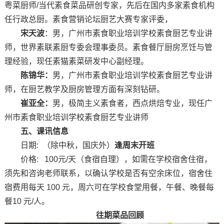
粤菜厨师/当代素食菜品研创专家，先后在国内多家素食机构
任行政总厨。素食营销论坛厨艺大赛专家评委，
宋天波
：男，广州市素食职业培训学校素食厨艺专业讲
师，世界素联素厨专委会理事委员。素食餐厅厨房烹饪与管
理经验，现任素猫素菜研发中心副经理。
陈锦华：
男，广州市素食职业培训学校素食厨艺专业讲
师，在厨艺教学及厨房管理方面有深刻钻研。
崔亚全：
男，极简主义素食者，西点烘焙专业，现任广
州市素食职业培训学校素食厨艺专业讲师
五、课讯信息
日期: （除中秋，国庆外）
逢周末开班
价格: 100元/天（食宿自理），如需在学校宿舍住宿，
须先和咨询老师联系，以确认学校是否有空余床位，宿舍住
宿费用每天 100 元，周六可在学校食堂用餐，午餐、晚餐每
餐10 元/人。
往期菜品回顾