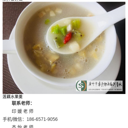
莲藕水果羹
联系老师：
印 媛 老 师
手机/微信：186-6571-9056
杰 怡 老 师