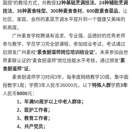
面授”的教培方式，共教授
12种基础烹调技法、24种辅助烹调
技法、36种素食味型、300种素食食材、600款素食菜品
，让
社区、家庭、会所的素菜烹调水平提升到一个健康又美味的
新高度。
广州素食学校聘请有追求、专业强、品德好的优秀老师
参与教学，学员学习完全部课程，参加结业考试，考试通过
后颁发广州素校“
素食厨道师岗位培训结业证
”。未来参加由世
界素联认证的“素食厨道师”岗位技能水平考核，通过颁发“
素
食厨道师”证
。
素食厨道师学习时间3年，每季度网络教学10周，集中面
授教学1周；学费3年人民币36000元，以下
特殊人群
学费
3年
人民币
9000
元：
1、年满50周岁以上中老人群体；
2、医护工作者；
3、教育工作者；
4、共产党员；