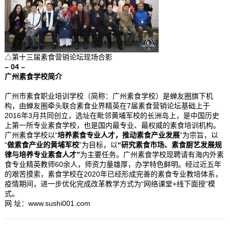
△第十三届素食营销论坛现场合影
– 04 –
广州素食学校简介
广州市素食职业培训学校（简称：广州素食学校）是蝉友圈旗下机
构，由蝉友圈牵头联合素食业界精英在7届素食营销论坛基础上于
2016年3月共同创立，选址在毗邻黄埔军校的长洲岛上，是中国历史
上第一所专业素食学校，也是国内最专业、最权威的素食培训机构。
广州素食学校以“
培养素食专业人才，推动素食产业发展
”为宗旨，以
“
做素食产业的黄埔军校
”为目标，以
“研究素食市场、素食厨艺发展规
律与培养专业素食人才”
为主要任务。广州素食学校现聘请有海内外素
食专业精英教师60余人，师资力量雄厚，办学特色鲜明。经过近五年
的艰苦摸索，素食学校在2020年已经形成完善的素食专业教培体系，
疫情期间，进一步优化完成改革教学方式为“网络课堂+线下面授”模
式。
网 址：www.sushi001.com