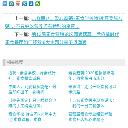
上一篇:
吉祥腊八，爱心奉粥~素食学校特制“豆浆腊八
粥”，不只好吃营养还有特别的寓意…
下一篇:
第13届素食营销论坛圆满落幕：后疫情时代
素食餐厅如何经营 8大主题分享干货满满
相关推荐
招聘 | 素食学校、禅素旅行
素食趋势|2020植物基爆发
社、素食餐饮诚聘...
年，植物蛋白市场分...
中国人，到底有多能吃？最
宋渊博：走另一条素食可以
后却吃出了一身疾病...
走的路
【抢先预定】只一眼就会沦
十五名素食医生现身说法：
陷的手工纯素月饼，...
「我的一日三餐怎么...
素食学校·蝉友圈618年中大
管理层素食专业经受考验
促|素食课程、素食...
素食开店核心难题还...