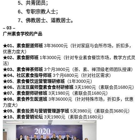
5、共青团员；
6、专职宗教人士；
7、佛教居士、道教居士。
– 03 –
广州素食学校的产品
★01、素食厨道师班
3年36000元（针对家庭与会所市场，折扣多，
优惠力度大）
★02、素食厨师班
1年3000元（针对专业素食餐饮市场，教学方式灵
活）
★03、素食禅茶师班
3个月3800元（茶、素、禅顶级老师团队授课）
★04、社区素食指导师班
3个月6800元（针对社区需求）
★05
、
素食餐饮运营管理研修班
（1年3000元）
★06、古法豆腐师暨素食食材研修班
3天1980元（素联会员1680元）
★07、素食厨师研修班
3天1980元（素联会员1680元）
★08、素食养生医道班
3年36000元（针对特殊市场，折扣多，优惠
力度大）
★09、素食投资与营销管理游学班
5天3980元（素联会员3680元）
★10、素食营销论坛
3天1980元（素联会员1680元）