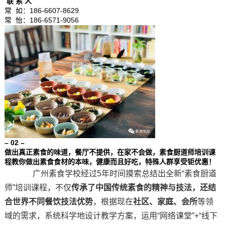
联 系 人
常 如：186-6607-8629
常 怡：186-6571-9056
– 02 –
做出真正素食的味道，餐厅不提供，在家不会做，
素食厨道师培训课
程教你做出素食食材的本味，健康而且好吃，
特殊人群享受
钜优惠
！
广州素食学校经过5年时间摸索总结出全新“素食厨道
师”培训课程，不仅
传承了中国传统素食的精神与技法，还结
合世界不同餐饮技法优势
，根据现在
社区、家庭、会所
等领
域的需求，系统科学地设计教学方案，运用“网络课堂”+“线下