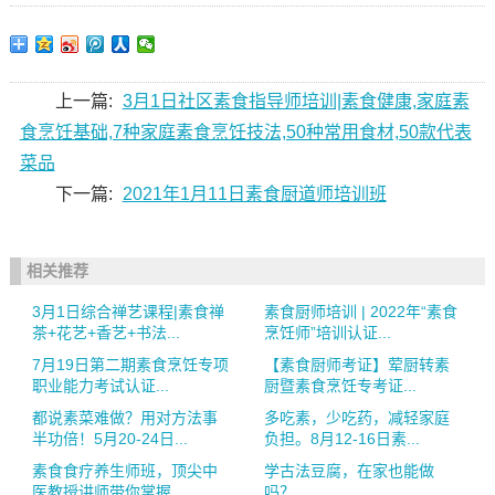
上一篇:
3月1日社区素食指导师培训|素食健康,家庭素
食烹饪基础,7种家庭素食烹饪技法,50种常用食材,50款代表
菜品
下一篇:
2021年1月11日素食厨道师培训班
相关推荐
3月1日综合禅艺课程|素食禅
素食厨师培训 | 2022年“素食
茶+花艺+香艺+书法...
烹饪师”培训认证...
7月19日第二期素食烹饪专项
【素食厨师考证】荤厨转素
职业能力考试认证...
厨暨素食烹饪专考证...
都说素菜难做？用对方法事
多吃素，少吃药，减轻家庭
半功倍！5月20-24日...
负担。8月12-16日素...
素食食疗养生师班，顶尖中
学古法豆腐，在家也能做
医教授讲师带你掌握...
吗？