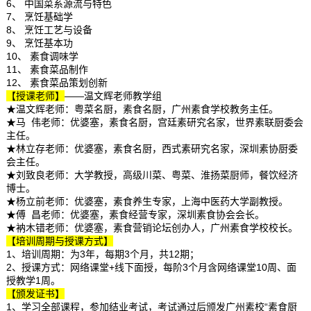
6、 中国菜系源流与特色
7、 烹饪基础学
8、 烹饪工艺与设备
9、 烹饪基本功
10、 素食调味学
11、 素食菜品制作
12、 素食菜品策划创新
【授课老师】
——温文辉老师教学组
★温文辉老师：粤菜名厨，素食名厨，广州素食学校教务主任。
★马 伟老师：优婆塞，素食名厨，宫廷素研究名家，世界素联厨委会
主任。
★林立存老师：优婆塞，素食名厨，西式素研究名家，深圳素协厨委
会主任。
★刘致良老师：大学教授，高级川菜、粤菜、淮扬菜厨师，餐饮经济
博士。
★杨立前老师：优婆塞，素食养生专家，上海中医药大学副教授。
★傅 昌老师：优婆塞，素食经营专家，深圳素食协会会长。
★衲木错老师：优婆塞，素食营销论坛创办人，广州素食学校校长。
【培训周期与授课方式】
1、培训周期：为3年，每期3个月，共12期；
2、授课方式：网络课堂+线下面授，每阶3个月含网络课堂10周、面
授教学1周。
【颁发证书】
1、学习全部课程，参加结业考试，考试通过后颁发广州素校“素食厨