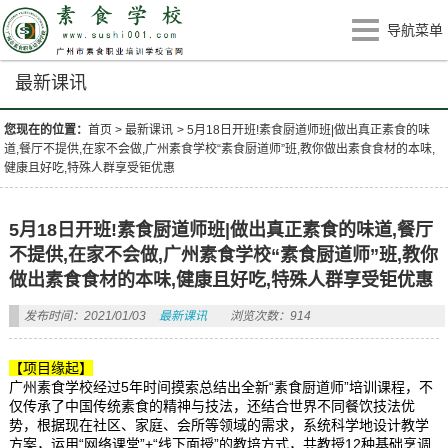
导航菜单
最新课讯
您现在的位置：
首页
>
最新课讯
>
5月18日开班!素食厨道师班|做出真正素食的味
道,餐厅不提供,在家不会做,广州素食学校“素食厨道师”班,教你做出素食食材的本味,
健康且好吃,特殊人群享受钜优惠
5月18日开班!素食厨道师班|做出真正素食的味道,餐厅
不提供,在家不会做,广州素食学校“素食厨道师”班,教你
做出素食食材的本味,健康且好吃,特殊人群享受钜优惠
发布时间：2021/01/03
最新课讯
浏览次数：914
【项目缘起】
广州素食学校经过5年时间摸索总结出全新“素食厨道师”培训课程，不
仅传承了中国传统素食的精神与技法，还结合世界不同餐饮技法优
势，根据现在社区、家庭、会所等领域的需求，系统科学地设计教学
方案，运用“网络课堂”+“线下面授”的教培方式，共教授12种基础烹调