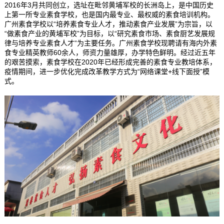
2016年3月共同创立，选址在毗邻黄埔军校的长洲岛上，是中国历史
上第一所专业素食学校，也是国内最专业、最权威的素食培训机构。
广州素食学校以“培养素食专业人才，推动素食产业发展”为宗旨，以
“做素食产业的黄埔军校”为目标，以“研究素食市场、素食厨艺发展规
律与培养专业素食人才“为主要任务。广州素食学校现聘请有海内外素
食专业精英教师60余人，师资力量雄厚，办学特色鲜明。经过近五年
的艰苦摸索，素食学校在2020年已经形成完善的素食专业教培体系，
疫情期间，进一步优化完成改革教学方式为“网络课堂+线下面授”模
式。