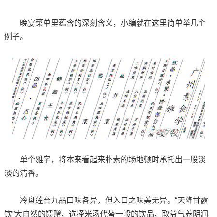
晚宴菜单里蕴含的深刻含义，小编就在这里简单举几个
例子。
单个雅字，将本来看起来朴素的场地顿时承托出一股淡
淡的清香。
冷盘莲台九品口味各异，但入口之味美无异。“天降甘露
饮”大自然的馈赠，选择米汤代替一般的饮品，取益气养阴润