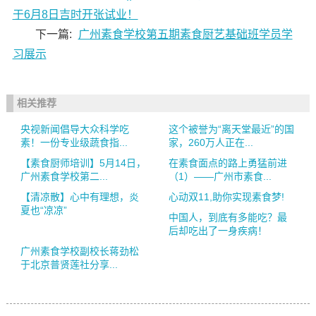
于6月8日吉时开张试业！
下一篇:
广州素食学校第五期素食厨艺基础班学员学
习展示
相关推荐
央视新闻倡导大众科学吃
这个被誉为“离天堂最近”的国
素！一份专业级蔬食指...
家，260万人正在...
【素食厨师培训】5月14日，
在素食面点的路上勇猛前进
广州素食学校第二...
（1）——广州市素食...
【清凉散】心中有理想，炎
心动双11,助你实现素食梦!
夏也“凉凉”
中国人，到底有多能吃？最
后却吃出了一身疾病！
广州素食学校副校长蒋劲松
于北京普贤莲社分享...