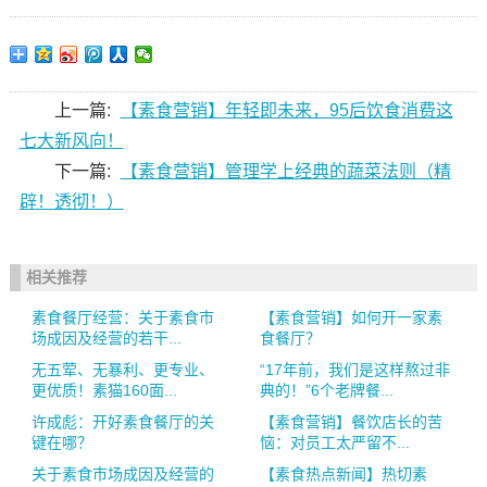
上一篇:
【素食营销】年轻即未来，95后饮食消费这
七大新风向！
下一篇:
【素食营销】管理学上经典的蔬菜法则（精
辟！透彻！）
相关推荐
素食餐厅经营：关于素食市
【素食营销】如何开一家素
场成因及经营的若干...
食餐厅？
无五荤、无暴利、更专业、
“17年前，我们是这样熬过非
更优质！素猫160面...
典的！”6个老牌餐...
许成彪：开好素食餐厅的关
【素食营销】餐饮店长的苦
键在哪？
恼：对员工太严留不...
关于素食市场成因及经营的
【素食热点新闻】热切素