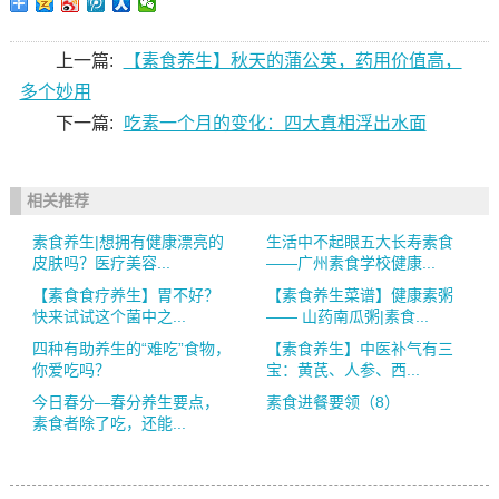
上一篇:
【素食养生】秋天的蒲公英，药用价值高，
多个妙用
下一篇:
吃素一个月的变化：四大真相浮出水面
相关推荐
素食养生|想拥有健康漂亮的
生活中不起眼五大长寿素食
皮肤吗？医疗美容...
——广州素食学校健康...
【素食食疗养生】胃不好？
【素食养生菜谱】健康素粥
快来试试这个菌中之...
—— 山药南瓜粥|素食...
四种有助养生的“难吃”食物，
【素食养生】中医补气有三
你爱吃吗？
宝：黄芪、人参、西...
今日春分—春分养生要点，
素食进餐要领（8）
素食者除了吃，还能...