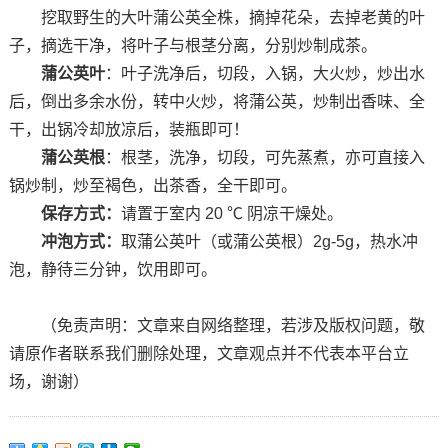
挖取野生的大叶蒲公英全株，摘掉花朵，去掉老黄的叶
子，摘选干净，将叶子与根茎分离，分别炒制成茶。
蒲公英叶
：叶子洗净后，切段，入锅，大火炒，炒出水
后，倒出多余水份，转中火炒，将蒲公英，炒制出香味、全
干，出锅冷却放凉后，装瓶即可！
蒲公英根
：根茎，洗净，切段，可先蒸煮，亦可直接入
锅炒制，炒至褐色，出茶香，全干即可。
保存方式：
请置于室内 20 ℃ 阴凉干燥处。
冲泡方式：
取蒲公英叶（或蒲公英根）2g-5g，热水冲
泡，静待三分钟，饮用即可。
（免责声明：文章来自网络整理，若涉及版权问题，敬
请原作者联系我们删除处理，文章观点并不代表本平台立
场，谢谢）