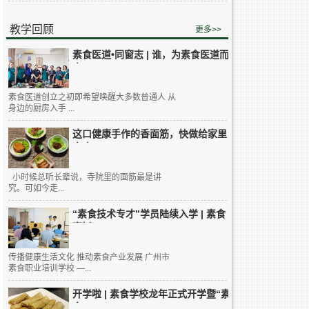
教学回顾
更多>>
素食医道•同窗志 | 谁，为素食医道而
来...
素食医道创立之初即希望唤醒大多数普通人 从
身边的厨房入手 ...
这口健康手作的香面筋，快做给家里
人吃...
小时候总听长辈说，寺院里的面筋最是讲
究。可如今走...
“素食技术专才”学员陆续入学 | 素食
烹饪...
传播健康生活文化 推动素食产业发展 广州市
素食职业培训学校 —...
开学啦 | 素食学校龙年正式开学暨“素
食...