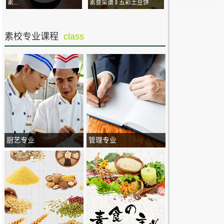
素...
素食菜谱 ‖ 五彩土豆饼
素校专业课程
class
厨艺专业
管理专业