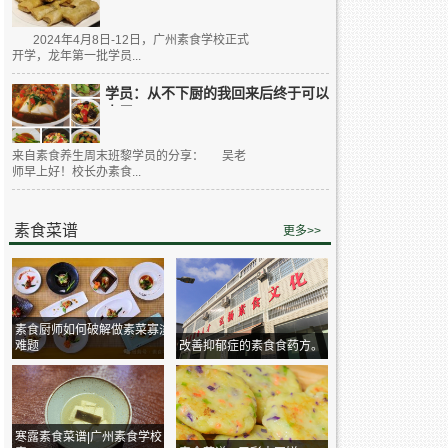
2024年4月8日-12日，广州素食学校正式
开学，龙年第一批学员...
学员：从不下厨的我回来后终于可以
大展...
来自素食养生周末班黎学员的分享： 吴老
师早上好！校长办素食...
素食菜谱
更多>>
素食厨师如何破解做素菜寡淡
难题
改善抑郁症的素食食药方。
寒露素食菜谱|广州素食学校