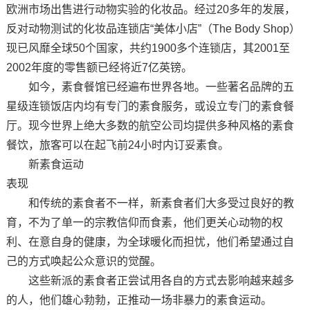
欧洲市场出售进行动物实验的化妆品。经过20多年的发展，
反对动物测试的化妆品连锁店“美体小店”（The Body Shop）
现已风靡全球50个国家，共约1900多个连锁店，其2001至
2002年度的零售额已经将近7亿英镑。
如今，素食餐馆已经遍布世界各地。一些著名品牌的五
星级连锁饭店内均有专门的素食服务，或设立专门的素食餐
厅。现今世界上绝大多数的航空公司均提供多种风格的素食
餐饮，旅客可以在起飞前24小时内订妥素食。
新素食运动
表现
和传统的素食者不一样，新素食者们大多受过良好的教
育，不为了单一的宗教信仰而食素，他们更关心动物的权
利、在意自身的健康，为全球暖化而担忧，他们希望通过自
己的方式唤起公众意识的觉醒。
这些新派的素食者正尝试用各自的方式去影响越来越多
的人，他们雄心勃勃，正推动一场非暴力的素食运动。