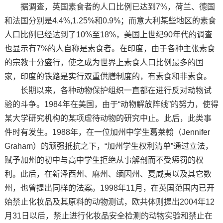
据调查，英国素食者的人口比例已达到7%，荷兰、德国
和法国分别是4.4%,1.25%和0.9%；而意大利某些地区的素食
人口比例已经达到了10%至18%，美国上世纪90年代的调查
也显示有7%的人自称是素食者。在印度，由于各种主张素食
的宗教十分盛行，使之成为世界上素食人口比例最多的国
家，印度的铁路是实行双重供膳制度的，有素食和非素食。
长期以来，各种动物保护组织一直都在进行反对动物试
验的斗争。1984年在美国，由于“动物解放阵线”的努力，使得
某大学研究机构的某项虐待动物的研究中止。此后，此类事
件时有发生。1988年，在一位加州中学生葛莱翰（Jennifer
Graham）的顽强抵抗之下，“加州学生权利清单”通过立法，
赋予加州的初中与高中学生拒绝从事解剖而不受惩罚的权
利。此后，在新泽西州、麻州、缅因州、夏威夷以及其它数
州，也曾提出同样的法案。1998年11月，在英国范围内已开
始禁止化妆品及其原料的动物测试，欧共体则提出2004年12
月31日以后，禁止进行化妆品安全检测的动物实验和禁止在