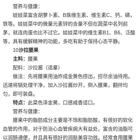
营养与健康：
娃娃菜富含胡萝卜素、B族维生素、维生素C、钙、磷，
铁等。娃娃菜中的微量元素锌的含量不但在蔬菜中名列前
茅，就连肉蛋也比不过它。娃娃菜中的维生素B1、B6、泛酸
等，具有缓解精神的功能，多吃有助于保持心态平静。
10
沙拉腰果
主料：
腰果
配料：沙拉酱（适量）
做法：先将腰果用油炸成金黄色捞出，控尽余油待用。
迅速将锅处理干净，加入沙拉酱炒开，倒入腰果，翻拌均
匀，即可装盘。
特点：
此菜色泽金黄，口感咸香适口。
营养与健康：
腰果中的脂肪成分主要是不饱和脂肪酸，有很好的软化
血管的作用，对于防治心血管疾病大有益处，富含的油脂可
以润肠通便，并且具有很好的润肤美容功效。经常食用腰果