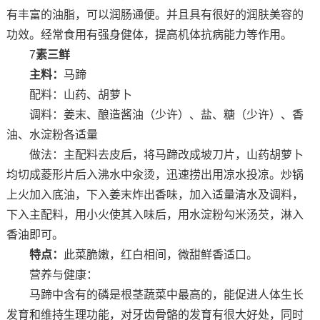
有丰富的油脂，可以润肠通便。并且具有很好的润肤美容的
功效。经常食用有强身健体，提高机体抗病能力等作用。
7
素三鲜
主料：
马蹄
配料：山药、胡萝卜
调料：姜末、酿造酱油（少许）、盐、糖（少许）、香
油、水淀粉各适量
做法：主配料去皮后，将马蹄改成坡刀片，山药胡萝卜
均切成菱形片后入沸水中汆烫，迅速捞出用凉水投凉。炒锅
上火加入底油，下入姜末炸出香味，加入适量清水及调料，
下入主配料，用小火使其入味后，用水淀粉勾米汤芡，淋入
香油即可。
特点：
此菜脆嫩，红白相间，微甜鲜香适口。
营养与健康：
马蹄中含有的磷是根茎蔬菜中最高的，能促进人体生长
发育和维持生理功能，对牙齿骨骼的发育有很大好处，同时