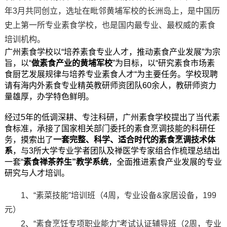
年3月共同创立，选址在毗邻黄埔军校的长洲岛上，是中国历
史上第一所专业素食学校，也是国内最专业、最权威的素食
培训机构。
广州素食学校以“培养素食专业人才，推动素食产业发展”为宗
旨，以“
做素食产业的黄埔军校
”为目标，以“研究素食市场素
食厨艺发展规律与培养专业素食人才“为主要任务。学校现聘
请有海内外素食专业精英教研师资团队60余人，教研师资力
量雄厚，办学特色鲜明。
经过5年的低调深耕、专注科研，广州素食学校提出了当代素
食标准，承接了国家相关部门委托的素食烹调技能的科研任
务，摸索出了
一套完整、科学、适合时代的素食烹调技术体
系
，与3所大学专业学者团队及禅医学专家组合作梳理总结出
一套“
素食禅茶养生
”教学系统
，全面推进素食产业发展的专业
研究与人才培训。
1、“素菜技能”培训班（4周，专业设备&家居设备，199
元）
2、“素食烹饪专项职业能力”考试认证辅导班（2周，专业