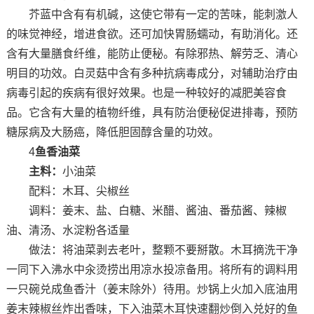
芥蓝中含有有机碱，这使它带有一定的苦味，能刺激人
的味觉神经，增进食欲。还可加快胃肠蠕动，有助消化。还
含有大量膳食纤维，能防止便秘。有除邪热、解劳乏、清心
明目的功效。白灵菇中含有多种抗病毒成分，对辅助治疗由
病毒引起的疾病有很好效果。也是一种较好的减肥美容食
品。它含有大量的植物纤维，具有防治便秘促进排毒，预防
糖尿病及大肠癌，降低胆固醇含量的功效。
4
鱼香油菜
主料：
小油菜
配料：木耳、尖椒丝
调料：姜末、盐、白糖、米醋、酱油、番茄酱、辣椒
油、清汤、水淀粉各适量
做法：将油菜剥去老叶，整颗不要掰散。木耳摘洗干净
一同下入沸水中汆烫捞出用凉水投凉备用。将所有的调料用
一只碗兑成鱼香汁（姜末除外）待用。炒锅上火加入底油用
姜末辣椒丝炸出香味，下入油菜木耳快速翻炒倒入兑好的鱼