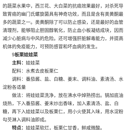
的蔬菜水果中，西兰花、大白菜的抗癌效果最好，对杀死导
致胃癌的幽门氏螺旋菌具有神奇功效，而且是含有类黄酮最
多的蔬菜之一。类黄酮除了可以防止感染，还是最好的血管
清理剂，能够阻止胆固醇氧化，防止血小板凝结成块，因而
减少心脏病与中风的危险。还可增强肝脏解毒能力，并提高
机体的免疫能力，可预防感冒和坏血病的发生。
9
板栗娃娃菜
主料：
娃娃菜
配料：水煮去皮板栗仁
调料：番茄酱、盐、白糖、姜末、调料油、素清汤、水
淀粉各适量
做法：将娃娃菜洗净，放在沸水中焯熟捞出。锅加底油
烧热，下入番茄酱、姜末炒出香味，加入素清汤、盐、白
糖，再下入娃娃菜以及板栗仁，用小火使其入味，用水淀粉
勾芡淋入调料油即成。
特点：
娃娃菜软烂，板栗仁甘香，鲜咸微酸。