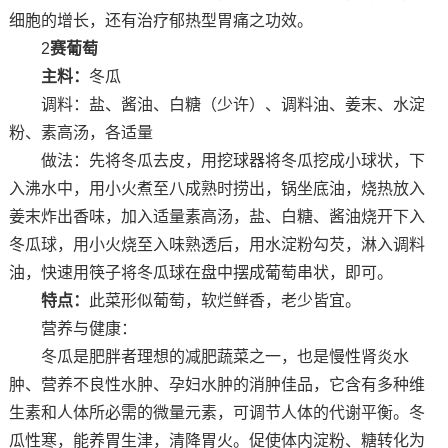
细胞的增长，还有治疗郁热型胃痛之功效。
2
赛葡萄
主料：
冬瓜
调料：盐、酱油、白糖（少许）、调料油、姜末、水淀
粉、素高汤，各适量
做法：先将冬瓜去皮，用挖球器将冬瓜挖成小球状，下
入沸水中，用小火煮至八成熟时捞出，锅坐底油，烧热放入
姜末炸出香味，加入适量素高汤，盐、白糖、酱油烧开下入
冬瓜球，用小火烧至入味熟透后，用水淀粉勾芡，淋入调料
油，快速用筷子将冬瓜球在盘中摆成葡萄串状，即可。
特点：
此菜形似葡萄，软烂鲜香，老少皆宜。
营养与健康：
冬瓜是肥胖者理想的减肥蔬菜之一，也是慢性肾炎水
肿、营养不良性水肿、孕妇水肿的消肿佳品，它含有多种维
生素和人体所必需的微量元素，可调节人体的代谢平衡。冬
瓜性寒，能养胃生津，清降胃火。促使体内淀粉、糖转化为