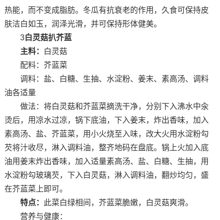
热能，而不变成脂肪。冬瓜有抗衰老的作用，久食可保持皮
肤洁白如玉，润泽光滑，并可保持形体健美。
3
白灵菇扒芥蓝
主料：
白灵菇
配料：芥蓝菜
调料：盐、白糖、生抽、水淀粉、姜末、素高汤、调料
油各适量
做法：将白灵菇和芥蓝菜摘洗干净，分别下入沸水中汆
烫后，用凉水过凉，锅下底油，下入姜末，炸出香味，加入
素高汤、盐、芥蓝菜，用小火烧至入味，改大火用水淀粉勾
芡将汁收尽，淋入调料油，整齐地码在盘底。锅上火加入底
油用姜末炸出香味，加入适量素高汤、盐、白糖、生抽，用
水淀粉勾玻璃芡，下入白灵菇，淋入调料油，翻炒均匀，盛
在芥蓝菜上即可。
特点：
此菜白绿相间，芥蓝菜脆嫩，白灵菇爽滑。
营养与健康：