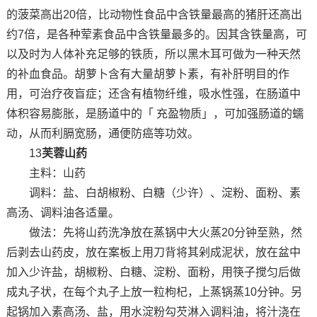
的菠菜高出20倍，比动物性食品中含铁量最高的猪肝还高出
约7倍，是各种荤素食品中含铁量最多的。因其含铁量高，可
以及时为人体补充足够的铁质，所以黑木耳可做为一种天然
的补血食品。胡萝卜含有大量胡萝卜素，有补肝明目的作
用，可治疗夜盲症；还含有植物纤维，吸水性强，在肠道中
体积容易膨胀，是肠道中的「 充盈物质」，可加强肠道的蠕
动，从而利膈宽肠，通便防癌等功效。
13
芙蓉山药
主料：山药
调料：盐、白胡椒粉、白糖（少许）、淀粉、面粉、素
高汤、调料油各适量。
做法：先将山药洗净放在蒸锅中大火蒸20分钟至熟，然
后剥去山药皮，放在案板上用刀背将其剁成泥状，放在盆中
加入少许盐，胡椒粉、白糖、淀粉、面粉，用筷子搅匀后做
成丸子状，在每个丸子上放一粒枸杞，上蒸锅蒸10分钟。另
起锅加入素高汤、盐，用水淀粉勾芡淋入调料油，将汁浇在