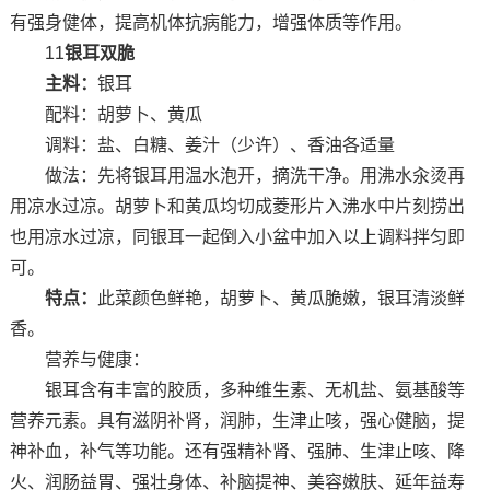
有强身健体，提高机体抗病能力，增强体质等作用。
11
银耳双脆
主料：
银耳
配料：胡萝卜、黄瓜
调料：盐、白糖、姜汁（少许）、香油各适量
做法：先将银耳用温水泡开，摘洗干净。用沸水汆烫再
用凉水过凉。胡萝卜和黄瓜均切成菱形片入沸水中片刻捞出
也用凉水过凉，同银耳一起倒入小盆中加入以上调料拌匀即
可。
特点：
此菜颜色鲜艳，胡萝卜、黄瓜脆嫩，银耳清淡鲜
香。
营养与健康：
银耳含有丰富的胶质，多种维生素、无机盐、氨基酸等
营养元素。具有滋阴补肾，润肺，生津止咳，强心健脑，提
神补血，补气等功能。还有强精补肾、强肺、生津止咳、降
火、润肠益胃、强壮身体、补脑提神、美容嫩肤、延年益寿