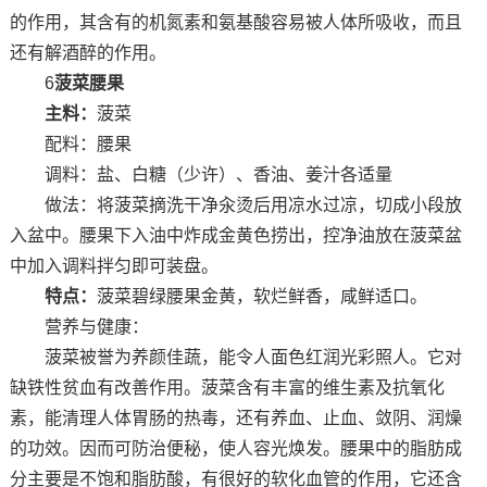
的作用，其含有的机氮素和氨基酸容易被人体所吸收，而且
还有解酒醉的作用。
6
菠菜腰果
主料：
菠菜
配料：腰果
调料：盐、白糖（少许）、香油、姜汁各适量
做法：将菠菜摘洗干净汆烫后用凉水过凉，切成小段放
入盆中。腰果下入油中炸成金黄色捞出，控净油放在菠菜盆
中加入调料拌匀即可装盘。
特点：
菠菜碧绿腰果金黄，软烂鲜香，咸鲜适口。
营养与健康：
菠菜被誉为养颜佳蔬，能令人面色红润光彩照人。它对
缺铁性贫血有改善作用。菠菜含有丰富的维生素及抗氧化
素，能清理人体胃肠的热毒，还有养血、止血、敛阴、润燥
的功效。因而可防治便秘，使人容光焕发。腰果中的脂肪成
分主要是不饱和脂肪酸，有很好的软化血管的作用，它还含