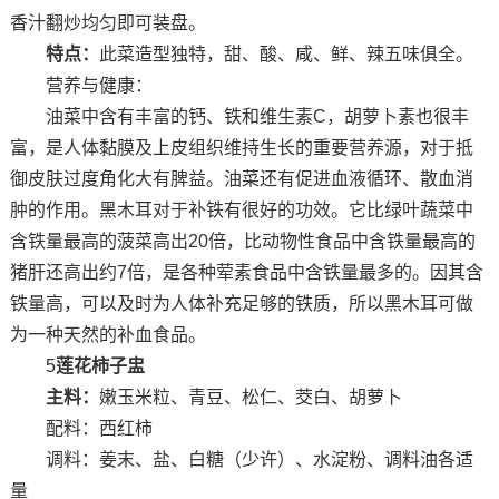
香汁翻炒均匀即可装盘。
特点：
此菜造型独特，甜、酸、咸、鲜、辣五味俱全。
营养与健康：
油菜中含有丰富的钙、铁和维生素C，胡萝卜素也很丰
富，是人体黏膜及上皮组织维持生长的重要营养源，对于抵
御皮肤过度角化大有脾益。油菜还有促进血液循环、散血消
肿的作用。黑木耳对于补铁有很好的功效。它比绿叶蔬菜中
含铁量最高的菠菜高出20倍，比动物性食品中含铁量最高的
猪肝还高出约7倍，是各种荤素食品中含铁量最多的。因其含
铁量高，可以及时为人体补充足够的铁质，所以黑木耳可做
为一种天然的补血食品。
5
莲花柿子盅
主料：
嫩玉米粒、青豆、松仁、茭白、胡萝卜
配料：西红柿
调料：姜末、盐、白糖（少许）、水淀粉、调料油各适
量