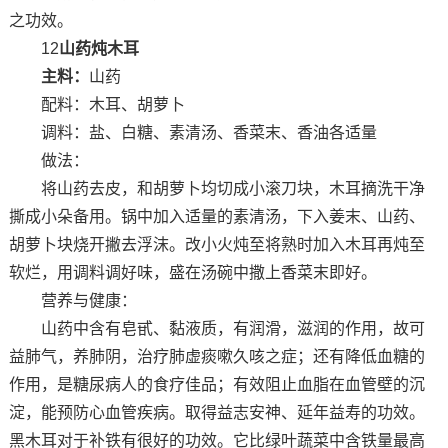
之功效。
12
山药炖木耳
主料：
山药
配料：木耳、胡萝卜
调料：盐、白糖、素清汤、香菜末、香油各适量
做法：
将山药去皮，和胡萝卜均切成小滚刀块，木耳摘洗干净
撕成小朵备用。锅中加入适量的素清汤，下入姜末、山药、
胡萝卜块烧开撇去浮沫。改小火炖至将熟时加入木耳再炖至
软烂，用调料调好味，盛在汤碗中撒上香菜末即好。
营养与健康：
山药中含有皂甙、黏液质，有润滑，滋润的作用，故可
益肺气，养肺阴，治疗肺虚痰嗽久咳之症；还有降低血糖的
作用，是糖尿病人的食疗佳品；有效阻止血脂在血管壁的沉
淀，能预防心血管疾病。取得益志安神、延年益寿的功效。
黑木耳对于补铁有很好的功效。它比绿叶蔬菜中含铁量最高