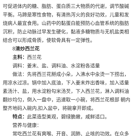
可促进体内的糖、脂肪、蛋白质三大物质的代谢，调节酸碱
平衡。马蹄是寒性食物，有清热泻火的良好功效，儿童和发
烧病人最宜食用。山药中的黏蛋白能预防心血管系统的脂肪
沉积，防止动脉过早发生硬化，黏液多糖物质与无机盐类相
结合可以形成骨质，使软骨具有一定弹性。
8
清炒西兰花
主料：
西兰花
调料：姜末、盐、调料油、水淀粉各适量
做法：先将西兰花掰成小朵，入沸水中汆烫一下捞出，
用凉水过凉。锅中加入底油，下入姜末炸出香味，加入适量
素汤汁、盐，用水淀粉勾米汤芡，下入西兰花，淋入调料油
翻炒均匀，倒入一盘中，迅速取一小碗，将西兰花根部 朝内
整齐地码入碗内,扣入盆中，将碗拿开即成。
特点：
此菜造型美观，碧绿脆嫩，咸鲜适口。
营养与健康：
常吃西兰花有爽喉、开音、润肺、止咳的功效。在众多