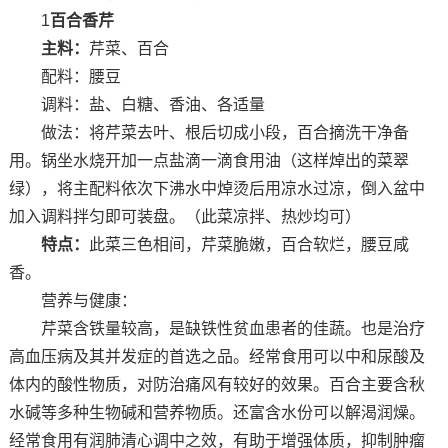
1
百合香芹
主料：
芹菜、百合
配料：腰豆
调料：盐、白糖、香油、各适量
做法：将芹菜去叶、根后切成小段，百合摘洗干净备
用。锅坐水烧开加一点盐滴一滴食用油（这样焯出的菜翠
绿），将主配料依次下沸水中焯烫后用凉水过凉，倒入盆中
加入调料拌匀即可装盘。（此菜凉拌、热炒均可）
特点：
此菜三色相间，芹菜脆嫩，百合软烂，腰豆咸
香。
营养与健康：
芹菜含铁量较高，是缺铁性贫血患者的佳蔬。也是治疗
高血压病及其并发症的首选之品。经常食用可以中和尿酸及
体内的酸性物质，对防治痛风有较好的效果。百合主要含秋
水碱等多种生物碱和营养物质。还富含水份可以解渴润燥。
经常食用有润肺清心调中之效，有助于增强体质，抑制肿瘤