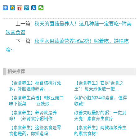
上一篇:
秋天的菌菇最养人！这几种菇一定要吃~附美
味素食谱
下一篇:
秋季水果蔬菜营养冠军榜！照着吃，缺啥吃
啥~
相关推荐
【素食养生】秋食核桃好处
【素食养生】它是“素食之
多，补脑温肺养肾，...
王”！每天煮饭放一把...
【素食养生菜谱】8款豆豉口
保护心脏的34种素食，值得
味下饭菜—— 豆豉炒...
收藏！
【素食养生】养肾就是养
改善失眠最好的粥：一觉到
命！（养肾食疗粥制作...
天亮！素食养生食疗
【素食养生】这些素食是零
【素食养生】两款超级养生
食也是药，你知道吗...
的素食食材！