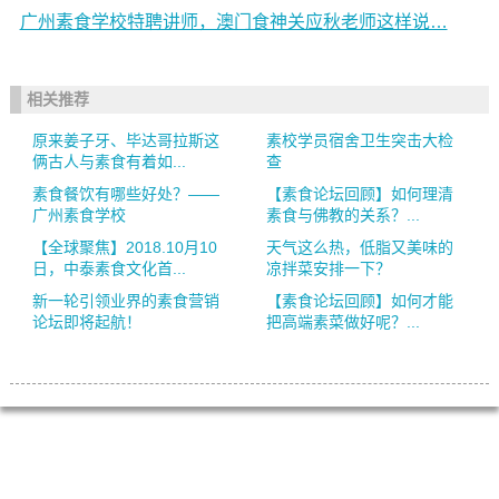
广州素食学校特聘讲师，澳门食神关应秋老师这样说…
相关推荐
原来姜子牙、毕达哥拉斯这
素校学员宿舍卫生突击大检
俩古人与素食有着如...
查
素食餐饮有哪些好处？——
【素食论坛回顾】如何理清
广州素食学校
素食与佛教的关系？...
【全球聚焦】2018.10月10
天气这么热，低脂又美味的
日，中泰素食文化首...
凉拌菜安排一下？
新一轮引领业界的素食营销
【素食论坛回顾】如何才能
论坛即将起航！
把高端素菜做好呢？...