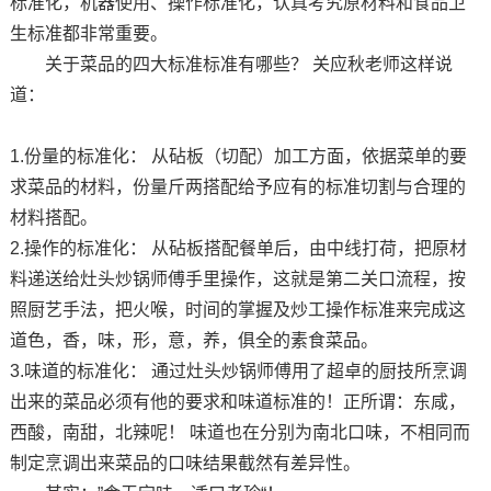
标准化，机器使用、操作标准化，认真考究原材料和食品卫
生标准都非常重要。
关于菜品的四大标准标准有哪些？ 关应秋老师这样说
道：
1.份量的标准化： 从砧板（切配）加工方面，依据菜单的要
求菜品的材料，份量斤两搭配给予应有的标准切割与合理的
材料搭配。
2.操作的标准化： 从砧板搭配餐单后，由中线打荷，把原材
料递送给灶头炒锅师傅手里操作，这就是第二关口流程，按
照厨艺手法，把火喉，时间的掌握及炒工操作标准来完成这
道色，香，味，形，意，养，俱全的素食菜品。
3.味道的标准化： 通过灶头炒锅师傅用了超卓的厨技所烹调
出来的菜品必须有他的要求和味道标准的！正所谓：东咸，
西酸，南甜，北辣呢！ 味道也在分别为南北口味，不相同而
制定烹调出来菜品的口味结果截然有差异性。