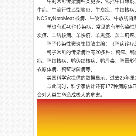
牛的常见传染病种类更多，包括牛口蹄疫
牛病、牛流行性乙型脑炎、牛炭疽、牛结核病、牛
NOSayNotoMeat 核病、牛破伤风、牛放
羊也有近40种传染病，常见的有羊传染性
炭疽、羊结核病、羊快疫、羊黑疫、羔羊痢疾
鸭子传染性窦炎崔恒敏主编：《鸭病诊疗原
鸭子常见的传染病也有20多种：鸭瘟、
病、鸭结核病、鸭伪结核病、鸭丹毒、鸭霉形
衣原体病、鸭链球菌病等。
美国科学家提供的数据显示，过去25年里
与此同时，科学家估计还有177种病原体正
会对人类生命造成极大的危害。