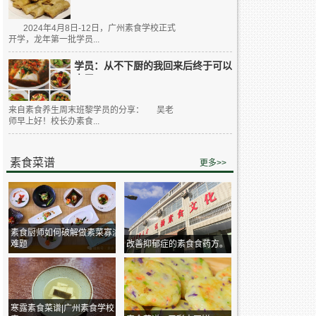
2024年4月8日-12日，广州素食学校正式
开学，龙年第一批学员...
学员：从不下厨的我回来后终于可以
大展...
来自素食养生周末班黎学员的分享： 吴老
师早上好！校长办素食...
素食菜谱
更多>>
素食厨师如何破解做素菜寡淡
难题
改善抑郁症的素食食药方。
寒露素食菜谱|广州素食学校