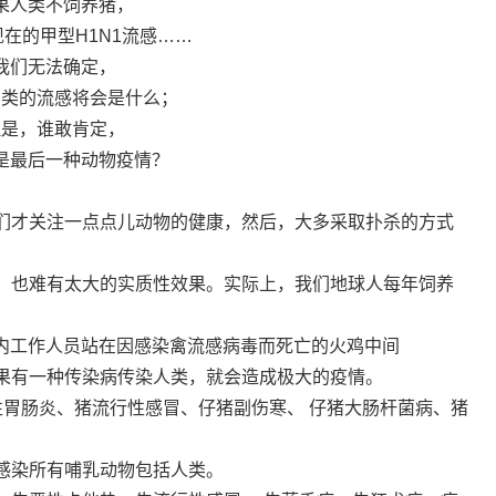
果人类不饲养猪，
在的甲型H1N1流感……
我们无法确定，
种类的流感将会是什么；
但是，谁敢肯定，
是最后一种动物疫情？
们才关注一点点儿动物的健康，然后，大多采取扑杀的方式
，也难有太大的实质性效果。实际上，我们地球人每年饲养
鸡舍内工作人员站在因感染禽流感病毒而死亡的火鸡中间
果有一种传染病传染人类，就会造成极大的疫情。
性胃肠炎、猪流行性感冒、仔猪副伤寒、 仔猪大肠杆菌病、猪
感染所有哺乳动物包括人类。