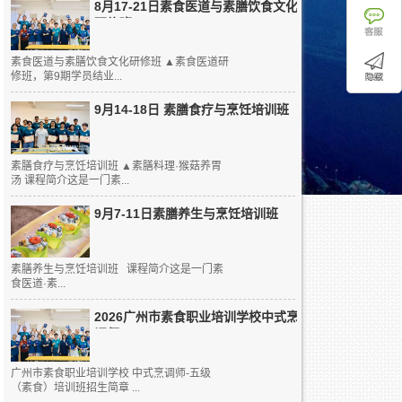
8月17-21日素食医道与素膳饮食文化
研修班
素食医道与素膳饮食文化研修班 ▲素食医道研
修班，第9期学员结业...
9月14-18日 素膳食疗与烹饪培训班
素膳食疗与烹饪培训班 ▲素膳料理·猴菇养胃
汤 课程简介这是一门素...
9月7-11日素膳养生与烹饪培训班
素膳养生与烹饪培训班 课程简介这是一门素
食医道·素...
2026广州市素食职业培训学校中式烹
调师...
广州市素食职业培训学校 中式烹调师-五级
（素食）培训班招生简章 ...