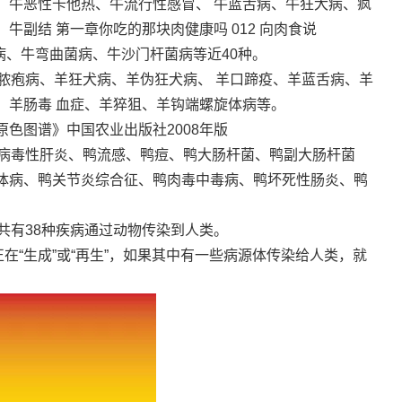
、牛恶性卡他热、牛流行性感冒、 牛蓝舌病、牛狂犬病、疯
副结 第一章你吃的那块肉健康吗 012 向肉食说
线菌病、牛弯曲菌病、牛沙门杆菌病等近40种。
脓疱病、羊狂犬病、羊伪狂犬病、 羊口蹄疫、羊蓝舌病、羊
、羊肠毒 血症、羊猝狙、羊钩端螺旋体病等。
色图谱》中国农业出版社2008年版
鸭病毒性肝炎、鸭流感、鸭痘、鸭大肠杆菌、鸭副大肠杆菌
体病、鸭关节炎综合征、鸭肉毒中毒病、鸭坏死性肠炎、鸭
共有38种疾病通过动物传染到人类。
在“生成”或“再生”，如果其中有一些病源体传染给人类，就