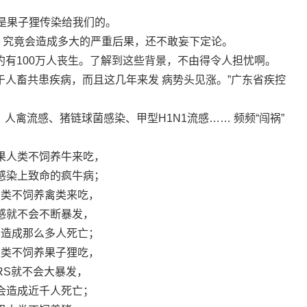
是果子狸传染给我们的。
！究竟会造成多大的严重后果，还不敢妄下定论。
大约有100万人丧生。了解到这些背景，不由得令人担忧啊。
属于人畜共患疾病，而且这几年来发 病势头见涨。”广东省疾控
人禽流感、猪链球菌感染、甲型H1N1流感…… 频频“闯祸”
果人类不饲养牛来吃，
感染上致命的疯牛病；
人类不饲养禽类来吃，
感就不会不断暴发，
会造成那么多人死亡；
人类不饲养果子狸吃，
RS就不会大暴发，
会造成近千人死亡；