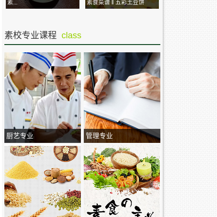
素...
素食菜谱 ‖ 五彩土豆饼
素校专业课程
class
厨艺专业
管理专业