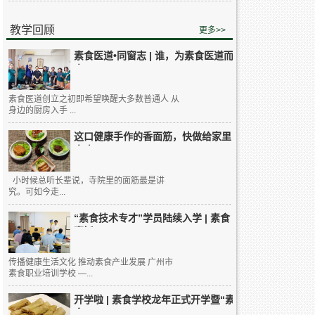
教学回顾
更多>>
素食医道•同窗志 | 谁，为素食医道而
来...
素食医道创立之初即希望唤醒大多数普通人 从
身边的厨房入手 ...
这口健康手作的香面筋，快做给家里
人吃...
小时候总听长辈说，寺院里的面筋最是讲
究。可如今走...
“素食技术专才”学员陆续入学 | 素食
烹饪...
传播健康生活文化 推动素食产业发展 广州市
素食职业培训学校 —...
开学啦 | 素食学校龙年正式开学暨“素
食...