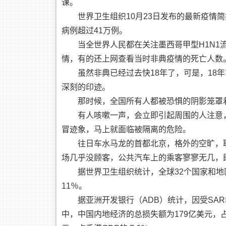
课。
世界卫生组织10月23日发布的最新疫情简
病例超过41万例。
当全世界人民都在关注墨西哥甲型H1N1
情，有的还上网查看当时非典疫情的死亡人数
虽然非典已经过去快18年了，可是，18
深刻的印迹。
那时候，全国所有人都被恐惧的阴影笼罩
有人咳嗽一声，会立即引起周围的人注意
冒迹象，马上就面临被隔离的危险。
往日车水马龙的首都北京，格外的空旷，
场几乎没顾客，公共汽车上的乘客寥寥无几，
据世界卫生组织统计，全球32个国家和地区
11％。
据亚洲开发银行（ADB）统计，因受SAR
中，中国内地经济的总损失额为179亿美元，占