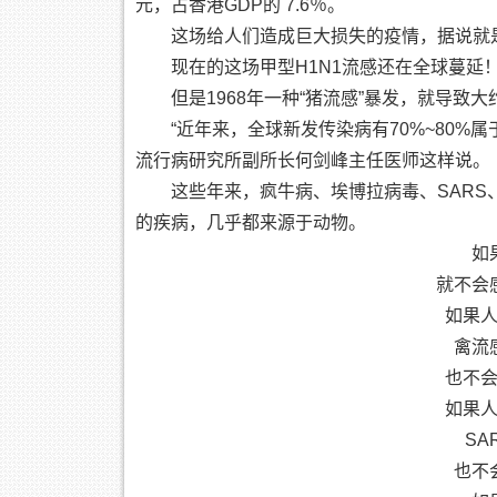
元，占香港GDP的 7.6％。
这场给人们造成巨大损失的疫情，据说就
现在的这场甲型H1N1流感还在全球蔓延
但是1968年一种“猪流感”暴发，就导致
“近年来，全球新发传染病有70%~80%
流行病研究所副所长何剑峰主任医师这样说。
这些年来，疯牛病、埃博拉病毒、SARS、
的疾病，几乎都来源于动物。
如
就不会
如果
禽流
也不
如果
SA
也不