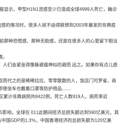
报显示，甲型H1N1流感至少已造成全球4999人死亡，确诊
流感的情况时，很多人就不由得联想到2003年暴发的非典疫
。
年前那种恐慌感、那种无助感，还是在很多人的心里留下相当
着。
，人们会紧张得像躲避瘟神似的避而 远之。如果你有点儿感
取而代之的是稀稀拉拉、零零散散的人，饭店门可罗雀，商
即使坐车也戴着口罩等防护用品……
累计非典病例共8422例，死亡人数919人，病死率近
S影响，全球在 011此期间经济总损失额达到590亿美元，其
中国GDP的1.3％，中国香港经济的总损失额为120亿美