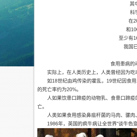
其
科
在2
和1
至少有1
我国已
食用患病的
实际上，在人类历史上，人类曾经因为吃
如18世纪由鸡传染的霍乱，19世纪因食
的死亡率约为20%。
人如果饮患口蹄疫的动物乳、食患口蹄疫
亡。
人类如果食用感染鼻疽杆菌的马肉、骡肉
1986年，英国的疯牛病让全世界“谈牛色变