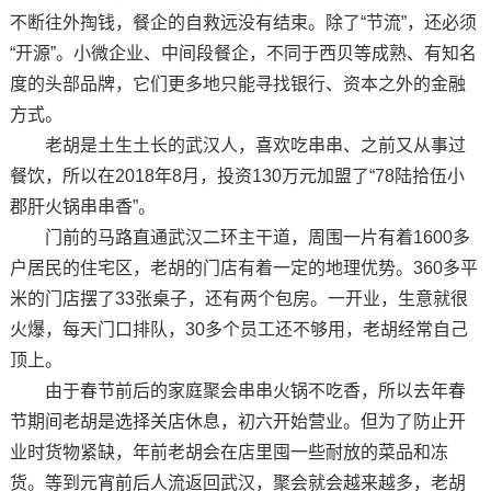
不断往外掏钱，餐企的自救远没有结束。除了“节流”，还必须
“开源”。小微企业、中间段餐企，不同于西贝等成熟、有知名
度的头部品牌，它们更多地只能寻找银行、资本之外的金融
方式。
老胡是土生土长的武汉人，喜欢吃串串、之前又从事过
餐饮，所以在2018年8月，投资130万元加盟了“78陆拾伍小
郡肝火锅串串香”。
门前的马路直通武汉二环主干道，周围一片有着1600多
户居民的住宅区，老胡的门店有着一定的地理优势。360多平
米的门店摆了33张桌子，还有两个包房。一开业，生意就很
火爆，每天门口排队，30多个员工还不够用，老胡经常自己
顶上。
由于春节前后的家庭聚会串串火锅不吃香，所以去年春
节期间老胡是选择关店休息，初六开始营业。但为了防止开
业时货物紧缺，年前老胡会在店里囤一些耐放的菜品和冻
货。等到元宵前后人流返回武汉，聚会就会越来越多，老胡