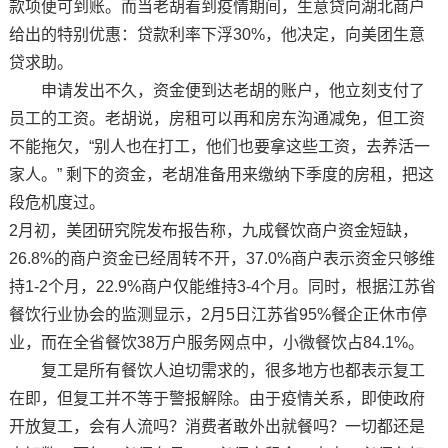
款项便可到账。而当老胡看到疫情期间，生意贷向湖北商户
给出的特别优惠：贷款利率下浮30%，他决定，向美团生意
贷求助。
申请发出不久，资金便到达老胡的账户，他立刻支付了
员工的工资。老胡说，房租可以再和房东沟通减免，但工资
不能拖欠，“别人也在打工，他们也要拿这些工资，去养活一
家人。” 剩下的资金，老胡准备用来缴纳下季度的房租，把这
段危机度过。
2月初，美团研究院发布报告称，九成餐饮商户资金短缺，
26.8%的商户资金已经周转不开，37.0%商户表示资金只够维
持1-2个月，22.9%商户仅能维持3-4个月。同时，根据江苏省
餐饮行业协会的监测显示，2月5日江苏省95%餐企正休市停
业，而在全省餐饮38万户服务网点中，小微餐饮占84.1%。
复工是所有餐饮人迫切需求的，很多地方也都表示复工
在即，但复工并不等于警报解除。由于疫情关系，即使政府
开放复工，会有人流吗？消费者敢外出就餐吗？一切都还是