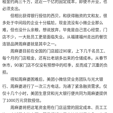
租金约两三千万，这近一个亿的固定成本，即使不开业，也
必须支出。
但相比获得银行授信的西贝，和获得融资的文和友，很
多处于中间段的企业十分尴尬，现金流没有小微企业那么
难，但也没什么余粮，想说放弃，毕竟是自己苦心经营，门
店不少，一大批员工更是面临失业。从福建福州走出的餐饮
连锁品牌周麻婆就是其中之一。
周麻婆目前在全国的门店超过90家，上下几千名员工、
每个月的门店租金，还有比老胡多出来的仓储成本。从春节
休市，90家门店不仅没有预想中的旺季，反而成了沉重的负
担。
得知周麻婆困难后，美团小微信贷业务团队与光大银
行、周麻婆进行了一次三方电话，沟通了紧急融资需求。仅
仅十几个小时，美团生意贷和光大银行便共同为周麻婆提供
了1000万元贷款授信。
周麻婆将把这笔资金用在门店运营的固定成本、员工工