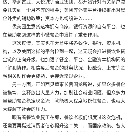
达、华润置业、大悦城等商业集团，都开始针对有关商户减
免几天到一个月不等的租金；美团等外卖平台持续推出对餐
企外卖的辅助政策；资本方也纷纷进入……
像美团生意贷这样拥有商家、银行资源的自有平台，也
在帮助老胡这样的小微餐企中发挥了重要作用。
这次疫情，其实也在无意中将各餐企、银行、资本机
构，以及美团这样的平台拉到一起，这无疑会推进餐饮业资
金链的正向升级，也加强了餐企、平台、金融资本机构间的
了解和协作。相信疫后餐企的财务状况、投融资、上市等金
融相关动作会更成熟，更接近常规企业。
另一方面，正如西贝董事长贾国龙所说，如果众多餐企
被拖垮，会释放出大量人力，加剧社会就业问题，但众多力
量帮助餐企稳定现金流，就能极大程度地稳住餐企，也就大
大缓解了社会的压力。
眼看着餐饮业复工在即，餐饮老板们想度过这次危机，
还需要再挺过消费者信心提升这个关口，而国家政策、各大