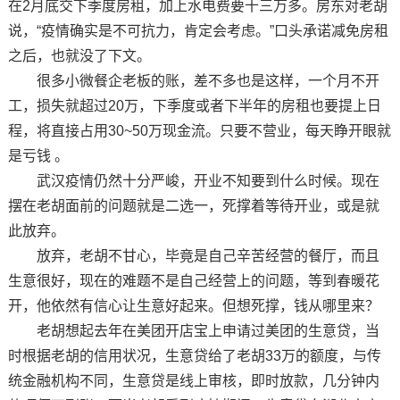
在2月底交下季度房租，加上水电费要十三万多。房东对老胡
说，“疫情确实是不可抗力，肯定会考虑。”口头承诺减免房租
之后，也就没了下文。
很多小微餐企老板的账，差不多也是这样，一个月不开
工，损失就超过20万，下季度或者下半年的房租也要提上日
程，将直接占用30~50万现金流。只要不营业，每天睁开眼就
是亏钱 。
武汉疫情仍然十分严峻，开业不知要到什么时候。现在
摆在老胡面前的问题就是二选一，死撑着等待开业，或是就
此放弃。
放弃，老胡不甘心，毕竟是自己辛苦经营的餐厅，而且
生意很好，现在的难题不是自己经营上的问题，等到春暖花
开，他依然有信心让生意好起来。但想死撑，钱从哪里来？
老胡想起去年在美团开店宝上申请过美团的生意贷，当
时根据老胡的信用状况，生意贷给了老胡33万的额度，与传
统金融机构不同，生意贷是线上审核，即时放款，几分钟内