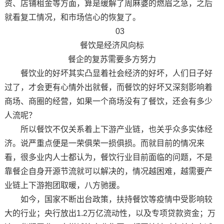
资、店铺租金等方面，算是缓解了周麻婆的燃眉之急，之后
就看复工情况，和市场信心的恢复了。
03
餐饮是经济风向标
餐企的复苏需要多方努力
餐饮业的好坏其实凸显着社会经济的好坏，人们日子好
过了，才会更有心情外出就餐，而餐饮的好坏又深刻影响着
商场、商圈的经营，如果一个商场没有了餐饮，还会有多少
人流呢？
所以餐饮不仅关系着上下游产业链，也关乎众多实体经
济。说严重点便是一荣俱荣一损俱损。而就目前的情况来
看，很多业内人士都认为，餐饮行业目前面临的问题，不是
靠餐企自身开源节流就可以解决的，情况越困难，越需要产
业链上下游抱团取暖，八方驰援。
如今，国家不断出台政策，扶持餐饮等疫情中受影响较
大的行业；央行放出1.2万亿流动性，以及专项贷款资金；万