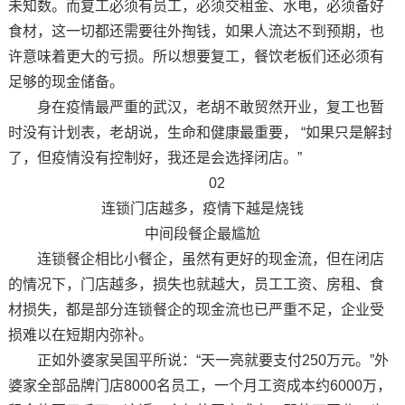
未知数。而复工必须有员工，必须交租金、水电，必须备好
食材，这一切都还需要往外掏钱，如果人流达不到预期，也
许意味着更大的亏损。所以想要复工，餐饮老板们还必须有
足够的现金储备。
身在疫情最严重的武汉，老胡不敢贸然开业，复工也暂
时没有计划表，老胡说，生命和健康最重要， “如果只是解封
了，但疫情没有控制好，我还是会选择闭店。”
02
连锁门店越多，疫情下越是烧钱
中间段餐企最尴尬
连锁餐企相比小餐企，虽然有更好的现金流，但在闭店
的情况下，门店越多，损失也就越大，员工工资、房租、食
材损失，都是部分连锁餐企的现金流也已严重不足，企业受
损难以在短期内弥补。
正如外婆家吴国平所说：“天一亮就要支付250万元。”外
婆家全部品牌门店8000名员工，一个月工资成本约6000万，