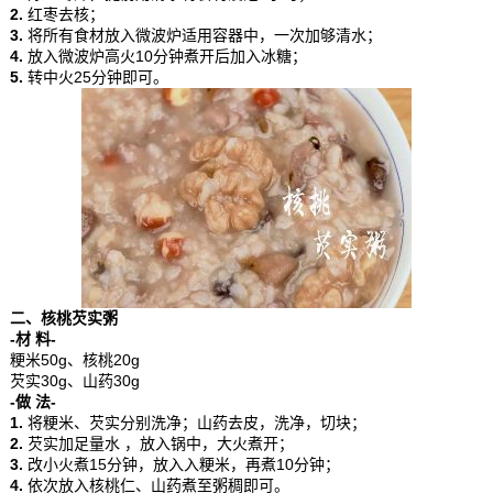
2.
红枣去核；
3.
将所有食材放入微波炉适用容器中，一次加够清水；
4.
放入微波炉高火10分钟煮开后加入冰糖；
5.
转中火25分钟即可。
二、核桃芡实粥
-材 料-
粳米50g、核桃20g
芡实30g、山药30g
-做 法-
1.
将粳米、芡实分别洗净；山药去皮，洗净，切块；
2.
芡实加足量水 ，放入锅中，大火煮开；
3.
改小火煮15分钟，放入入粳米，再煮10分钟；
4.
依次放入核桃仁、山药煮至粥稠即可。