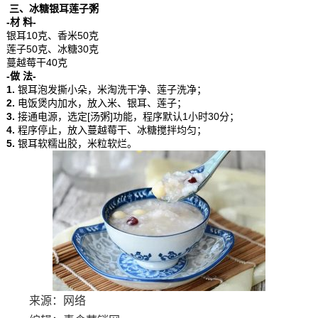
三、冰糖银耳莲子粥
-材 料-
银耳10克、香米50克
莲子50克、冰糖30克
蔓越莓干40克
-做 法-
1.
银耳泡发撕小朵，米淘洗干净、莲子洗净；
2.
电饭煲内加水，放入米、银耳、莲子；
3.
接通电源，选定[汤粥]功能，程序默认1小时30分；
4.
程序停止，放入蔓越莓干、冰糖搅拌均匀；
5.
银耳软糯出胶，米粒软烂。
来源：网络