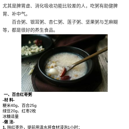
尤其是脾胃虚、消化吸收功能比较差的人，吃粥有助健脾
胃、补中气。
百合粥、银耳粥、杏仁粥、莲子粥、坚果粥与芝麻糊
等，都是很好的养生食品。
一、百合红枣粥
-材 料-
粳米40g、百合25g
绿豆20g、红枣2枚
冰糖适量
-做 法-
1.
除红枣外，提前用清水将食材浸泡1小时；