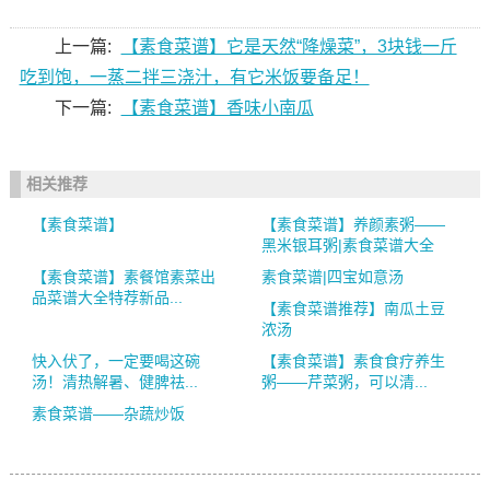
上一篇:
【素食菜谱】它是天然“降燥菜”，3块钱一斤
吃到饱，一蒸二拌三浇汁，有它米饭要备足！
下一篇:
【素食菜谱】香味小南瓜
相关推荐
【素食菜谱】
【素食菜谱】养颜素粥——
黑米银耳粥|素食菜谱大全
【素食菜谱】素餐馆素菜出
素食菜谱|四宝如意汤
品菜谱大全特荐新品...
【素食菜谱推荐】南瓜土豆
浓汤
快入伏了，一定要喝这碗
【素食菜谱】素食食疗养生
汤！清热解暑、健脾祛...
粥——芹菜粥，可以清...
素食菜谱——杂蔬炒饭