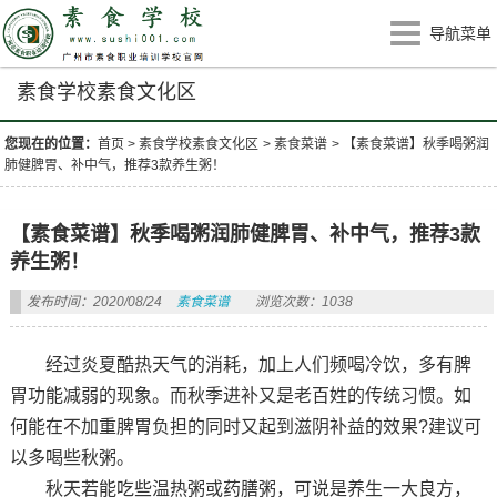
导航菜单
素食学校素食文化区
您现在的位置：
首页
>
素食学校素食文化区
>
素食菜谱
>
【素食菜谱】秋季喝粥润
肺健脾胃、补中气，推荐3款养生粥！
【素食菜谱】秋季喝粥润肺健脾胃、补中气，推荐3款
养生粥！
发布时间：2020/08/24
素食菜谱
浏览次数：1038
经过炎夏酷热天气的消耗，加上人们频喝冷饮，多有脾
胃功能减弱的现象。而秋季进补又是老百姓的传统习惯。如
何能在不加重脾胃负担的同时又起到滋阴补益的效果?建议可
以多喝些秋粥。
秋天若能吃些温热粥或药膳粥，可说是养生一大良方，