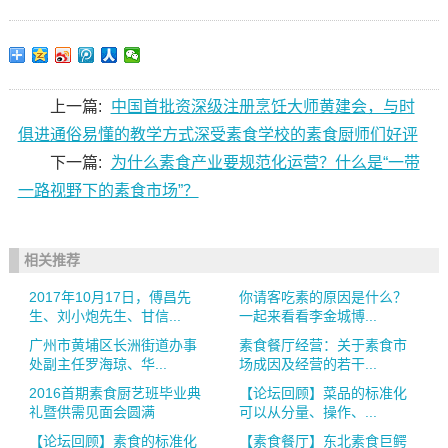
上一篇:
中国首批资深级注册烹饪大师黄建会，与时
俱进通俗易懂的教学方式深受素食学校的素食厨师们好评
下一篇:
为什么素食产业要规范化运营？什么是“一带
一路视野下的素食市场”？
相关推荐
2017年10月17日，傅昌先
你请客吃素的原因是什么？
生、刘小炮先生、甘信...
一起来看看李金城博...
广州市黄埔区长洲街道办事
素食餐厅经营：关于素食市
处副主任罗海琼、华...
场成因及经营的若干...
2016首期素食厨艺班毕业典
【论坛回顾】菜品的标准化
礼暨供需见面会圆满
可以从分量、操作、...
【论坛回顾】素食的标准化
【素食餐厅】东北素食巨鳄