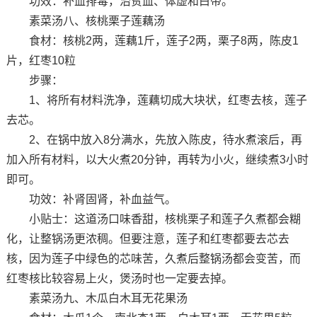
功效：补血排毒，治贫血、体虚和白带。
素菜汤八、核桃栗子莲藕汤
食材：核桃2两，莲藕1斤，莲子2两，栗子8两，陈皮1
片，红枣10粒
步骤：
1、将所有材料洗净，莲藕切成大块状，红枣去核，莲子
去芯。
2、在锅中放入8分满水，先放入陈皮，待水煮滚后，再
加入所有材料，以大火煮20分钟，再转为小火，继续煮3小时
即可。
功效：补肾固肾，补血益气。
小贴士：这道汤口味香甜，核桃栗子和莲子久煮都会糊
化，让整锅汤更浓稠。但要注意，莲子和红枣都要去芯去
核，因为莲子中绿色的芯味苦，久煮后整锅汤都会变苦，而
红枣核比较容易上火，煲汤时也一定要去掉。
素菜汤九、木瓜白木耳无花果汤