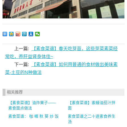
上一篇:
【素食菜谱】春天吃芽苗，这些芽菜素菜经
常吃，养肝益肾身体佳~
下一篇:
【素食菜谱】如何用普通的食材做出美味素
菜-土豆的N种做法
相关推荐
【素食菜谱】油炸果子——
【素食菜谱】素蠔油茄汁拌
素食面点做法
面
素食菜谱： 咖 喱 秋 葵 炒 饭
素食菜谱之二十道素食养生
汤