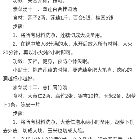
功效：美容养颜，祛斑。
素菜汤十一、双莲百合桂圆汤
食材：莲子2两，莲藕1斤，百合5钱，桂圆5钱
步骤：
1、将所有材料洗净，莲藕切成大块备用。
2、在锅中放入8分满的水，水开后放入所有材料，大火
20分钟，再以小火炖2小时即可。
功效：安神，健身，预防心悸失眠。
小贴士：挑选莲藕的时候，要选藕身肥大笔直，肉心的
洞越细小越好。
素菜汤十二、薏仁腐竹汤
食材：大薏仁2两，腐竹2张，银杏10粒，玉米2条，胡萝
卜1条，陈皮一片
步骤：
1、将所有材料洗净，大薏仁泡水两小时备用，胡萝卜削
去外皮，切成大块，玉米也切成大段。