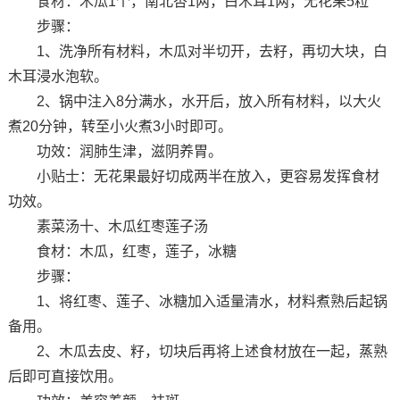
食材：木瓜1个，南北杏1两，白木耳1两，无花果5粒
步骤：
1、洗净所有材料，木瓜对半切开，去籽，再切大块，白
木耳浸水泡软。
2、锅中注入8分满水，水开后，放入所有材料，以大火
煮20分钟，转至小火煮3小时即可。
功效：润肺生津，滋阴养胃。
小贴士：无花果最好切成两半在放入，更容易发挥食材
功效。
素菜汤十、木瓜红枣莲子汤
食材：木瓜，红枣，莲子，冰糖
步骤：
1、将红枣、莲子、冰糖加入适量清水，材料煮熟后起锅
备用。
2、木瓜去皮、籽，切块后再将上述食材放在一起，蒸熟
后即可直接饮用。