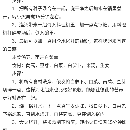
步骤：
1、把所有种子混合在一起，洗干净之后加水在锅里煮
开，转小火再煮15分钟左右。
2、连汤带米一起倒入料理机里，加一点点冰糖，用料理
机打碎成汤后，倒入碗里。
3、最后可以加一点用冷水化开的藕粉，这样吃起来有露
的口感。
素菜汤五、茼蒿白菜羹
食材：茼蒿，豆芽，白菜，白萝卜，米汤，生姜
步骤：
1、将所有食材洗净，依次将白萝卜、白菜、茼蒿、豆芽
切碎一点，这样消化起来也比较好吸收，能够让彼此的营养
更好融合在一起。
2、烧一锅开水，下一点点生姜调味，将白萝卜、白菜先
下锅炖煮，直到水烧开，再将茼蒿、豆芽倒入锅内。
3、大火烧开，将米汤倒下勾芡，转小火慢慢煮15分钟即