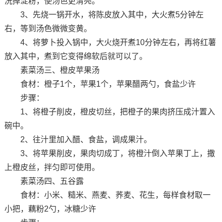
洗掉淀粉，使汤色更清亮。
3、先烧一锅开水，将陈皮放入其中，大火煮5分钟左
右，等到汤色微微变黄。
4、将萝卜投入锅中，大火烧开煮10分钟左右，再将红薯
放入其中，煮到它变得绵软后就可以了。
素菜汤三、橙皮苹果汤
食材：橙子1个，苹果1个，苹果醋两勺，食盐少许
步骤：
1、将橙子削皮，橙皮切丝，把橙子的果肉挤压成汁置入
碗中。
2、往汁里加入醋、食盐，调成果汁。
3、将苹果削皮，果肉切成丁，将橙汁倒入苹果丁上，撒
上橙皮丝，拌匀即可使用。
素菜汤四、五谷露
食材：小米、糙米、燕麦、荞麦、花生，每样食材取一
小把，藕粉2勺，冰糖少许