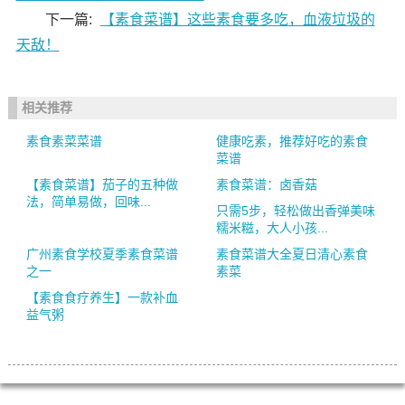
下一篇:
【素食菜谱】这些素食要多吃，血液垃圾的
天敌！
相关推荐
素食素菜菜谱
健康吃素，推荐好吃的素食
菜谱
【素食菜谱】茄子的五种做
素食菜谱：卤香菇
法，简单易做，回味...
只需5步，轻松做出香弹美味
糯米糍，大人小孩...
广州素食学校夏季素食菜谱
素食菜谱大全夏日清心素食
之一
素菜
【素食食疗养生】一款补血
益气粥