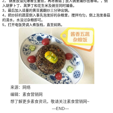
2， 锅里放油先爆香生姜丝，再将香菇丁放入锅里煸炒出香味。，倒
入胡萝卜丁、莴笋丁和花生米及豌豆同时煸香。
3，最后加入适量的黄豆酱翻炒三分钟出锅。
4，把炒好的蔬菜倒入事先泡发好的杂粮里，搅拌均匀，倒上泡发香菇
的清水，水没过杂粮即可。
5，打开电饭煲调入煮饭档，直至焖熟。
来源：网络
编辑：素食营销网
想了解更多素食资讯，敬请关注素食营销网~
—END—