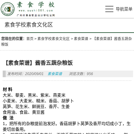
导航菜单
素食学校素食文化区
您现在的位置：
首页
>
素食学校素食文化区
>
素食菜谱
>
【素食菜谱】酱香五蔬杂
粮饭
【素食菜谱】酱香五蔬杂粮饭
发布时间：2020/09/01
素食菜谱
浏览次数：956
材 料
大米、藜麦、黑米、紫米、燕麦米
小麦米、大麦米、糙米、香菇、胡萝卜
莴笋、花生米、鲜豌豆、香芹、生姜
食用油、食盐、黄豆酱
做 法
1，把所有的杂粮提前泡发好。香菇胡萝卜莴笋及香芹均切成小丁，生
姜切丝备用。