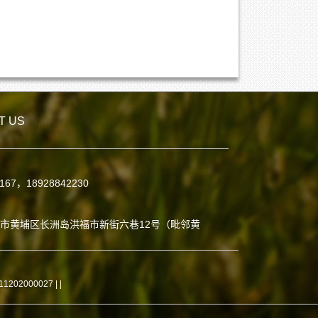
T US
7167，18928842230
：
市黄埔区长洲岛洪福市新街六巷12号（毗邻黄
02000027 |
|