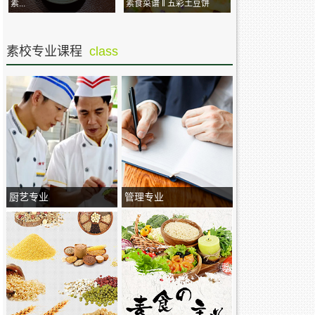
素...
素食菜谱 ‖ 五彩土豆饼
素校专业课程
class
厨艺专业
管理专业