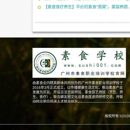
【素食食疗养生】平价的素食“燕窝”，美容养颜..
由素食业内精英群体共同创办的广州市素食职业培训学校于
2016年3月正式成立，以传播健康生活文化，推动素食产业
发展为宗旨，开设古法豆腐师班、素食厨艺师班（烹饪、养
生、食疗），联合蝉友圈文化设素食医道师研修交流，并联
动校企单位促进人才就业创业。
版权所有 ©202