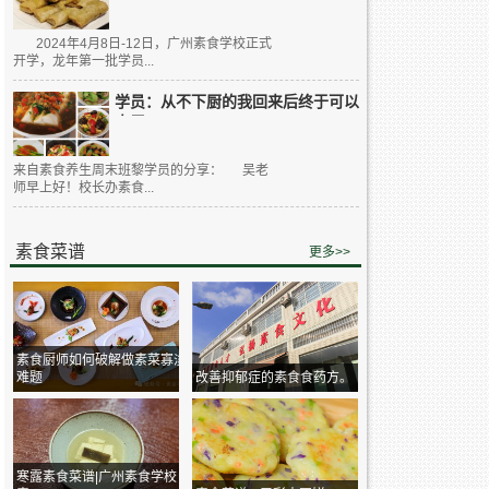
2024年4月8日-12日，广州素食学校正式
开学，龙年第一批学员...
学员：从不下厨的我回来后终于可以
大展...
来自素食养生周末班黎学员的分享： 吴老
师早上好！校长办素食...
素食菜谱
更多>>
素食厨师如何破解做素菜寡淡
难题
改善抑郁症的素食食药方。
寒露素食菜谱|广州素食学校