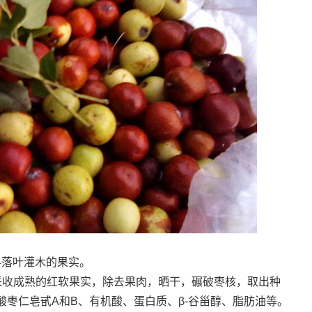
科落叶灌木的果实。
采收成熟的红软果实，除去果肉，晒干，碾破枣核，取出种
枣仁皂甙A和B、有机酸、蛋白质、β-谷甾醇、脂肪油等。