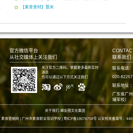
.
【素食食材】薏米
官方微信平台
CONTAC
从社交媒体上关注我们
联系我们
关注官方二维码、掌握更多最新实时
联系电话：
消息
020-8225
也可以通过以下方式关注我们
联系地址 
广东省广州
埔军校）
关于我们·蝉友圈文化集团
6 素食营销网 |
广州市素食职业培训学校 | 粤ICP备19076758号 公安机关备案号：440112