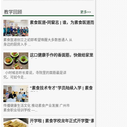
教学回顾
更多>>
素食医道•同窗志 | 谁，为素食医道而
来...
素食医道创立之初即希望唤醒大多数普通人 从
身边的厨房入手 ...
这口健康手作的香面筋，快做给家里
人吃...
小时候总听长辈说，寺院里的面筋最是讲
究。可如今走...
“素食技术专才”学员陆续入学 | 素食
烹饪...
传播健康生活文化 推动素食产业发展 广州市
素食职业培训学校 —...
开学啦 | 素食学校龙年正式开学暨“素
食...