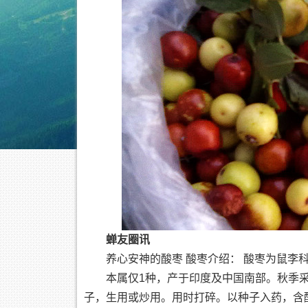
蝉友圈讯
养心安神的酸枣 酸枣介绍： 酸枣为鼠李
本属仅1种，产于印度及中国南部。秋季
子，生用或炒用。用时打碎。以种子入药，含酸