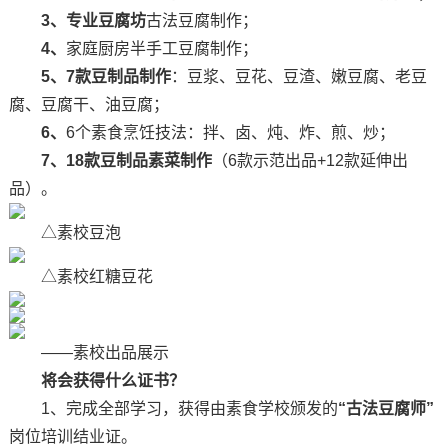
3、专业豆腐坊
古法豆腐制作；
4、
家庭厨房半手工豆腐制作；
5、7款豆制品制作
：豆浆、豆花、豆渣、嫩豆腐、老豆
腐、豆腐干、油豆腐；
6、
6个素食烹饪技法：拌、卤、炖、炸、煎、炒；
7、18款豆制品素菜制作
（6款示范出品+12款延伸出
品）。
△素校豆泡
△素校红糖豆花
——素校出品展示
将会获得什么证书？
1、完成全部学习，获得由素食学校颁发的
“古法豆腐师”
岗位培训结业证。