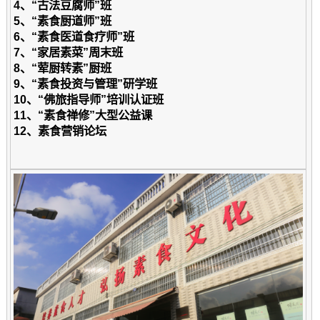
4
、
“古法豆腐师”班
5
、
“素食厨道师”班
6
、
“素食医道食疗师”班
7、“家居素菜”周末班
8、“荤厨转素”厨班
9
、
“素食投资与管理”研学班
10
、
“佛旅指导师”培训认证班
11
、
“素食禅修”大型公益课
1
2
、
素食营销论坛