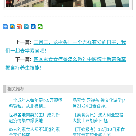
上一篇:
二月二，龙抬头！一个吉祥有爱的日子，我
们一起去学素食吧！
下一篇:
四季素食食疗餐怎么做？中医博士后带你掌
握食疗养生技能！
相关推荐
一个成年人每年要吃5万颗塑
品素食 习禅茶 禅文化游学|7
料微粒，从北极到...
月21-24日素食禅...
世界各地肉类加工厂成为新
【素食资讯】澳大利亚空投
冠疫情集中爆发地…
大批土豆胡萝卜 拯...
99%的素食人都不知道的素
【开始报考】12月10日素食
食烹饪秘密
烹饪专项职业能力鉴...