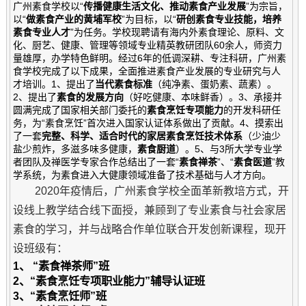
广州素食学校以“
传播健康生活文化、推动素食产业发展
”为宗旨，
以“
做素食产业的黄埔军校
”为目标，以“
研创素食专业技能，培养
素食专业人才
”为任务。学校现聘请有海内外素食理论、原料、文
化、厨艺、健康、管理等领域专业精英教研团队60余人，师资力
量雄厚，办学特色鲜明。经过6年的低调深耕、专注科研，广州素
食学校完成了以下成果，全面推进素食产业发展的专业研究与人
才培训。1、提出了
当代素食标准
（纯净素、蛋奶素、蔬素）。
2、提出了
素食的发展方向
（好吃健康、本味鲜香）。3、承接并
圆满完成了国家相关部门委托的
素食烹饪专项能力
的开发科研任
务，为“素食烹饪”首次进入国家认证体系做出了贡献。4、摸索出
了一套
完整、科学、适合时代的家居素食烹饪技术体系
（少油少
盐少煎炸，多滋多味多健康，
素食厨道
）。5、与3所大学专业学
者团队及禅医学专家合作总结出了一套“
素食禅茶
”、“
素食医道
”教
学系统，为素食进入大健康领域准备了技术基础与人才方向。
2020年疫情后，广州素食学校全面革新教培方式，开
设线上教学结合线下面授，兼顾到了专业素食与社会家居
素食的学习，并与战略合作单位联合开发创新课程，现开
设班级有：
1
、
“素食禅茶师”班
2
、
“素食烹饪专项职业能力”辅导认证班
3
、
“素食烹饪师”班