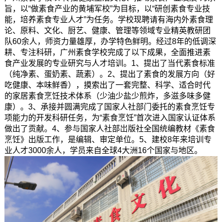
旨，以“做素食产业的黄埔军校”为目标，以“研创素食专业技
能，培养素食专业人才”为任务。学校现聘请有海内外素食理
论、原料、文化、厨艺、健康、管理等领域专业精英教研团
队60余人，师资力量雄厚，办学特色鲜明。经过8年的低调深
耕、专注科研，广州素食学校完成了以下成果，全面推进素
食产业发展的专业研究与人才培训。1、提出了当代素食标准
（纯净素、蛋奶素、蔬素）。2、提出了素食的发展方向（好
吃健康、本味鲜香），摸索出了一套完整、科学、适合时代
的家居素食烹饪技术体系（少油少盐少煎炸，多滋多味多健
康）。3、承接并圆满完成了国家人社部门委托的素食烹饪专
项能力的开发科研任务，为“素食烹饪”首次进入国家认证体系
做出了贡献。4、参与国家人社部岀版社全国统编教材《素食
烹饪》出版工作，是编辑、审定单位。
5、建校8年来培训专
业人才3000余人，学员来自全球4大洲16个国家与地区。