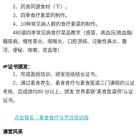
2、药食同源食材（下）。
3、四季食疗素菜的制作。
4、10种常见病人群的食疗素菜的制作。
480道四季常见病食疗菜品教学（感冒、高血压/高血脂/
糖尿病、慢性胃炎、咽喉炎、口腔溃疡、过敏性鼻炎、腹
泻、便秘、咳嗽、贫血等
）
🌱
证书颁发
：
1、完成面授培训，颁发班级结业证书。
2、通过素食养生、素食食疗与素食医道三门课程的认证
考核，且成绩均80 分以上，颁发 世界素联“素食医道师”认证
证书。
点击报名→素食食疗与烹饪培训班
课堂风采