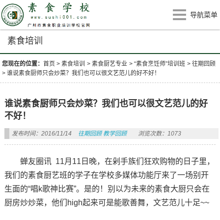
导航菜单
素食培训
您现在的位置：
首页
>
素食培训
>
素食厨艺专业
>
“素食烹饪师”培训班
>
往期回顾
>
谁说素食厨师只会炒菜？我们也可以很文艺范儿的好不好！
谁说素食厨师只会炒菜？我们也可以很文艺范儿的好
不好！
发布时间：2016/11/14
往期回顾
教学回顾
浏览次数：1073
蝉友圈讯 11月11日晚，在剁手族们狂欢购物的日子里，
我们的素食厨艺班的学子在学校多媒体功能厅来了一场别开
生面的“唱k歌神比赛”。是的！别以为未来的素食大厨只会在
厨房炒炒菜，他们high起来可是能歌善舞，文艺范儿十足~~