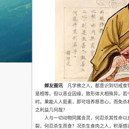
蝉友圈讯
凡学佛之人，都意识到切戒食荤
是相等，但以恶业因缘，致形体大相殊异。若
时。果能人人茹素，即可培养慈悲心，而免杀
之利益几何哉？
人与一切动物同属含灵，何忍杀其性命以
裂，何忍杀生而食？况杀生食肉之人，积渐感