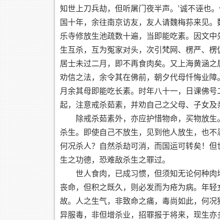
知世上刀兵劫，但听屠门夜半声。’诚不诬也
国十年，余往南京访友，友人请魏梅荪来见。
乐寺修放生池疏数十遍，当即能吃素。因文中
生互杀，互为冤家对头，次引梵网、楞严、楞
居士未过二月，即不再食肉矣。又上海黄涵之
劝信之法，余令其在佛前，朝夕代母忏悔业障
月余其母即能吃长素。时年八十一，日课佛号
起，注意戒杀茹素，并劝自己之父母、子女及
除戒杀茹素外，亦应护惜物命，买物放生
杀生。即使自己不放生，见到他人放生，也不
何况杀人？自然杀劫可消，而国运可转矣！但
生之功德，恐难敌杀生之罪过。
世人食肉，已成习惯，但须知无论何种肉
丧命，但积之既久，则必发而为疮为病。年轻
故。人之生气，非致命之痛，毒尚如此，何况
异服毒，非但增杀业，招罪报于将来，现生亦