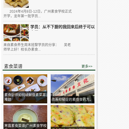
2024年4月8日-12日，广州素食学校正式
开学，龙年第一批学员...
学员：从不下厨的我回来后终于可以
大展...
来自素食养生周末班黎学员的分享： 吴老
师早上好！校长办素食...
素食菜谱
更多>>
素食厨师如何破解做素菜寡淡
难题
改善抑郁症的素食食药方。
寒露素食菜谱|广州素食学校