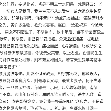
之又何罪？妄说此者，皆是不明三世之因果。梵网经云：‘若
，一切女人是我母，我生生无不从之受生，故六道众生皆是
之苦，即望救不暇，何能置辩？劝戒录类编载：‘福建蒲城令
之先，买许多生物，欲杀以宴客。赵曰：“汝欲祝寿，令彼就
佛法，男女不同宿生子，不杀物命，数十年后，岂不举世皆畜生
入厨房，见杀猪，则己身即变成猪。杀死后还知痛，拔毛破
皆见己身变成所杀之物。痛极而醒，心跳肉颤，尽放所买之
，故能感佛慈悲加被，令彼亲受其苦，以止恶业。否则将生生
苟能作设身处地想，则不难立地回头。若言天生猪羊等物本
蚤等物乎？’
欲度脱彼等也。此说不但显教无，密宗亦无之。邪说误人，
彼既能以杀食度众，则最尊者父母，最爱者妻子，何不先杀
者，一旦显示神通，每即去世示寂，以免增添烦恼。南梁
而不宣。该山年有例会，届时众皆大嚼大食，杀生无数。道
曰：‘汝等既得饱食，亦分我一杯羹何如？’众应之，于是道
食之物尽皆复活，飞者飞去，走者走避，鱼虾水族吐满一