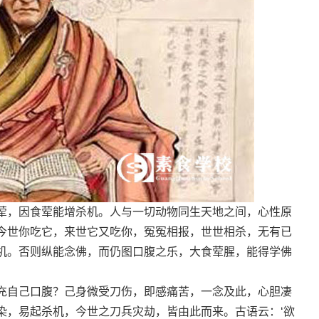
，因食荤能增杀机。人与一切动物同生天地之间，心性原
今世你吃它，来世它又吃你，冤冤相报，世世相杀，无有已
机。否则纵能念佛，而仍图口腹之乐，大食荤腥，能得学佛
充自己口腹？己身微受刀伤，即感痛苦，一念及此，心胆凄
染，易起杀机，今世之刀兵灾劫，皆由此而来。古语云：‘欲