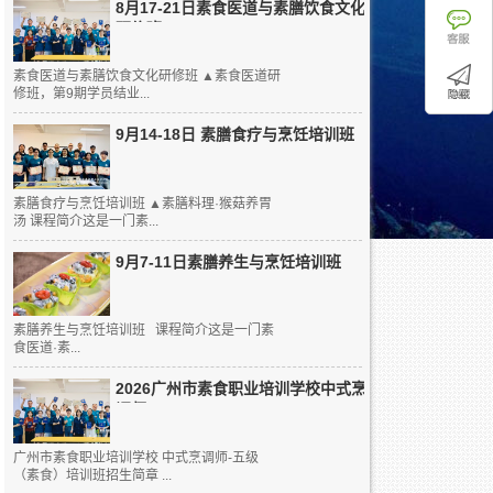
8月17-21日素食医道与素膳饮食文化
研修班
素食医道与素膳饮食文化研修班 ▲素食医道研
修班，第9期学员结业...
9月14-18日 素膳食疗与烹饪培训班
素膳食疗与烹饪培训班 ▲素膳料理·猴菇养胃
汤 课程简介这是一门素...
9月7-11日素膳养生与烹饪培训班
素膳养生与烹饪培训班 课程简介这是一门素
食医道·素...
2026广州市素食职业培训学校中式烹
调师...
广州市素食职业培训学校 中式烹调师-五级
（素食）培训班招生简章 ...