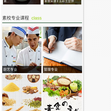
素...
素食菜谱 ‖ 五彩土豆饼
素校专业课程
class
厨艺专业
管理专业