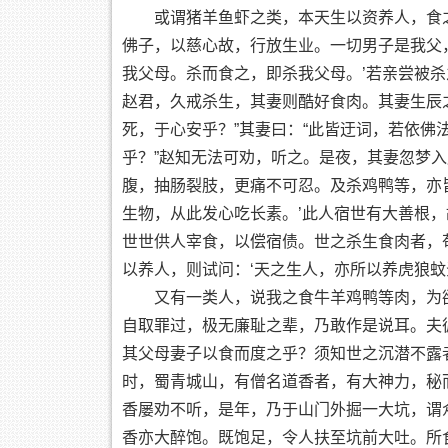
或谓猪羊鱼虾之类，本天生以资养人，食
佛子，以慈心故，行放生业。一切男子是我父
我父母。杀而食之，即杀我父母。’若亲尝被杀
赵君，久戒杀生，其妻则酷好食肉。其妻生辰
死，于心安乎？”其妻曰：“此皆迂词，若依
乎？”赵知无法可劝，听之。是夜，其妻忽梦
腹，抽肠裂肢，更痛不可忍。及杀鸡鸭等，亦
生物，从此发心吃长素。’此人宿世有大善根
世世供人宰食，以偿宿债。世之杀生食肉者，
以养人，则试问：‘天之生人，亦所以养虎狼蚊
又有一类人，说我之食牛羊鸡鸭等肉，为
自取罪过，极无廉耻之辈，乃敢作是说耳。夫
其父母妻子以食而度之乎？须知世之沉潜不露
时，蜀青城山，有僧名道香者，有大神力，秘
香屡劝不听，是年，乃于山门外掘一大坑，谓众
香亦大醉饱。既饱足，令人扶至坑前大吐。所