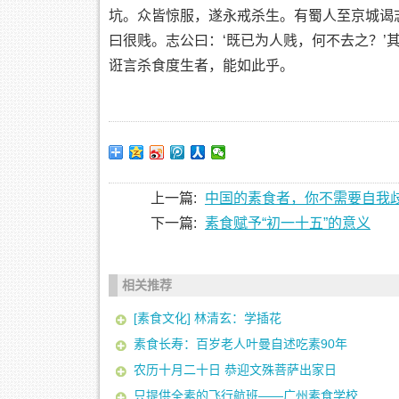
坑。众皆惊服，遂永戒杀生。有蜀人至京城谒志
曰很贱。志公曰：‘既已为人贱，何不去之？’
诳言杀食度生者，能如此乎。
上一篇:
中国的素食者，你不需要自我
下一篇:
素食赋予“初一十五”的意义
相关推荐
[素食文化] 林清玄：学插花
素食长寿：百岁老人叶曼自述吃素90年
农历十月二十日 恭迎文殊菩萨出家日
只提供全素的飞行航班——广州素食学校