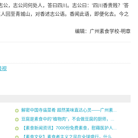
公，志公问何处人，答曰四川。志公曰：‘四川香贵贱？’答
其人回至青城山，对香述志公语。香闻此语，即便化去。今之
编辑：广州素食学校-明章
歧视
解密中国寺庙菜肴 超然美味直达心灵——广州素...
豆腐是素食中的“植物肉”，不会做豆腐的厨师，...
【素食新闻资讯】7000份免费素食，慰藉医护人...
【素食文化】素食者主义之风在全球盛行，什么...