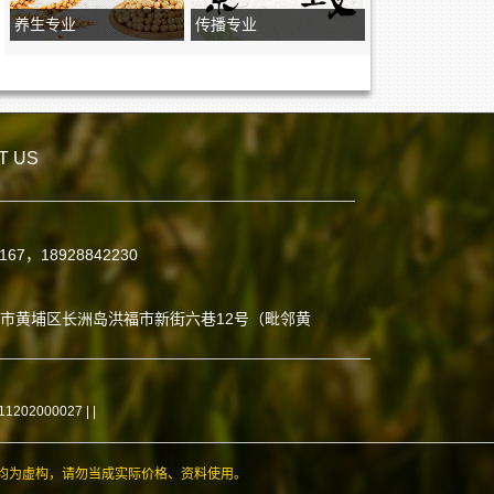
养生专业
传播专业
T US
7167，18928842230
：
市黄埔区长洲岛洪福市新街六巷12号（毗邻黄
02000027 |
|
均为虚构，请勿当成实际价格、资料使用。