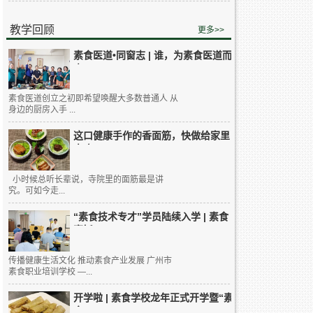
教学回顾
更多>>
素食医道•同窗志 | 谁，为素食医道而
来...
素食医道创立之初即希望唤醒大多数普通人 从
身边的厨房入手 ...
这口健康手作的香面筋，快做给家里
人吃...
小时候总听长辈说，寺院里的面筋最是讲
究。可如今走...
“素食技术专才”学员陆续入学 | 素食
烹饪...
传播健康生活文化 推动素食产业发展 广州市
素食职业培训学校 —...
开学啦 | 素食学校龙年正式开学暨“素
食...