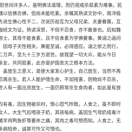
。但世间许多人，虽明佛法道理，而仍视戒杀茹素为难事。民
魏以信佛念佛，但尚未能吃素。余嘱其熟读文钞中，南浔极
先说生佛心性不二，次说历劫互为父母兄弟、夫妻眷属，互
伽经文为证。熟读深思，不但不忍食，亦不敢食也。后知魏
居士，其母不能食素，且不信食素为学佛要事。黄涵之函问
。因母子天性相关，果能至诚，必得感应。涵之依之而行，
二万声，至九十三岁方逝世。故我望一切大众，能从今日
亲友，共同茹素，此亦是护国息灾之根本方法。
。盖放生之意义，是使大家发心护生，自己放生，当然不再
忍再杀生。若人人能护惜生命，不加残害，则物尚不忍杀，
世人有一面出资放生，一面仍照常杀生食肉者，如此虽有放
均有毒，因生物被杀时，恨心怨气所致。人食之，虽不即时
女人，大生气后喂孩子奶，其孩每病，盖因生气母奶成毒汁
猪羊鸡鸭鱼虾等要命之痛，其肉之毒可想而知。人食之，无
多病短命，诚甚可怜又可惜也。