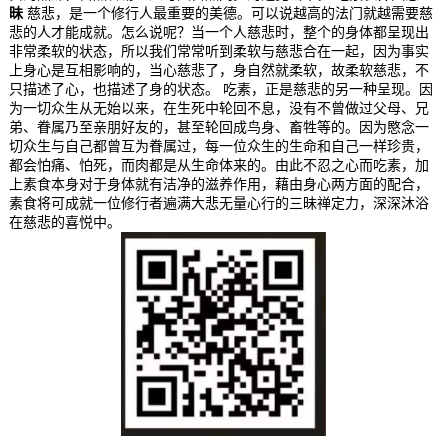
昧
慈悲，是一个修行人最重要的美德。可以说越高的法门就越需要慈
悲的人才能成就。怎么说呢？当一个人慈悲时，整个的身体都呈现出
非常柔软的状态，所以我们常常听到柔软与慈悲合在一起，因为事实
上身心是互相影响的，当心慈悲了，身自然就柔软，故柔软慈悲，不
只描述了心，也描述了身的状态。 吃素，正是慈悲的另一种呈现。因
为一切众生从无始以来，在生死中轮回不息，没有不曾做过父母、兄
弟、眷属乃至亲朋好友的，甚至轮回成鸟身、畜牲等的。因为愍念一
切众生与自己都曾互为眷属过，每一位众生的生命和自己一样珍贵，
都会怕痛、怕死，而肉都是从生命体来的。由此不忍之心而吃素，加
上素食本身对于身体就有洁净的滋养作用，藉由身心两方面的配合，
素食将可成就一位修行者遍满大悲无量心行的三昧禅定力，深深沐浴
在慈悲的喜悦中。