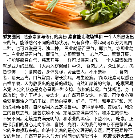
蝉友圈讯
慈悲素食与修行的奥秘
素食能让磁场祥和
一个人所散发出
来的气，能够感召不同的磁场状况。气有多种，最起码可以分为黑白
二种，也可以说是清、浊二种。 黑业就感召黑气，即浊气，亦即业劫
气。白业就感召白气，即清气，亦即智慧气。 心气不二，智慧开展，
一样能够感召白气，慈悲开展，一样可以感召白气。一个人周遭磁场
就是业力的显现。《大乘入楞伽经》中说：“食肉之人，众生见之，悉
皆惊怖……；食肉者，身体臭秽，贤圣善人，不用亲狎……；食肉
者，诸天远离，口气常臭，增长疾病，易生疮癣。”所以吃素可以感召
吉祥平顺，因为散发出的是善的磁场，自然汇聚善的气氛。
吃素容易
入定
入定的状态是身心呈现一种安稳、放松的状况。气脉畅通，身自
然放松；业力干扰少，妄念少，心自然容易安定。 吃素，可使身心避
免受到混浊之气的干扰，而趋向稳定、纯净、宁静，和宇宙祥和、喜
悦的脉动相符，自然容易入此定境当中。 定境是平和、安稳的，和杀
生的暴戾之气、痛苦哀嚎不同。定境是充满喜悦的，和杀生的惊恐、
不安不同。定境是充满光明的，和杀业的黑暗、下堕不同。 吃素，正
是带我们的身心走向平和、喜悦、光明，因为我们的生存不是藉着其
它的生命换取来的。血液中流着的是心安理得的安然，而不是暴躁不
安的焦躁，自然容易进入与大自然同步的醒觉当中。
吃素长养大悲三