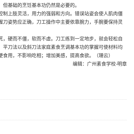
，但基础的烹饪基本功仍然是必要的。
控制上肢灵活，用力的强弱和方向。错误站姿会使人肌肉僵
握刀姿势应正确，刀工操作中主要依靠腕力，手腕要保持灵
死，硬而不僵，软而不虚。刀工练到一定地步，就会轻松自
，平刀法以及斜刀法家庭素食烹调基本功的掌握可使材料均
便食用，不影响吃相；增加美感，提高食欲。（珊云）
编辑：广州素食学校-明章