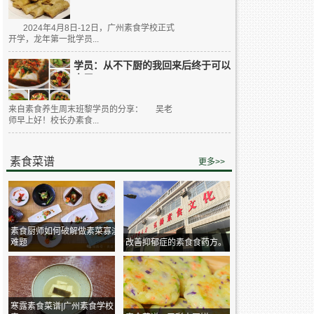
2024年4月8日-12日，广州素食学校正式
开学，龙年第一批学员...
学员：从不下厨的我回来后终于可以
大展...
来自素食养生周末班黎学员的分享： 吴老
师早上好！校长办素食...
素食菜谱
更多>>
素食厨师如何破解做素菜寡淡
难题
改善抑郁症的素食食药方。
寒露素食菜谱|广州素食学校