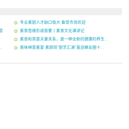
专业素厨人才缺口极大 备受市场欢迎
意
素食思维形成首要丨素食文化课讲记
素食和茶是夫妻关系，是一种全新的健康的养生...
.
美味禅意素宴 素厨班“厨艺汇演”喜迎蝉友圈十...