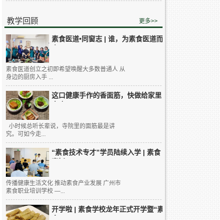
教学回顾
更多>>
素食医道•同窗志 | 谁，为素食医道而
来...
素食医道创立之初即希望唤醒大多数普通人 从
身边的厨房入手 ...
这口健康手作的香面筋，快做给家里
人吃...
小时候总听长辈说，寺院里的面筋最是讲
究。可如今走...
“素食技术专才”学员陆续入学 | 素食
烹饪...
传播健康生活文化 推动素食产业发展 广州市
素食职业培训学校 —...
开学啦 | 素食学校龙年正式开学暨“素
食...