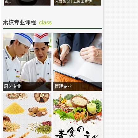
素...
素食菜谱 ‖ 五彩土豆饼
素校专业课程
class
厨艺专业
管理专业