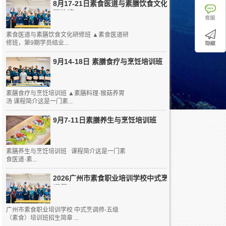
8月17-21日素食医道与素膳饮食文化
研修班
素食医道与素膳饮食文化研修班 ▲素食医道研
修班，第9期学员结业...
9月14-18日 素膳食疗与烹饪培训班
素膳食疗与烹饪培训班 ▲素膳料理·猴菇养胃
汤 课程简介这是一门素...
9月7-11日素膳养生与烹饪培训班
素膳养生与烹饪培训班 课程简介这是一门素
食医道·素...
2026广州市素食职业培训学校中式烹
调师...
广州市素食职业培训学校 中式烹调师-五级
（素食）培训班招生简章 ...