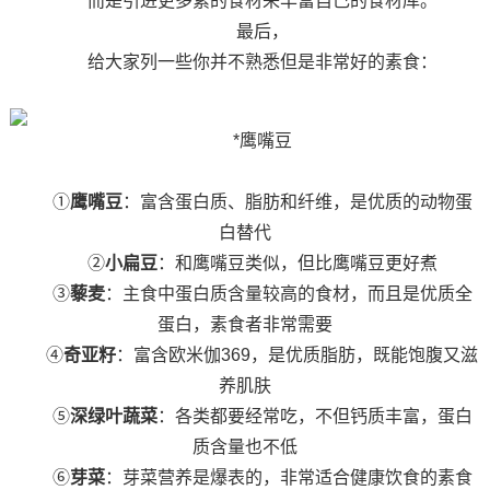
而是引进更多素的食材来丰富自己的食材库。
最后，
给大家列一些你并不熟悉但是非常好的素食：
*鹰嘴豆
①
鹰嘴豆
：富含蛋白质、脂肪和纤维，是优质的动物蛋
白替代
②
小扁豆
：和鹰嘴豆类似，但比鹰嘴豆更好煮
③
藜麦
：主食中蛋白质含量较高的食材，而且是优质全
蛋白，素食者非常需要
④
奇亚籽
：富含欧米伽369，是优质脂肪，既能饱腹又滋
养肌肤
⑤
深绿叶蔬菜
：各类都要经常吃，不但钙质丰富，蛋白
质含量也不低
⑥
芽菜
：芽菜营养是爆表的，非常适合健康饮食的素食