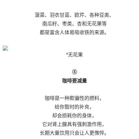
菠菜、羽衣甘蓝、欧芹、各种豆类、
南瓜籽、枣类、杏和无花果等
都是富含人体易吸收铁的来源。
*无花果
⑤
咖啡要减量
咖啡是一种欺骗性的燃料，
给你暂时的补充，
却会损耗你的身体，
它对肾上腺具有强刺激作用，
长期大量饮用只会让人更憔悴。