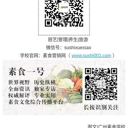
厨艺|管理|养生|旅游
微信号：sushixuexiao
学校官网：素食营销网（
www.sushi001.com
）
图文|广州素食学校