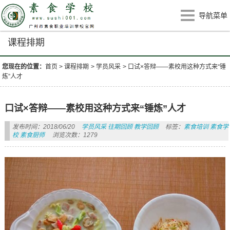
导航菜单
课程排期
您现在的位置：
首页
>
课程排期
>
学员风采
>
口试×答辩——素校用这种方式来“锤
炼”人才
口试×答辩——素校用这种方式来“锤炼”人才
发布时间：2018/06/20
学员风采
往期回顾
教学回顾
标签：
素食培训 素食学
校 素食厨师
浏览次数：1279