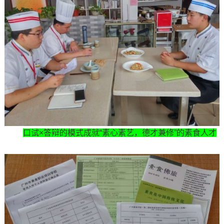
口试×答辩的模式成就“素心素艺，德才兼修”的素食人才