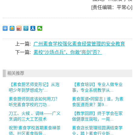
[责任编辑：平常心]
上一篇:
广州素食学校强化素食经营管理的安全教育
下一篇:
素校“沙场点兵”，你敢“亮剑”否？
相关推荐
【素食厨艺师变形记】从泡
【素食培训】专业人做专业
吧少年到梦想成为“...
事，专业系统教学从...
素食厨师到底该如何用刀？
素食医道•同窗志 | 谁，为素
听完素食学校的刀功...
食医道而来？第9...
刀工、火候 、调味——广义
【教学回顾】终于学会在家
烹调的三大工艺技术
做健康豆腐啦，一周...
祝贺!素食学校首期素食禅茶
素食店长管理班圆满结束学
师、社区素食指导...
业，踏上素食行业新...