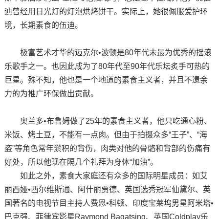
迪曾经用日光灯的灯泡烘烤饼干。实际上，她很佩服爱护环
境，长期素食的伍迪。
极富艺术才华的迈克尔•波顿是80年代末最为优秀的摇滚
乐歌手之一。也因此成为了80年代至90年代乐坛炙手可热的
巨星。殊不知，他也是一个地道的素食主义者，并且不遗余
力的为推广环保做出贡献。
奥兰多•布鲁姆做了25年的素食主义者，他只吃通心粉、
米饭、烤土豆，不能有一点肉。但由于拍摄众多“王子”、“海
盗”等角色常年淤积的背伤，肉类对他的骨骼和背部的伤痛有
好处，所以他现在隔几个礼拜为身体“加油”。
如此之外，素食大家庭还有众多的国际明星成员：如艾
丽西娅•西尔维斯通、阿什丽贾德、英国选秀冠军仙黛尔、英
国著名的电视节目主持人费恩•科顿、印度宝莱坞男星阿米塔•
巴克强、菲律宾影星Raymond Bagatsing、英国Coldplay乐