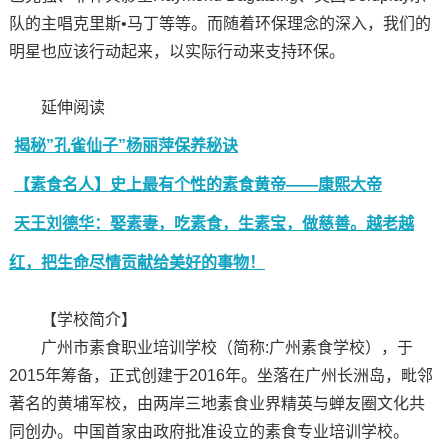
队的主唱克里斯•马丁等等。而随着环保理念的深入，我们的
明星也应该行动起来，以实际行动来支持环保。
延伸阅读
揭秘”孔雀仙子”杨丽萍保养秘诀
【素食名人】史上最有个性的素食黄帝——康熙大帝
天王刘德华：娶素妻，吃素食，生素宝，做慈善。越老越
红，把生命尽情贡献给美好的事物！
【学校简介】
广州市素食职业培训学校（简称:广州素食学校），于
2015年筹备，正式创建于2016年。坐落在广州长洲岛，毗邻
著名的黄埔军校，由两岸三地素食业界精英与蝉友圈文化共
同创办。中国首家由政府批准设立的素食专业培训学校。