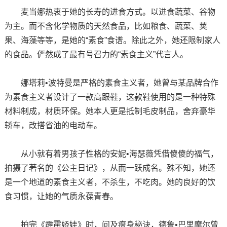
麦当娜热衷于她的长寿的进食方式。以进食蔬菜、谷物
为主。而不含化学物质的天然食品，比如粮食、蔬菜、荚
果、海藻等等，是她的“素食”食谱。除此之外，她还限制家人
的食品。俨然成了最有号召力的“素食主义”代言人。
娜塔莉•波特曼是严格的素食主义者，她曾与某品牌合作
为素食主义者设计了一款高跟鞋，这款鞋使用的是一种特殊
材料制成，材质环保。她本人更是抵制毛皮制品，舍弃豪华
轿车，改搭省油的电动车。
从小就有着男孩子性格的安妮•海瑟薇凭借傻傻的福气，
拍摄了著名的《公主日记》，从而一跃成名。殊不知，她还
是一个地道的素食主义者，不杀生，不吃肉。她的良好的饮
食习惯，让她的气质永葆青春。
拍完《霹雳娇娃》时，问及瘦身秘诀，德鲁•巴里摩尔曾