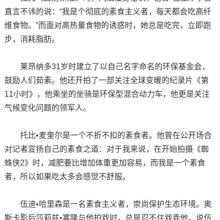
直言不讳的说：“我是个彻底的素食主义者，每天都会吃高纤
维食物。”而面对高热量食物的诱惑时，她总是吃完，立即跑
步，消耗脂肪。
莱昂纳多31岁时建立了以自己名字命名的环保基金会，
鼓励人们茹素。他还开拍了一部关注全球变暖的纪录片《第
11小时》，他乘坐的坐骑是环保型混合动力车，他更是关注
气候变化问题的领军人。
托比•麦奎尔是一个不折不扣的素食者。他曾在公开场合
对记者宣扬自己的素食之道：对于我来说，在开始拍摄《蜘
蛛侠2》时，减肥要比增加体重更加容易，而我是一个素食
者，所以如果吃太多会感觉不舒服。
伍迪•哈里森是一名素食主义者，崇尚保护生态环境。奥
斯卡影后莎莉兹•塞隆与他拍戏时，总是忍不住戏弄他，说伍