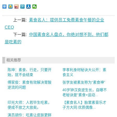
上一篇:
素食名人：提供员工免费素食午餐的企业
CEO
下一篇:
中国素食名人盘点，你绝对想不到，他们都
是吃素的
相关推荐
陈坤：素食、行走，只要开
李孝利身材秘诀大公开：素
始，就不会结束
食主义
傅家俊：素食有效解决胃酸
张学友被素友称为“素食神”
逆流的问题
40岁钟汉良逆生长，自曝不
老秘诀是“素食+运动...
印光大师：人若毕生吃素，
【素食名人】胎里素音乐才
便成不放之大放矣。
子方大同:优质偶像...
演员胡伶：吃素让皮肤更鲜