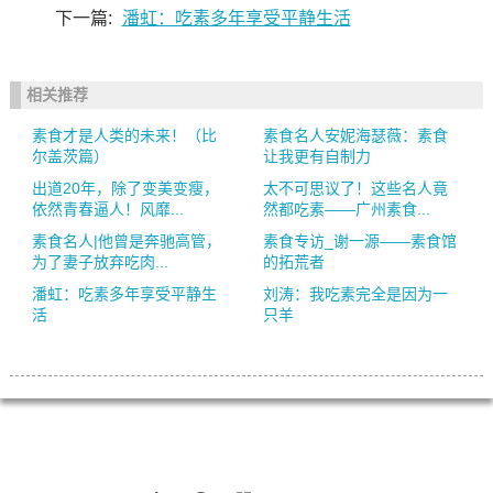
下一篇:
潘虹：吃素多年享受平静生活
相关推荐
素食才是人类的未来！（比
素食名人安妮海瑟薇：素食
尔盖茨篇）
让我更有自制力
出道20年，除了变美变瘦，
太不可思议了！这些名人竟
依然青春逼人！风靡...
然都吃素——广州素食...
素食名人|他曾是奔驰高管，
素食专访_谢一源——素食馆
为了妻子放弃吃肉...
的拓荒者
潘虹：吃素多年享受平静生
刘涛：我吃素完全是因为一
活
只羊