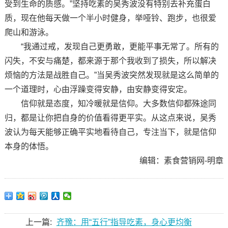
受到生命的质感。”坚持吃素的吴秀波没有特别去补充蛋白
质，现在他每天做一个半小时健身，举哑铃、跑步，也很爱
爬山和游泳。
“我通过戒，发现自己更勇敢，更能平事无常了。所有的
闪失，不安与痛楚，都来源于那个我收到了损失，所以解决
烦恼的方法是战胜自己。”当吴秀波突然发现就是这么简单的
一个道理时，心由浮躁变得安静，由安静变得安定。
信仰就是态度，知冷暖就是信仰。大多数信仰都殊途同
归，都是让你把自身的价值看得更平实。从这点来说，吴秀
波认为每天能够正确平实地看待自己，专注当下，就是信仰
本身的体悟。
编辑：素食营销网-明章
上一篇:
齐豫：用“五行”指导吃素，身心更均衡