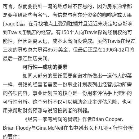
可言。然而要挑到一流的地点是不容易的，因为房东通常都
是要租给那些有名气、有信誉与有充分资金的咖啡店或贝果
(bagel)店。在寻找地点上受到耽搁并且迟迟未决定地点影响
到Travis连锁店的经营。有150个人向Travis探询经销权的可
能性，但因距离太远，成本太高而没谈成。虽然Travis在经过
三次的募款总共募得85万美金，但最后还是在1996年12月將
最后一家连锁店关闭。
可行性—成功的要素
如同大部分的烹饪需要食谱才能做出一道伟大的菜
一样，餐馆的经营者需要一份事业计划表列出经营成功所需
的各项内容。事业计划表的核心是一份用来评估手上资料的
可行性分析。这个分析不仅可以帮助企业主评估风险，也可
用来帮助财务预测与说服投资者的利器。
《经营一家有利润的餐馆》作者Brian Cooper、
Brian Floody与Gina McNeil在书中列出以下几项可行性分析
的要件：