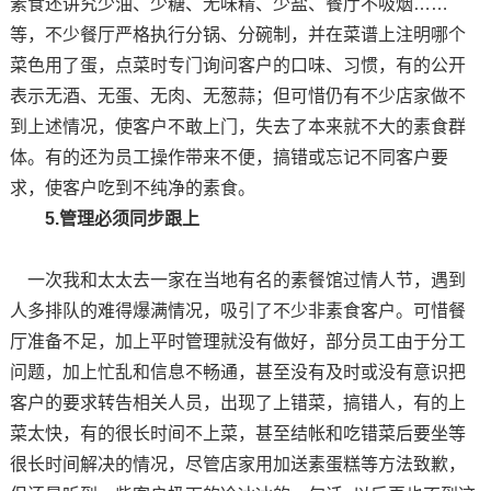
素食还讲究少油、少糖、无味精、少盐、餐厅不吸烟……
等，不少餐厅严格执行分锅、分碗制，并在菜谱上注明哪个
菜色用了蛋，点菜时专门询问客户的口味、习惯，有的公开
表示无酒、无蛋、无肉、无葱蒜；但可惜仍有不少店家做不
到上述情况，使客户不敢上门，失去了本来就不大的素食群
体。有的还为员工操作带来不便，搞错或忘记不同客户要
求，使客户吃到不纯净的素食。
5.管理必须同步跟上
一次我和太太去一家在当地有名的素餐馆过情人节，遇到
人多排队的难得爆满情况，吸引了不少非素食客户。可惜餐
厅准备不足，加上平时管理就没有做好，部分员工由于分工
问题，加上忙乱和信息不畅通，甚至没有及时或没有意识把
客户的要求转告相关人员，出现了上错菜，搞错人，有的上
菜太快，有的很长时间不上菜，甚至结帐和吃错菜后要坐等
很长时间解决的情况，尽管店家用加送素蛋糕等方法致歉，