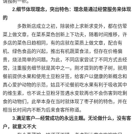
谓独树一帜。
2.细节体现理念，突出特色：理念是通过经营服务来体现
的
多数新店成立之初，除装修上求新求变外，都在仿荤
菜上做文章，在菜系菜色创新上下功夫，随着时间推移，许
多店的菜色日趋相同，有的店就在菜质上做文章，配合有
机、绿色食品的兴起，推出有机蔬菜食法，但存在价格偏
贵，烧法简单的问题。为此，不同店家尝试了不同方式去经
营，注重服务细节就是其中之一。刚才提到的枣子树，就用
餐前提供水果和使用土豆粉牙签，给客户以健康的新概念和
真心爱护动物的示范，姑且不论餐前吃水果有利于吸收其中
的维生素，也不说土豆粉牙签遇水变软再也不会伤害到吃剩
食的动物们，此举本身在当时就体现了枣子树的特色，并在
相当长时间内不断为后来食客所称道。
3.满足客户—经营成功的永远主题。无论做什么，没有客
户，就意义不大