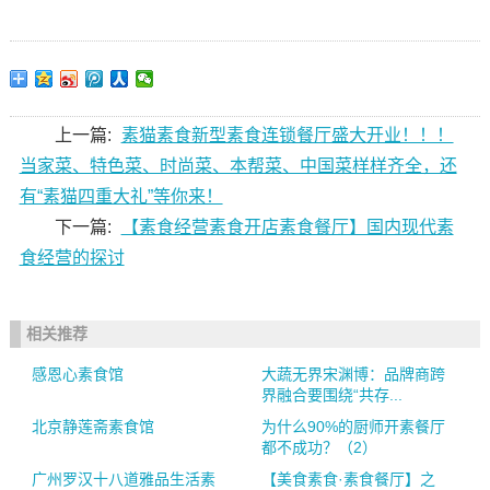
上一篇:
素猫素食新型素食连锁餐厅盛大开业！！！
当家菜、特色菜、时尚菜、本帮菜、中国菜样样齐全，还
有“素猫四重大礼”等你来！
下一篇:
【素食经营素食开店素食餐厅】国内现代素
食经营的探讨
相关推荐
感恩心素食馆
大蔬无界宋渊博：品牌商跨
界融合要围绕“共存...
北京静莲斋素食馆
为什么90%的厨师开素餐厅
都不成功？（2）
广州罗汉十八道雅品生活素
【美食素食·素食餐厅】之