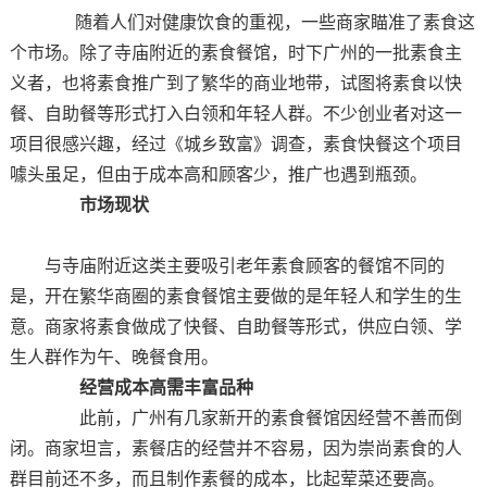
随着人们对健康饮食的重视，一些商家瞄准了素食这
个市场。除了寺庙附近的素食餐馆，时下广州的一批素食主
义者，也将素食推广到了繁华的商业地带，试图将素食以快
餐、自助餐等形式打入白领和年轻人群。不少创业者对这一
项目很感兴趣，经过《城乡致富》调查，素食快餐这个项目
噱头虽足，但由于成本高和顾客少，推广也遇到瓶颈。
市场现状
与寺庙附近这类主要吸引老年素食顾客的餐馆不同的
是，开在繁华商圈的素食餐馆主要做的是年轻人和学生的生
意。商家将素食做成了快餐、自助餐等形式，供应白领、学
生人群作为午、晚餐食用。
经营成本高需丰富品种
此前，广州有几家新开的素食餐馆因经营不善而倒
闭。商家坦言，素餐店的经营并不容易，因为崇尚素食的人
群目前还不多，而且制作素餐的成本，比起荤菜还要高。