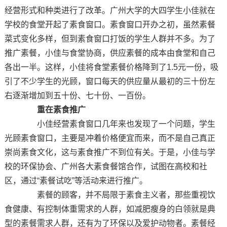
经营形式和种类进行了改革。广州大学的大四学生小佳就在
学校的食堂开起了素食窗口。素食窗口开办之初，虽然素餐
菜式变化多样，但到素食窗口打饭的学生人群并不多。为了
推广素餐，小佳与食堂协商，供应素餐的成本由食堂和自己
各出一半。这样，小佳将食堂素餐价格降到了1.5元一份，吸
引了不少学生的光顾，窗口每天的供应量从最初的三十份左
右逐渐增加到五十份、七十份、一百份。
重在素食推广
小佳经营素食窗口几年来也发现了一个问题，学生
光顾素食窗口，主要是冲着价格便宜而来，而不是自己真正
崇尚素食文化，这与素食推广不到位有关。于是，小佳与学
校的环保协会、广州各大素食餐馆合作，试图在高校和社
区，通过“素餐试吃”等活动来进行推广。
素餐的顾客，并不局限于素食主义者，那些重视饮
食健康、有控制体重需求的人群，如减肥瘦身的白领就是典
型的素餐需求人群，还有为了环保以及爱护动物者。素餐经