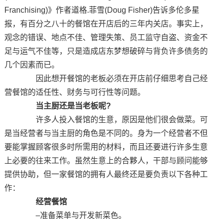
Franchising)》作者道格.菲雪(Doug Fisher)告诉多伦多星
报，有百分之八十的餐馆在开店后的三年内关店。事实上，
观念的错误、地点不佳、管理失策、员工监守自盗、资金不
足与运气不佳等，只是造成店东梦想破碎与背负许多债务的
几个因素而已。
因此想开餐馆的老板必须在开店前仔细思考自己经
营餐馆的适任性、财务与可行性等问题。
当主厨还是当老板呢?
许多人投入餐馆的生意，原因是他们很会做菜。可
是当经营者与当主厨的角色是不同的。身为一个经营者不但
要能掌握顾客很多时所需用的材料，而且还要进行许多生意
上必要的往来工作。虽然生意上的合夥人，干部与顾问能够
提供协助，但一家餐馆的拥有人最终还是要负责以下各种工
作：
经营餐馆
–准备菜单与开发新菜色。