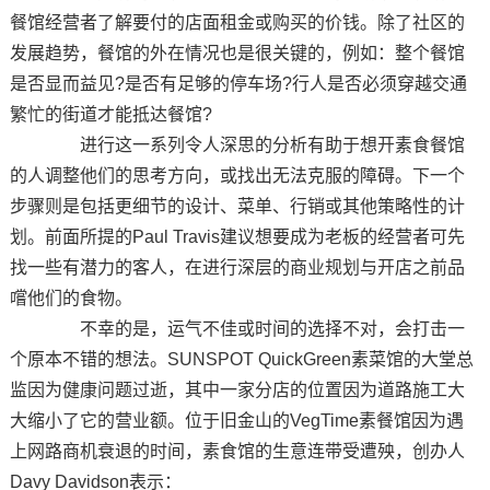
餐馆经营者了解要付的店面租金或购买的价钱。除了社区的
发展趋势，餐馆的外在情况也是很关键的，例如：整个餐馆
是否显而益见?是否有足够的停车场?行人是否必须穿越交通
繁忙的街道才能抵达餐馆?
进行这一系列令人深思的分析有助于想开素食餐馆
的人调整他们的思考方向，或找出无法克服的障碍。下一个
步骤则是包括更细节的设计、菜单、行销或其他策略性的计
划。前面所提的Paul Travis建议想要成为老板的经营者可先
找一些有潜力的客人，在进行深层的商业规划与开店之前品
嚐他们的食物。
不幸的是，运气不佳或时间的选择不对，会打击一
个原本不错的想法。SUNSPOT QuickGreen素菜馆的大堂总
监因为健康问题过逝，其中一家分店的位置因为道路施工大
大缩小了它的营业额。位于旧金山的VegTime素餐馆因为遇
上网路商机衰退的时间，素食馆的生意连带受遭殃，创办人
Davy Davidson表示：