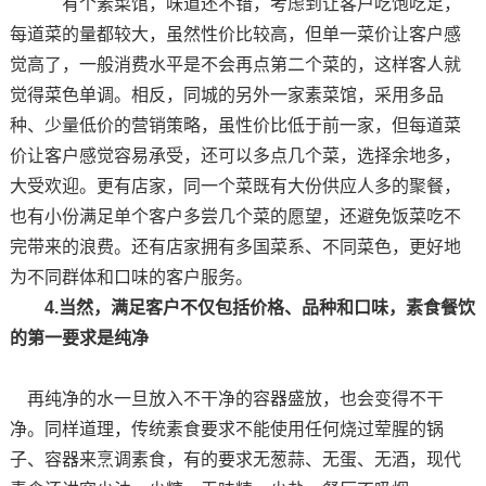
有个素菜馆，味道还不错，考虑到让客户吃饱吃足，
每道菜的量都较大，虽然性价比较高，但单一菜价让客户感
觉高了，一般消费水平是不会再点第二个菜的，这样客人就
觉得菜色单调。相反，同城的另外一家素菜馆，采用多品
种、少量低价的营销策略，虽性价比低于前一家，但每道菜
价让客户感觉容易承受，还可以多点几个菜，选择余地多，
大受欢迎。更有店家，同一个菜既有大份供应人多的聚餐，
也有小份满足单个客户多尝几个菜的愿望，还避免饭菜吃不
完带来的浪费。还有店家拥有多国菜系、不同菜色，更好地
为不同群体和口味的客户服务。
4.当然，满足客户不仅包括价格、品种和口味，素食餐饮
的第一要求是纯净
再纯净的水一旦放入不干净的容器盛放，也会变得不干
净。同样道理，传统素食要求不能使用任何烧过荤腥的锅
子、容器来烹调素食，有的要求无葱蒜、无蛋、无酒，现代