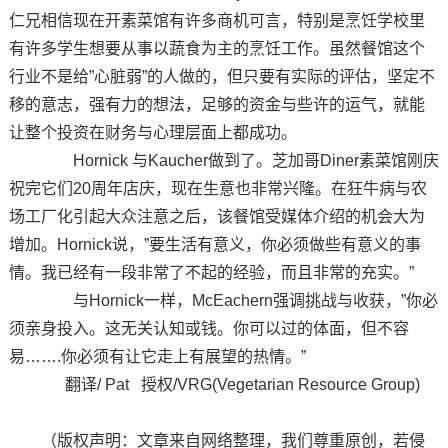
仁兄相信现在开素菜馆有许多商机可言，特别是烹饪学校里
有许多学生想要从事以蔬食为主的烹饪工作。虽然餐馆这个
行业不是给”心脏弱”的人做的，但只要有实际的评估，坚定不
移的意志，强有力的想法，足够的资金与些许的运气，就能
让整个投资在财务与心理层面上都成功。
Hornick 与Kaucher做到了。芝加哥Diner素菜馆刚庆
祝完它们20周年店庆，现在生意也非常兴隆。在狂牛病与农
场工厂化引起大众注意之后，该餐馆受媒体介绍的机会大为
增加。Hornick说，”要生活有意义，你必须做些有意义的事
情。我已经有一段非常了不起的经验，而且非常的充实。”
与Hornick一样，McEachern强调挑战与收获，”你必
须亲身投入。这无关认知或钱。你可以过的体面，但不容
易…….你必须有让它走上有展望的热情。”
翻译/ Pat 授权/VRG(Vegetarian Resource Group)
（版权声明：文章来自网络整理，我们尊重原创，若侵