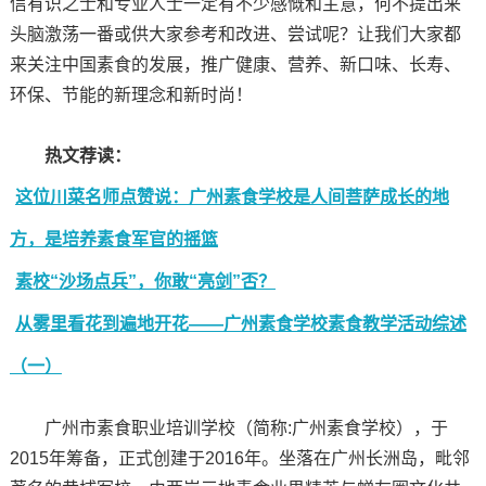
信有识之士和专业人士一定有不少感慨和主意，何不提出来
头脑激荡一番或供大家参考和改进、尝试呢？让我们大家都
来关注中国素食的发展，推广健康、营养、新口味、长寿、
环保、节能的新理念和新时尚！
热文荐读：
这位川菜名师点赞说：广州素食学校是人间菩萨成长的地
方，是培养素食军官的摇篮
素校“沙场点兵”，你敢“亮剑”否？
从雾里看花到遍地开花——广州素食学校素食教学活动综述
（一）
广州市素食职业培训学校（简称:广州素食学校），于
2015年筹备，正式创建于2016年。坐落在广州长洲岛，毗邻