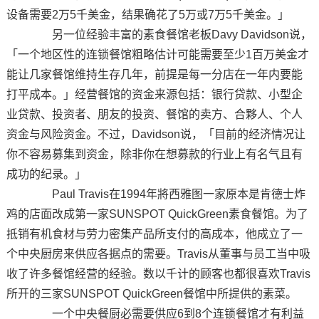
设备需要2万5千美金，结果确花了5万或7万5千美金。」
另一位经验丰富的素食餐馆老板Davy Davidson说，
「一个地区性的连锁餐馆粗略估计可能需要至少1百万美金才
能让几家餐馆维持生存几年，前提是每一分店在一年内要能
打平成本。」经营餐馆的资金来源包括：银行贷款、小型企
业贷款、投资者、朋友的投资、餐馆的卖方、合夥人、个人
资金与风险资金。不过，Davidson说，「目前的经济情况让
你不容易募集到资金，除非你在想募款的行业上有名气且有
成功的纪录。」
Paul Travis在1994年將西雅图一家原本是肯德士炸
鸡的店面改成第一家SUNSPOT QuickGreen素食餐馆。为了
抵销有机食材与劳力密集产品所支付的高成本，他成立了一
个中央厨房来供应各据点的需要。Travis从董事与员工当中吸
收了许多餐馆经营的经验。数以千计的顾客也都很喜欢Travis
所开的三家SUNSPOT QuickGreen餐馆中所提供的素菜。
一个中央餐厨必需要供应6到8个连锁餐馆才有利益