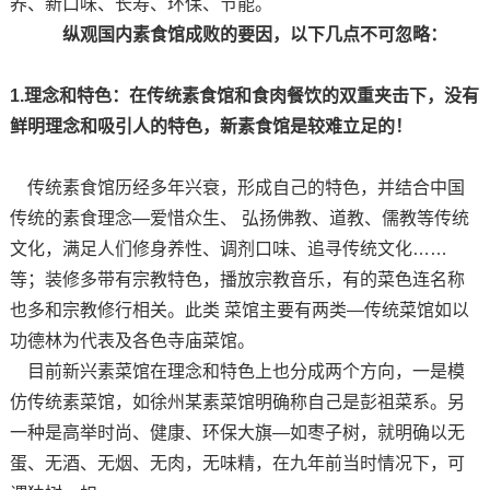
养、新口味、长寿、环保、节能。
纵观国内素食馆成败的要因，以下几点不可忽略：
1.理念和特色：在传统素食馆和食肉餐饮的双重夹击下，没有
鲜明理念和吸引人的特色，新素食馆是较难立足的！
传统素食馆历经多年兴衰，形成自己的特色，并结合中国
传统的素食理念—爱惜众生、 弘扬佛教、道教、儒教等传统
文化，满足人们修身养性、调剂口味、追寻传统文化……
等；装修多带有宗教特色，播放宗教音乐，有的菜色连名称
也多和宗教修行相关。此类 菜馆主要有两类—传统菜馆如以
功德林为代表及各色寺庙菜馆。
目前新兴素菜馆在理念和特色上也分成两个方向，一是模
仿传统素菜馆，如徐州某素菜馆明确称自己是彭祖菜系。另
一种是高举时尚、健康、环保大旗—如枣子树，就明确以无
蛋、无酒、无烟、无肉，无味精，在九年前当时情况下，可