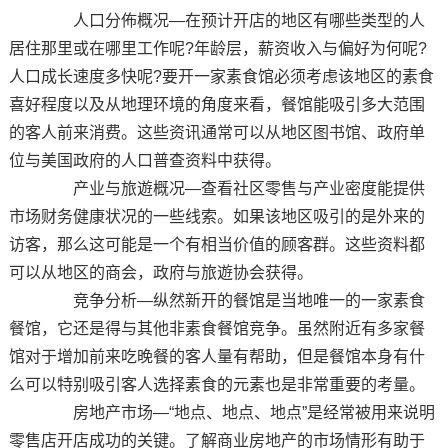
人口分佈概况—在预计开店的地区有哪些类型的人
居住那里或在哪里工作呢?年龄层，薪资收入与偏好为何呢?
人口成长速度多快呢?要开一家素食馆必须考虑该地区的素食
喜好程度以及从地理环境的角度来看，餐馆能吸引多大范围
的客人前来消费。这些资讯通常可以从地区图书馆、政府单
位与美国政府的人口普查资料中获得。
产业与旅遊概况—查看社区零售与产业密度能提供
市场财务健康状况的一些线索。如果该地区吸引的是外来的
访客，那么这可能是一个有相当价值的顾客群。这些资料都
可以从地区的商会，政府与旅遊协会获得。
竞争分析—纵然新开的餐馆是当地唯一的一家素食
餐馆，它还是得与其他非素食餐馆竞争。虽然附近有多家餐
馆对于增加前来吃晚餐的客人量有帮助，但是餐馆本身有什
么可以特别吸引客人选择素食的元素也是非常重要的考量。
房地产市场—“地点、地点、地点”是经常被用来说明
零售店开店成功的关键。了解商业房地产的市场情形有助于