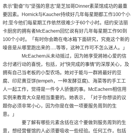
表示”勤奋”与”坚强的意志”是芝加哥Dinner素菜馆成功的最重
要因素。Hornick与Kaucher持续好几年每星期都工作100个小
时;至今他们每星期工作依然很难少于60个小时。纽约安洁丽
卡厨房的拥有者McEachern回忆说有好几年每星期工作90到
100个小时。「有时你会跪在电冰箱下面研究，究竟这个新的
噪音是从哪里跑出来的….等等，这种工作可不怎么迷人。」
McEachern从未动摇过，因为她享受將她心爱的信
念付诸行动的喜悦，包括，对”快完成的事情”的深厚关心，及
拥有自己当老板的小型农场。她对于能与一群將最好的豆
腐、印尼黄豆饼(tempeh，一种发酵豆腐)、海菜等的手工工
人一起工作，觉得是一件令人骄傲的事。McEachern相信用
实例来教育大众是相当重要的。她表示，「对于你想谈的议
题你必须非常小心，因为你是在做一项要服务周到的生
意。」
要了解有哪些元素含括在这个要做到服务周到的生
意，想经营餐馆的人必须要吸收一些经验。任何工作，包括