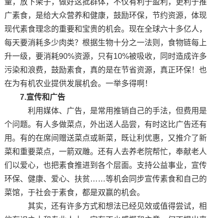
量，放下架子，做好这批群体，不仅有利于盈利，更利于推
广素食，是给大众营养和健康，鼓励环保，节约资源，体现
现代素食理念的重要和宝贵的机会。现在全球六十多亿人，
每天要消耗多少肉类？根据生物十分之一法则，食物链每上
升一级，要消耗90%资源，只有10%被吸收，同时造成许多
污染和浪费，鼓励素食，真的是在节省资源，真正环保！也
在为有机农业提供发展机会。一举多得啊！
7.宣传和广告
利用媒体、广告，是常用推销自己的手法，但费用是
个问题。有人多做菜点，外出送人品尝，有时这比广告还有
用。有的在席间赠送菜点或新菜，既让利优惠，又推介了新
菜和重要菜点，一箭双雕。还有人去养老院帮忙，奉献老人
们以爱心，也把素食推进到各个层面。支持公益事业，宣传
环保、健康、爱心、扶贫……等机会同步宣传素食和自己的
菜馆，于社会于素食，都是双赢的机会。
其实，还有许多方式和想法已经见效或值得尝试，相