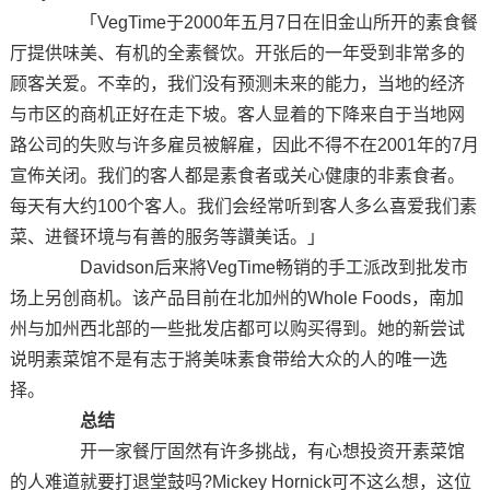
「VegTime于2000年五月7日在旧金山所开的素食餐
厅提供味美、有机的全素餐饮。开张后的一年受到非常多的
顾客关爱。不幸的，我们没有预测未来的能力，当地的经济
与市区的商机正好在走下坡。客人显着的下降来自于当地网
路公司的失败与许多雇员被解雇，因此不得不在2001年的7月
宣佈关闭。我们的客人都是素食者或关心健康的非素食者。
每天有大约100个客人。我们会经常听到客人多么喜爱我们素
菜、进餐环境与有善的服务等讚美话。」
Davidson后来將VegTime畅销的手工派改到批发市
场上另创商机。该产品目前在北加州的Whole Foods，南加
州与加州西北部的一些批发店都可以购买得到。她的新尝试
说明素菜馆不是有志于將美味素食带给大众的人的唯一选
择。
总结
开一家餐厅固然有许多挑战，有心想投资开素菜馆
的人难道就要打退堂鼓吗?Mickey Hornick可不这么想，这位