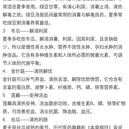
常适合夏季食用。绿豆甘寒，有清心利尿、消暑止渴、清热
解毒之效。绿豆汤是民间最常用的消暑与解毒良药，夏季常
吃绿豆粥消暑养胃最佳。
3 冬瓜——解渴利尿
夏季多吃些冬瓜，解渴消暑、利尿。因其利尿，且含钠极
少，所以是慢性肾炎水肿、营养不良性水肿、孕妇水肿的消
肿佳品。它含有多种维生素和人体所必需的微量元素，可调
节人体的代谢平衡。
4 金针菇——清热解忧
金针菇可以补气养血、清热去湿、解除忧愁愤怒，它也含有
丰富的蛋白质、胡萝卜素、纤维质、钙、磷、铁等营养素。
5 莲藕——安神凉血
莲藕具清热安神、凉血散瘀功效，含维生素B、磷、铁等矿物
质，可改善贫血、消炎抗菌、降血脂、血压。
6 丝瓜——清热利肠
夏天是丝瓜成熟的季节，历代医药典籍和《本草纲目》皆说