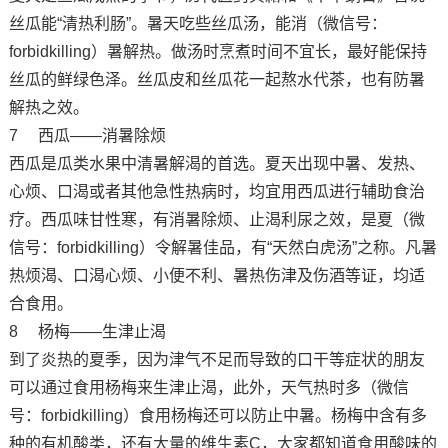
丝瓜能“清热利肠”。暑天吃些丝瓜汤，能消（微信号：
forbidkilling）暑解热。做汤时烹煮时间不宜长，最好能保持
丝瓜的鲜绿色泽。丝瓜皮和丝瓜花一起熬水代茶，也有防暑
解热之效。
7 西瓜——消暑除烦
西瓜是瓜类水果中清暑解渴的首选。夏天出现中暑、发热、
心烦、口渴或者其他急性热病时，均宜用西瓜进行辅助食治
疗。西瓜味甘性寒，有消暑除烦、止渴利尿之效，是夏（微
信号：forbidkilling）令解暑佳品，有“天然白虎汤”之称。凡暑
热烦渴、口渴心烦、小便不利、暑热伤津及伤酒等证，均适
合食用。
8 杨梅——生津止渴
到了炎热的夏季，因为津气不足而导致的口干等症状的朋友
可以通过食用杨梅来生津止渴，此外，天气热时多（微信
号：forbidkilling）食用杨梅还可以防止中暑。杨梅中含有多
种的有机酸类，还有大量的维生素C，大家都知道食用酸味的