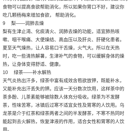
食物可以提高食欲帮助消化，所以如果你胃口不好，建议你
吃几颗杨梅来增加食欲， 帮助消化。
9 梨——润肺去燥
梨有生津止渴、化痰清火、润肺去燥的功能，适宜肺热咳
嗽、咽干喉痛、大便燥结、高血压以及肝炎、肝硬化患者。
夏至天气燥热，让人容易口干舌燥，火气大。所以在天热
时，吃一些清热解暑，生津补气的食物，可以缓解身体的燥
热，让身体变得舒适、健康。
10 绿茶——补水解热
天气炎热出汗多，绿茶中富有成效含苞欲放钾，既能补水，
又能补充出汗丢失的钾。应该一天分数次饮用，这样茶中的
茶多酚、儿茶素能够被除数人体充分吸收。绿茶为不发酵
茶，性味苦寒，冰镇后过寒不适宜女性及胃寒的人饮用。乌
龙茶是介于红茶和绿茶两者之间的半发酵茶，不寒不热同时
能起到去火解热，恢复津液的作用，适合女性和胃寒的人饮
用。