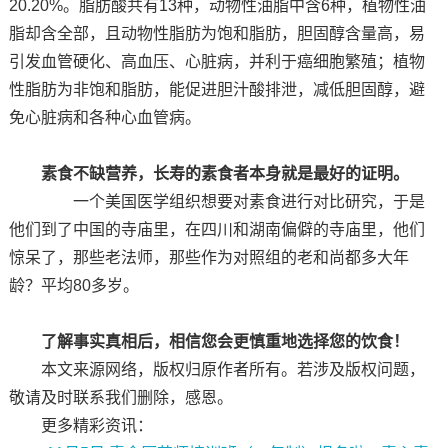
20.20%。脂肪酸共有13种，动物性油脂中含6种，植物性油
脂却含全部，且动物性脂肪为饱和脂肪，胆固醇含量高，易
引发血管硬化、高血压、心脏病，并利于癌细胞繁殖；植物
性脂肪为非饱和脂肪，能促进胆汁酸排泄，减低胆固醇，避
免心脏病和各种心血管病。
素食不缺营养，长寿的素食者本身就是最好的证明。
一个美国医学组织想要对素食进行对比研究，于是
他们到了中国的寺庙里，在四川和湖南偏僻的寺庙里，他们
惊呆了，那些老法师，那些作为对照组的老和尚都多大年
龄？平均80多岁。
了解事实真相后，相信您会更慎重地选择您的饮食！
本文来源网络，版权归原作者所有。若涉及版权问题，
敬请及时联系我们删除，感恩。
更多精彩资讯：