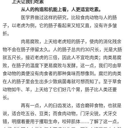
上天让我们吃素
从人的构造和机能上看，人更适宜吃素。
医学界做过这样的研究，比较食肉动物与人的肠
子，以老虎为例，它的肠子看起来又短又直，没有许多皱
折。
肉易腐败，上天给老虎短的肠子，使肉的消化残余
物不会在肠子停留太久。人的肠子总共约30尺长，光是大肠
就五尺长，接近老虎的三倍，因此人不宜吃肉类；肉类易腐
败，在肠子的温度下更易腐败与发酵，这一点，我们可由草
食动物的粪便没有肉食者的那种臭味而想像到。腐烂的肉类
在人的肠子里会生出多少致病菌毒就可想而知了。至于草食
动物如牛、羊，上天给了它们好几个胃，肠子比人类还要
长。
再有一点，人的臼齿发达，适合磨碎食物，也就是
说，适合吃五谷、豆类；而食肉动物，门牙尖锐，犬牙交
错，明摆着要用于攫取生命，咬碎肌体……了解了这一点，