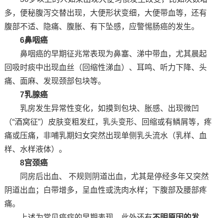
多，便秘腹泻交替出现，大便形状变细，大便带血等，还有
腹部不适、隐痛、腹胀、有下坠感，应警惕肠癌的发生。
6鼻咽癌
鼻咽癌的早期征兆常表现为鼻塞、涕中带血，尤其晨起
回吸时痰中出现血丝（回缩性涕血）、耳鸣、听力下降、头
痛、面麻、发现颈部包块等。
7乳腺癌
乳房发生异常性变化，如摸到包块、胀感、出现微凹
（“酒窝征”）皮肤变粗发红，乳头变形、回缩或有鳞屑等，疼
痛或压痛，非哺乳期妇女突然出现单侧乳头流水（乳样、血
样、水样液体）。
8宫颈癌
同房后出血、 不规则阴道出血，尤其是停经多年又突然
阴道出血；白带增多，呈血性或洗肉水样；下腹部及腰部疼
痛。
上述为常见癌症的早期表现，此外还有
不明原因的发