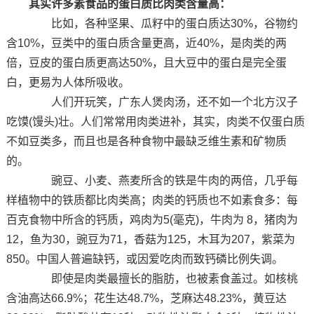
其实许多素食品的蛋白质比肉类含量高：
比如，各种坚果、瓜籽中的蛋白质达30%，谷物约
含10%，豆类中的蛋白质含量更高，近40%，是肉类的两
倍，豆皮的蛋白质更高达50%，且大豆中的蛋白是完全蛋
白，更易为人体所吸收。
人们开玩笑，广东人煲肉汤，还不如一个北方汉子
吃馍(馒头)壮。人们常常用肉类进补，其实，肉类不仅蛋白质
不如豆类多，而且也是各种食物中最缺乏维生素和矿物质
的。
豌豆、小麦、燕麦所含的铁是牛肉的两倍，几乎每
样植物中的铁质都比肉类高；肉类的钙质也不如素食多：每
百克食物中所含的钙质，鸡肉为5(毫克)，牛肉为 8，猪肉为
12，鱼为30，豌豆为71，香菇为125，木耳为207，紫菜为
850。中国人普遍缺钙，或因爱吃肉而致钙磷比例失调。
即使是肉类最擅长的脂肪，也被素食盖过。如核桃
含油高达66.9%；花生达48.7%，芝麻达48.23%，黄豆达