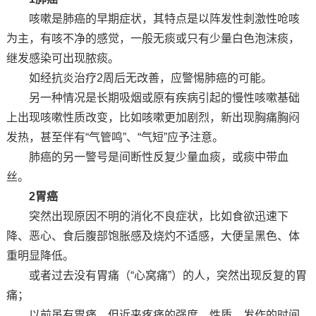
咳嗽是肺癌的早期症状，其特点是以阵发性刺激性呛咳
为主，有咳不净的感觉，一般无痰或只有少量白色泡沫痰，
继发感染可出现脓痰。
如经抗炎治疗2周后无改善，应警惕肺癌的可能。
另一种情况是长期吸烟或原有疾病引起的慢性咳嗽基础
上出现咳嗽性质改变，比如咳嗽更加剧烈，新出现胸痛胸闷
发热，甚至伴有“气管鸣”、“气短”应予注意。
肺癌的另一警号是间断性反复少量血痰，或痰中带血
丝。
2胃癌
突然出现原因不明的消化不良症状，比如食欲迅速下
降、恶心、食后腹部饱胀感及烧灼不适感，大便呈黑色、体
重明显降低。
或者过去没有胃痛（“心窝痛”）的人，突然出现反复的胃
痛；
以前虽有胃痛，但近来疼痛的强度、性质、发作的时间