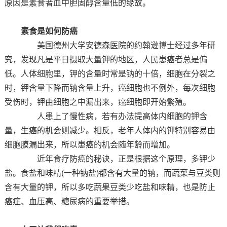
原因是素食者血中胆固醇含量低的缘故。
素食是如何防癌
美国德州大学安德森医院的约翰逊博士经过多年研
究，发现凡是平日摄取大量钾的地区，人民患癌者总是偏
低。人体细胞里，钾的含量时常是钠的十倍，细胞在分裂之
时，钾含量下降而钠含量上升，癌细胞也不例外，每次细胞
受伤时，钾由细胞之中漏出来，癌细胞即开始繁殖。
人患上了慢性病，若有办法提高体内细胞的钾含
量，生癌的机会则减少。相反，老年人体内的钾特别容易由
细胞膜漏出来，所以患癌的机会随年龄而增加。
近年食疗防癌的秘诀，正是根据这个原理，多钾少
盐。食盐和味精(一种钠盐)都含有大量的钠，而蔬菜与豆类则
含有大量的钾，所以多吃蔬果豆类少吃盐和味精，也是防止
癌症、血压高、糖尿病的重要举措。