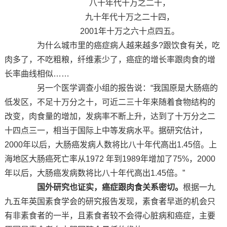
八十年代十万之二十，
九十年代十万之二十四，
2001年十万之六十点四五。
为什么城市里的癌症病人越来越多?跟饮食有关，吃
肉多了，不吃粗粮，纤维素少了，癌症的增长率跟肉食的增
长率曲线相似……
另一个医学调查小组的报告说：“我国原是大肠癌的
低发区，不足十万分之十，可近二三十年来随着食物结构的
改变，肉食量的增加，发病率不断上升，达到了十万分之二
十四点三一，相当于国际上中等发病水平。据研究估计，
2000年以后，大肠癌发病人数将比八十年代高出1.45倍。上
海地区大肠癌死亡率从1972 年到1989年增加了75%，2000
年以后，大肠癌发病数将比八十年代高出1.45倍。”
国外研究也证实，癌症跟肉食关系密切
。
根据一九
九五年英国素食学会的研究报告发现，素食者早逝的机会只
有非素食者的一半，且素食者较不会得心脏病和癌症，主要