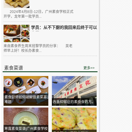
2024年4月8日-12日，广州素食学校正式
开学，龙年第一批学员...
学员：从不下厨的我回来后终于可以
大展...
来自素食养生周末班黎学员的分享： 吴老
师早上好！校长办素食...
素食菜谱
更多>>
素食厨师如何破解做素菜寡淡
难题
改善抑郁症的素食食药方。
寒露素食菜谱|广州素食学校