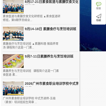
8月17-21日素食医道与素膳饮食文化
研修班
素食医道与素膳饮食文化研修班 ▲素食医道研
修班，第9期学员结业...
9月14-18日 素膳食疗与烹饪培训班
素膳食疗与烹饪培训班 ▲素膳料理·猴菇养胃
汤 课程简介这是一门素...
9月7-11日素膳养生与烹饪培训班
素膳养生与烹饪培训班 课程简介这是一门素
食医道·素...
2026广州市素食职业培训学校中式烹
调师...
广州市素食职业培训学校 中式烹调师-五级
（素食）培训班招生简章 ...