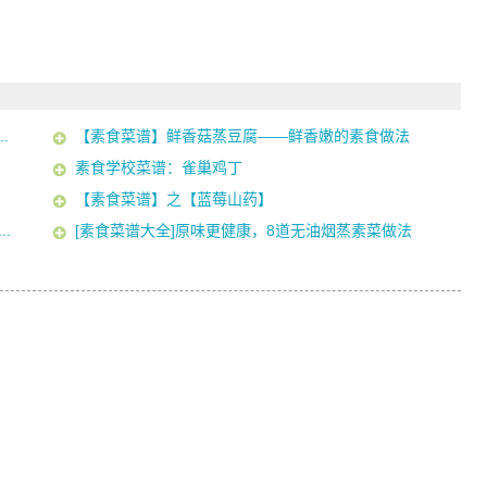
.
【素食菜谱】鲜香菇蒸豆腐——鲜香嫩的素食做法
素食学校菜谱：雀巢鸡丁
【素食菜谱】之【蓝莓山药】
.
[素食菜谱大全]原味更健康，8道无油烟蒸素菜做法