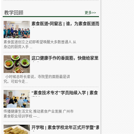
教学回顾
更多>>
素食医道•同窗志 | 谁，为素食医道而
来...
素食医道创立之初即希望唤醒大多数普通人 从
身边的厨房入手 ...
这口健康手作的香面筋，快做给家里
人吃...
小时候总听长辈说，寺院里的面筋最是讲
究。可如今走...
“素食技术专才”学员陆续入学 | 素食
烹饪...
传播健康生活文化 推动素食产业发展 广州市
素食职业培训学校 —...
开学啦 | 素食学校龙年正式开学暨“素
食...