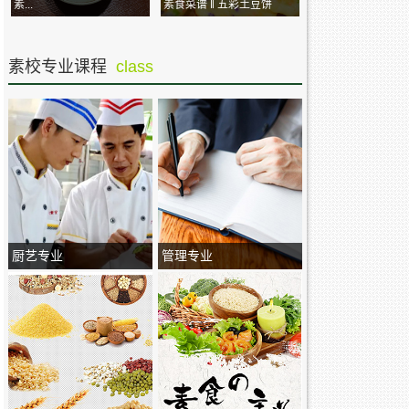
素...
素食菜谱 ‖ 五彩土豆饼
素校专业课程
class
厨艺专业
管理专业