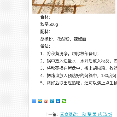
食材：
秋葵500g
配料：
胡椒粉、孜然粉、辣椒面
做法：
1、将秋葵洗净，切除根部备用；
2、锅中放入适量水，水开后放入秋葵，煮
3、将秋葵摆在烤盘中，撒上胡椒粉、孜
4、把烤盘放入预热好的烤箱中，180度烤
5、烤好后取出趁热吃，还可以浇上点生
上一篇:
素食菜谱： 秋 葵 菌 菇 汤 饭