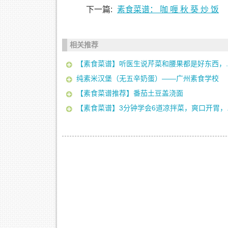
下一篇:
素食菜谱： 咖 喱 秋 葵 炒 饭
相关推荐
【素食菜谱】听医生说芹菜和腰果都是好东西，..
纯素米汉堡（无五辛奶蛋）——广州素食学校
【素食菜谱推荐】番茄土豆盖浇面
【素食菜谱】3分钟学会6道凉拌菜，爽口开胃，..