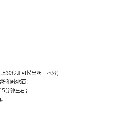
上30秒即可捞出沥干水分；
然粉和辣椒面；
15分钟左右；
抽。