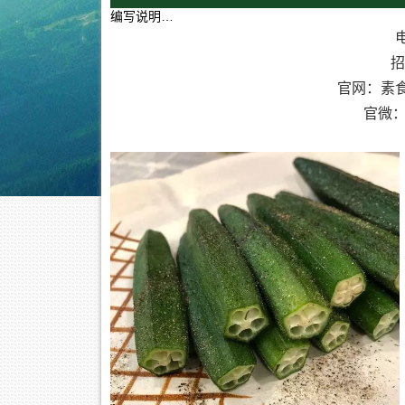
编写说明…
电
招
官网：素
官微：素